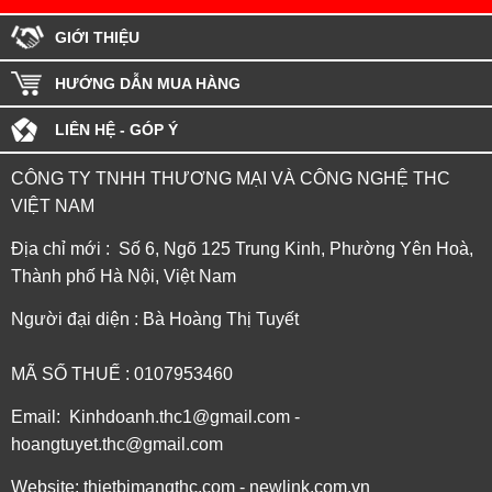
GIỚI THIỆU
HƯỚNG DẪN MUA HÀNG
LIÊN HỆ - GÓP Ý
CÔNG TY TNHH THƯƠNG MẠI VÀ CÔNG NGHỆ THC
VIỆT NAM
Địa chỉ mới : Số 6, Ngõ 125 Trung Kinh, Phường Yên Hoà,
Thành phố Hà Nội, Việt Nam
Người đại diện : Bà Hoàng Thị Tuyết
MÃ SỐ THUẾ : 0107953460
Email: Kinhdoanh.thc1@gmail.com -
hoangtuyet.thc@gmail.com
Website: thietbimangthc.com - newlink.com.vn