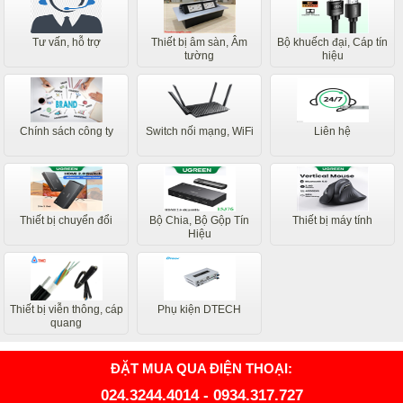
Tư vấn, hỗ trợ
Thiết bị âm sàn, Âm
Bộ khuếch đại, Cáp tín
tường
hiệu
Chính sách công ty
Switch nối mạng, WiFi
Liên hệ
Thiết bị chuyển đổi
Bộ Chia, Bộ Gộp Tín
Thiết bị máy tính
Hiệu
Thiết bị viễn thông, cáp
Phụ kiện DTECH
quang
ĐẶT MUA QUA ĐIỆN THOẠI:
024.3244.4014
-
0934.317.727