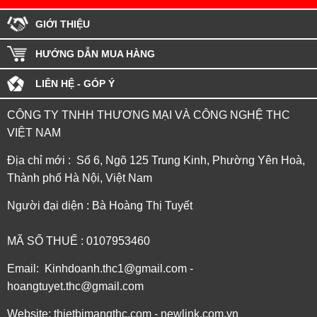
GIỚI THIỆU
HƯỚNG DẪN MUA HÀNG
LIÊN HỆ - GÓP Ý
CÔNG TY TNHH THƯƠNG MẠI VÀ CÔNG NGHỆ THC
VIỆT NAM
Địa chỉ mới : Số 6, Ngõ 125 Trung Kinh, Phường Yên Hoà,
Thành phố Hà Nội, Việt Nam
Người đại diện : Bà Hoàng Thị Tuyết
MÃ SỐ THUẾ : 0107953460
Email: Kinhdoanh.thc1@gmail.com -
hoangtuyet.thc@gmail.com
Website: thietbimangthc.com - newlink.com.vn