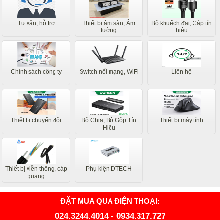
Tư vấn, hỗ trợ
Thiết bị âm sàn, Âm
Bộ khuếch đại, Cáp tín
tường
hiệu
Chính sách công ty
Switch nối mạng, WiFi
Liên hệ
Thiết bị chuyển đổi
Bộ Chia, Bộ Gộp Tín
Thiết bị máy tính
Hiệu
Thiết bị viễn thông, cáp
Phụ kiện DTECH
quang
ĐẶT MUA QUA ĐIỆN THOẠI:
024.3244.4014
-
0934.317.727