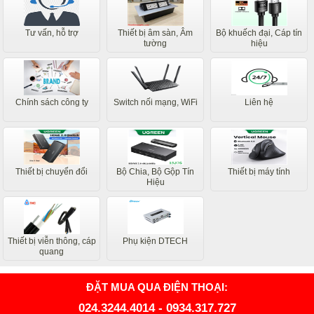
Tư vấn, hỗ trợ
Thiết bị âm sàn, Âm
Bộ khuếch đại, Cáp tín
tường
hiệu
Chính sách công ty
Switch nối mạng, WiFi
Liên hệ
Thiết bị chuyển đổi
Bộ Chia, Bộ Gộp Tín
Thiết bị máy tính
Hiệu
Thiết bị viễn thông, cáp
Phụ kiện DTECH
quang
ĐẶT MUA QUA ĐIỆN THOẠI:
024.3244.4014
-
0934.317.727