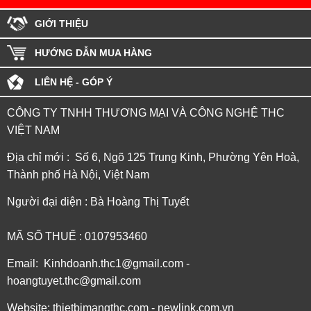
GIỚI THIỆU
HƯỚNG DẪN MUA HÀNG
LIÊN HỆ - GÓP Ý
CÔNG TY TNHH THƯƠNG MẠI VÀ CÔNG NGHỆ THC
VIỆT NAM
Địa chỉ mới : Số 6, Ngõ 125 Trung Kinh, Phường Yên Hoà,
Thành phố Hà Nội, Việt Nam
Người đại diện : Bà Hoàng Thị Tuyết
MÃ SỐ THUẾ : 0107953460
Email: Kinhdoanh.thc1@gmail.com -
hoangtuyet.thc@gmail.com
Website: thietbimangthc.com - newlink.com.vn