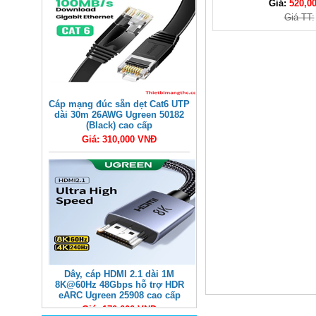
Giá:
520,0
Giá TT:
Cáp mạng đúc sẵn dẹt Cat6 UTP
dài 30m 26AWG Ugreen 50182
(Black) cao cấp
Giá: 310,000 VNĐ
Dây, cáp HDMI 2.1 dài 1M
8K@60Hz 48Gbps hỗ trợ HDR
eARC Ugreen 25908 cao cấp
Giá: 170,000 VNĐ