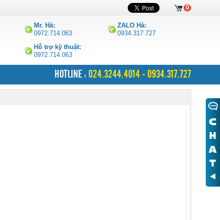
0
Mr. Hà:
ZALO Hà:
0972.714.063
0934.317.727
Hỗ trợ kỹ thuật:
0972.714.063
HOTLINE :
024.3244.4014 - 0934.317.727