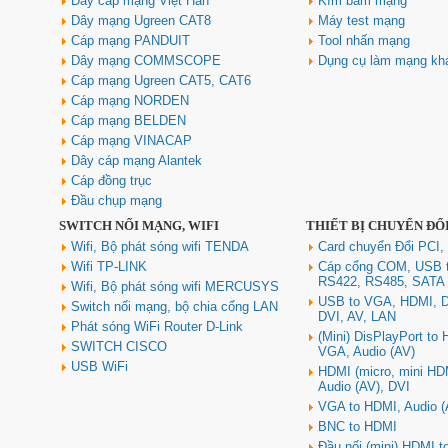
Dây cáp mạng Việt Hàn
Kìm bấm mạng
nhiễu chống cháy ALANTEK
301-FRS015-E01P-3SG5 cao cấp
Dây mạng Ugreen CAT8
Máy test mạng
Giá: Liên hệ
Cáp mạng PANDUIT
Tool nhấn mạng
Dây mạng COMMSCOPE
Dụng cụ làm mạng kh
Cáp mạng Ugreen CAT5, CAT6
Cáp mạng NORDEN
Cáp mạng BELDEN
Cáp mạng VINACAP
Dây cáp mạng Alantek
Cáp đồng trục
Đầu chụp mạng
SWITCH NỐI MẠNG, WIFI
THIẾT BỊ CHUYỂN ĐỔ
Hub USB Type C Groovy Robot
Uno 6 in 1 ra USB-C, USB-A 3.2,
Wifi, Bộ phát sóng wifi TENDA
Card chuyển Đổi PCI,
HDMI 4K@60Hz, Sạc PD 100W
Wifi TP-LINK
Cáp cổng COM, USB 
Ugreen 35998
RS422, RS485, SATA
Wifi, Bộ phát sóng wifi MERCUSYS
Giá: 650,000 VNĐ
USB to VGA, HDMI, D
Switch nối mạng, bộ chia cổng LAN
DVI, AV, LAN
Phát sóng WiFi Router D-Link
(Mini) DisPlayPort to
SWITCH CISCO
VGA, Audio (AV)
USB WiFi
HDMI (micro, mini HD
Audio (AV), DVI
VGA to HDMI, Audio (
BNC to HDMI
Đầu nối (mini) HDMI 