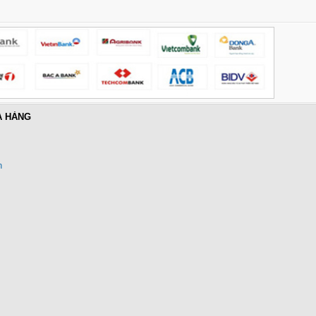
A HÀNG
n