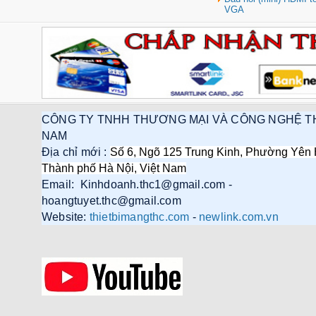
VGA
Hub USB Type-C 6 in 1 HDMI
4K@60Hz, Hub USB 3.0, Lan,
PD 100W Ugreen 45000 cao cấp
Giá: 650,000 VNĐ
CÔNG TY TNHH THƯƠNG MẠI VÀ CÔNG NGHỆ T
NAM
Địa chỉ mới :
Số 6, Ngõ 125 Trung Kinh, Phường Yên 
Thành phố Hà Nội, Việt Nam
Email: Kinhdoanh.thc1@gmail.com -
Cáp điều khiển 2 đôi 22AWG
hoangtuyet.thc@gmail.com
(Belden Control 22AWG 2pair
Website:
thietbimangthc.com
-
newlink.com.vn
cable 305m cuộn) - (8723) cao
cấp
Giá: 6,500,000 VNĐ