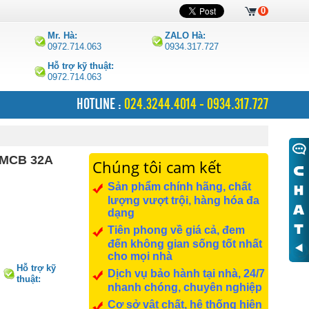
0
Mr. Hà:
ZALO Hà:
0972.714.063
0934.317.727
Hỗ trợ kỹ thuật:
0972.714.063
HOTLINE :
024.3244.4014 - 0934.317.727
 MCB 32A
Chúng tôi cam kết
Sản phẩm chính hãng, chất
lượng vượt trội, hàng hóa đa
dạng
Tiên phong về giá cả, đem
đến không gian sống tốt nhất
cho mọi nhà
Hỗ trợ kỹ
Dịch vụ bảo hành tại nhà, 24/7
thuật:
nhanh chóng, chuyên nghiệp
0972.714.063
Cơ sở vật chất, hệ thống hiện