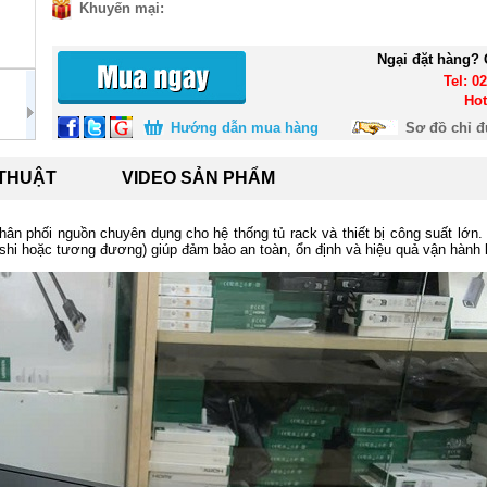
Khuyến mại:
Ngại đặt hàng? 
Tel: 0
Hot
Hướng dẫn mua hàng
Sơ đồ chỉ 
 THUẬT
VIDEO SẢN PHẨM
 phân phối nguồn chuyên dụng cho hệ thống tủ rack và thiết bị công suất lớ
shi hoặc tương đương) giúp đảm bảo an toàn, ổn định và hiệu quả vận hành l