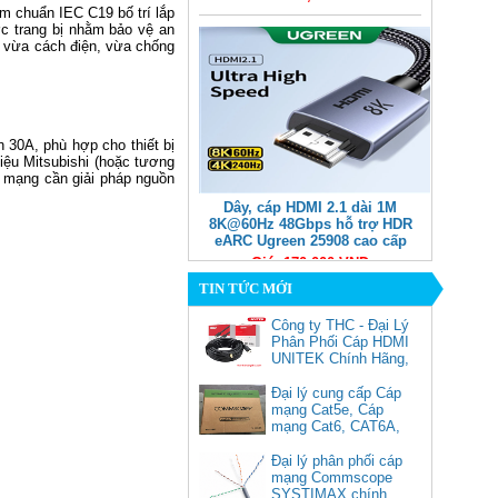
m chuẩn IEC C19 bố trí lắp
ợc trang bị nhằm bảo vệ an
n vừa cách điện, vừa chống
 30A, phù hợp cho thiết bị
iệu Mitsubishi (hoặc tương
bị mạng cần giải pháp nguồn
Dây, cáp HDMI 2.1 dài 1M
8K@60Hz 48Gbps hỗ trợ HDR
eARC Ugreen 25908 cao cấp
Giá: 170,000 VNĐ
TIN TỨC MỚI
Công ty THC - Đại Lý
Phân Phối Cáp HDMI
UNITEK Chính Hãng,
Đại lý cung cấp Cáp
mạng Cat5e, Cáp
mạng Cat6, CAT6A,
Cat5e FTP
Commscope
Đại lý phân phối cáp
Cáp chuyển USB Type-C sang
mạng Commscope
Displayport 1.4 độ phân giải
SYSTIMAX chính