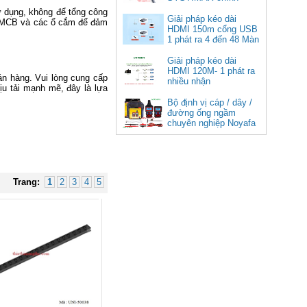
8K@60Hz dài 1m Ugreen 25157
hãng tại Việt Nam
sử dụng, không để tổng công
cao cấp
Giải pháp kéo dài
tra MCB và các ổ cắm để đảm
HDMI 150m cổng USB
Giá: 350,000 VNĐ
1 phát ra 4 đến 48 Màn
Hình Tivi
Giải pháp kéo dài
HDMI 120M- 1 phát ra
bán hàng. Vui lòng cung cấp
nhiều nhận
ịu tải mạnh mẽ, đây là lựa
Bộ định vị cáp / dây /
đường ống ngầm
chuyên nghiệp Noyafa
NF-826
Cáp âm thanh 2x1.5 chống
nhiễu chống cháy ALANTEK
Trang:
1
2
3
4
5
301-FRS015-E01P-3SG5 cao cấp
Giá: Liên hệ