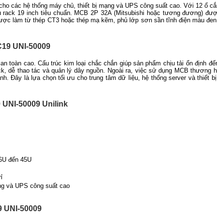
cho các hệ thống máy chủ, thiết bị mạng và UPS công suất cao. Với 12 ổ cắ
tủ rack 19 inch tiêu chuẩn. MCB 2P 32A (Mitsubishi hoặc tương đương) đư
 được làm từ thép CT3 hoặc thép mạ kẽm, phủ lớp sơn sần tĩnh điện màu đe
C19 UNI-50009
n toàn cao. Cấu trúc kim loại chắc chắn giúp sản phẩm chịu tải ổn định đến
ack, dễ thao tác và quản lý dây nguồn. Ngoài ra, việc sử dụng MCB thương h
nh. Đây là lựa chọn tối ưu cho trung tâm dữ liệu, hệ thống server và thiết 
UNI-50009 Unilink
 6U đến 45U
ỉ
ạng và UPS công suất cao
9 UNI-50009