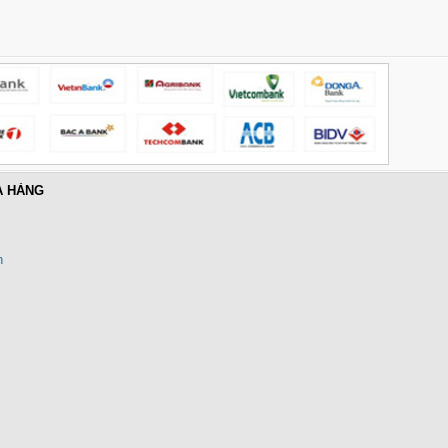
Củ sạc nhanh 3 cổng PD 3.1
GaN Nexode Pro 100W Ugreen
25873 X757 hàng cao cấp
Giá: 1,290,000 VNĐ
A HÀNG
n
Cáp HDMI 2.1 Sợi quang AOC
40m Ugreen HD183 55509 hỗ trợ
8K@60Hz, 4K@240Hz, 48Gbps
cao cấp
Giá: 2,350,000 VNĐ