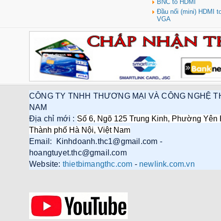
BNC to HDMI
Đầu nối (mini) HDMI 
VGA
CÔNG TY TNHH THƯƠNG MẠI VÀ CÔNG NGHỆ T
NAM
Địa chỉ mới :
Số 6, Ngõ 125 Trung Kinh, Phường Yên 
Thành phố Hà Nội, Việt Nam
Email: Kinhdoanh.thc1@gmail.com -
hoangtuyet.thc@gmail.com
Website:
thietbimangthc.com
-
newlink.com.vn