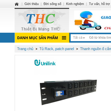
|
Giới thiệu
|
Đời sống số
|
Kinh nghiệm
|
Tư vấn, hỗ trợ
DANH MỤC SẢN PHẨM
Tất cả
Trang chủ
Tủ Rack, patch panel
Thanh nguồn ổ cắ