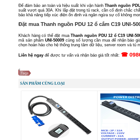
Để đảm bảo an toàn và hiệu suất khi vận hành
Thanh nguồn PDU 
suất vượt quá 30A. Khi lắp đặt trong tủ rack, cần cố định chắc c
bảo khả năng tiếp xúc điện ổn định và ngăn ngừa sự cố không mo
Đặt mua Thanh nguồn PDU 12 ổ cắm C19 UNI-500
Khách hàng có thể đặt mua
Thanh nguồn PDU 12 ổ C19 UNI-50
mã sản phẩm
UNI-50009
cùng số lượng cần mua để nhận báo giá 
chọn hoàn hảo cho hệ thống trung tâm dữ liệu, server room và tủ
☎ 0986
Liên hệ ngay
để được tư vấn và nhận báo giá tốt nhất:
SẢN PHẨM CÙNG LOẠI