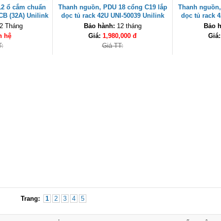
2 ổ cắm chuẩn
Thanh nguồn, PDU 18 cổng C19 lắp
Thanh nguồn,
 (32A) Unilink
dọc tủ rack 42U UNI-50039 Unilink
dọc tủ rack 
cao cấp
2 Tháng
Bảo hành:
12 tháng
Bảo h
n hệ
Giá:
1,980,000 đ
Giá
T:
Giá TT:
Trang:
1
2
3
4
5