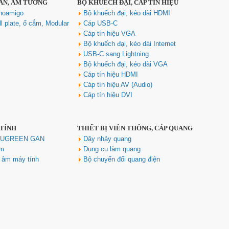
SÀN, ÂM TƯỜNG
BỘ KHUẾCH ĐẠI, CÁP TÍN HIỆU
noamigo
Bộ khuếch đại, kéo dài HDMI
l plate, ổ cắm, Modular
Cáp USB-C
Cáp tín hiệu VGA
Cáp điều khiển 2 đôi 22AWG
Bộ khuếch đại, kéo dài Internet
(Belden Control 22AWG 2pair
USB-C sang Lightning
cable 305m cuộn) - (8723) cao
cấp
Bộ khuếch đại, kéo dài VGA
Giá: 6,500,000 VNĐ
Cáp tín hiệu HDMI
Cáp tín hiệu AV (Audio)
Cáp tín hiệu DVI
 TÍNH
THIẾT BỊ VIỄN THÔNG, CÁP QUANG
h UGREEN GAN
Dây nhảy quang
ím
Dụng cụ làm quang
u âm máy tính
Bộ chuyển đổi quang điện
Cáp Displayport 2.1 dài 2M độ
phân giải 16K@60Hz HDR
Ugreen 55568 cao cấp
Giá: 290,000 VNĐ