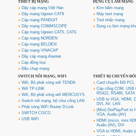
THIẾT BỊ MẠNG
DỤNG CỤ LÀM MẠNG
Dây cáp mạng Việt Hàn
Kìm bấm mạng
Dây mạng Ugreen CAT8
Máy test mạng
Cáp mạng PANDUIT
Tool nhấn mạng
Dây mạng COMMSCOPE
Dụng cụ làm mạng kh
Cáp mạng Ugreen CAT5, CAT6
Cáp mạng NORDEN
Cáp mạng BELDEN
Cáp mạng VINACAP
Dây cáp mạng Alantek
Cáp đồng trục
Đầu chụp mạng
SWITCH NỐI MẠNG, WIFI
THIẾT BỊ CHUYỂN ĐỔ
Wifi, Bộ phát sóng wifi TENDA
Card chuyển Đổi PCI,
Wifi TP-LINK
Cáp cổng COM, USB 
RS422, RS485, SATA
Wifi, Bộ phát sóng wifi MERCUSYS
USB to VGA, HDMI, D
Switch nối mạng, bộ chia cổng LAN
DVI, AV, LAN
Phát sóng WiFi Router D-Link
(Mini) DisPlayPort to
SWITCH CISCO
VGA, Audio (AV)
USB WiFi
HDMI (micro, mini HD
Audio (AV), DVI
VGA to HDMI, Audio (