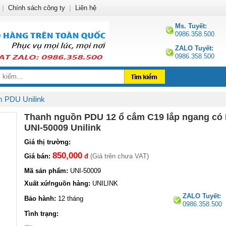
|
Chính sách công ty
|
Liên hệ
Ms. Tuyết:
0986.358.500
ZALO Tuyết:
0986.358.500
m PDU Unilink
Thanh nguồn PDU 12 ổ cắm C19 lắp ngang có
UNI-50009 Unilink
Giá thị trường:
850,000
Giá bán:
đ
(Giá trên chưa VAT)
Mã sản phẩm:
UNI-50009
Xuất xứ/nguồn hàng:
UNILINK
ZALO Tuyết:
Bảo hành:
12 tháng
0986.358.500
Tình trạng: