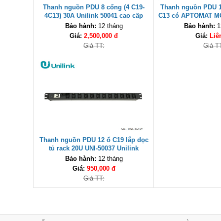
Thanh nguồn PDU 8 cổng (4 C19-
Thanh nguồn PDU 1
4C13) 30A Unilink 50041 cao cấp
C13 có APTOMAT MCB
UNI -50040 
Bảo hành:
12 tháng
Bảo hành:
1
Giá:
2,500,000 đ
Giá:
Liê
Giá TT:
Giá T
Thanh nguồn PDU 12 ổ C19 lắp dọc
tủ rack 20U UNI-50037 Unilink
Bảo hành:
12 tháng
Giá:
950,000 đ
Giá TT: