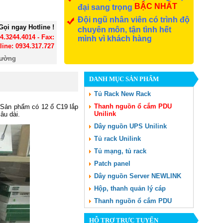
BẬC NHẤT
đại sang trọng
Đội ngũ nhân viên có trình độ
Gọi ngay Hotline !
chuyên môn, tận tình hết
24.3244.4014 - Fax:
mình vì khách hàng
line: 0934.317.727
đường
DANH MỤC SẢN PHẨM
Tủ Rack New Rack
Thanh nguồn ổ cắm PDU
n. Sản phẩm có 12 ổ C19 lắp
Unilink
âu dài.
Dây nguồn UPS Unilink
Tủ rack Unilink
Tủ mạng, tủ rack
Patch panel
Dây nguồn Server NEWLINK
Hộp, thanh quản lý cáp
Thanh nguồn ổ cắm PDU
HỖ TRỢ TRỰC TUYẾN