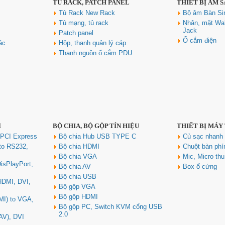
TỦ RACK, PATCH PANEL
THIẾT BỊ ÂM 
Tủ Rack New Rack
Bộ âm Bàn Si
Tủ mạng, tủ rack
Nhân, mặt Wal
Jack
Patch panel
Ổ cắm điện
ác
Hộp, thanh quản lý cáp
Thanh nguồn ổ cắm PDU
I
BỘ CHIA, BỘ GỘP TÍN HIỆU
THIẾT BỊ MÁY
 PCI Express
Bộ chia Hub USB TYPE C
Củ sạc nhan
to RS232,
Bộ chia HDMI
Chuột bàn ph
Bộ chia VGA
Mic, Micro th
isPlayPort,
Bộ chia AV
Box ổ cứng
Bộ chia USB
 HDMI, DVI,
Bộ gộp VGA
Bộ gộp HDMI
MI) to VGA,
Bộ gộp PC, Switch KVM cổng USB
2.0
AV), DVI