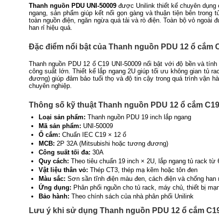
Thanh nguồn PDU UNI-50009
được Unilink thiết kế chuyên dụng 
ngang, sản phẩm giúp kết nối gọn gàng và thuận tiện bên trong 
toàn nguồn điện, ngăn ngừa quá tải và rò điện. Toàn bộ vỏ ngoài
han rỉ hiệu quả.
Đặc điểm nổi bật của Thanh nguồn PDU 12 ổ cắm 
Thanh nguồn PDU 12 ổ C19 UNI-50009 nổi bật với độ bền và tính a
công suất lớn. Thiết kế lắp ngang 2U giúp tối ưu không gian tủ r
đương) giúp đảm bảo tuổi thọ và độ tin cậy trong quá trình vận hà
chuyên nghiệp.
Thông số kỹ thuật Thanh nguồn PDU 12 ổ cắm C19 
Loại sản phẩm:
Thanh nguồn PDU 19 inch lắp ngang
Mã sản phẩm:
UNI-50009
Ổ cắm:
Chuẩn IEC C19 × 12 ổ
MCB:
2P 32A (Mitsubishi hoặc tương đương)
Công suất tối đa:
30A
Quy cách:
Theo tiêu chuẩn 19 inch × 2U, lắp ngang tủ rack từ
Vật liệu thân vỏ:
Thép CT3, thép mạ kẽm hoặc tôn đen
Màu sắc:
Sơn sần tĩnh điện màu đen, cách điện và chống han r
Ứng dụng:
Phân phối nguồn cho tủ rack, máy chủ, thiết bị m
Bảo hành:
Theo chính sách của nhà phân phối Unilink
Lưu ý khi sử dụng Thanh nguồn PDU 12 ổ cắm C1