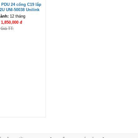
 PDU 24 cổng C19 lắp
Hub USB Type C Groovy Robot
42U UNI-50038 Unilink
Uno 6 in 1 ra USB-C, USB-A 3.2,
ành:
12 tháng
HDMI 4K@60Hz, Sạc PD 100W
:
1,850,000 đ
Ugreen 35998
Giá TT:
Giá: 650,000 VNĐ
Hub USB Type-C 6 in 1 HDMI
4K@60Hz, Hub USB 3.0, Lan,
PD 100W Ugreen 45000 cao cấp
Giá: 650,000 VNĐ