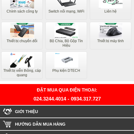
Chính sách công ty
Switch nối mạng, WiFi
Liên hệ
Thiết bị chuyển đổi
Bộ Chia, Bộ Gộp Tín
Thiết bị máy tính
Hiệu
Thiết bị viễn thông, cáp
Phụ kiện DTECH
quang
ĐẶT MUA QUA ĐIỆN THOẠI:
024.3244.4014
-
0934.317.727
GIỚI THIỆU
HƯỚNG DẪN MUA HÀNG