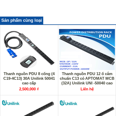
Sản phẩm cùng loại
Thanh nguồn PDU 8 cổng (4
Thanh nguồn PDU 12 ổ cắm
C19-4C13) 30A Unilink 50041
chuẩn C13 có APTOMAT MCB
cao cấp
(32A) Unilink UNI -50040 cao
cấp
2,500,000 ₫
Liên hệ