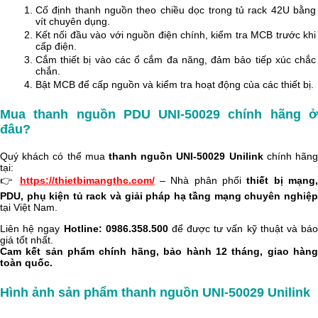
Cố định thanh nguồn theo chiều dọc trong tủ rack 42U bằng
vít chuyên dụng.
Kết nối đầu vào với nguồn điện chính, kiểm tra MCB trước khi
cấp điện.
Cắm thiết bị vào các ổ cắm đa năng, đảm bảo tiếp xúc chắc
chắn.
Bật MCB để cấp nguồn và kiểm tra hoạt động của các thiết bị.
Mua thanh nguồn PDU UNI-50029 chính hãng ở
đâu?
Quý khách có thể mua
thanh nguồn UNI-50029 Unilink
chính hãn
tại:
👉
https://thietbimangthc.com/
– Nhà phân phối
thiết bị mạng
PDU, phụ kiện tủ rack và giải pháp hạ tầng mạng chuyên nghiệp
tại Việt Nam.
Liên hệ ngay
Hotline: 0986.358.500
để được tư vấn kỹ thuật và bá
giá tốt nhất.
Cam kết sản phẩm chính hãng, bảo hành 12 tháng, giao hàng
toàn quốc.
Hình ảnh sản phẩm thanh nguồn UNI-50029 Unilink