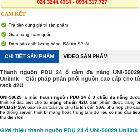
024.3244.4014
-
0934.317.727
CAM KẾT
Trả tiền đúng giá trị sản phẩm
Giao hàng Toàn quốc
Đảm bảo chất lượng hàng. Đổi trả SP lỗi
CHI TIẾT SẢN PHẨM
VIDEO SẢN PHẨM
Thanh nguồn PDU 24 ổ cắm đa năng UNI-50029
Unilink – Giải pháp phân phối nguồn cao cấp cho tủ
rack 42U
UNI-50029
là mẫu
thanh nguồn PDU 24 ổ 3 chấu đa năng
đượ
thiết kế đặc biệt cho
tủ mạng chuẩn 42U
. Sản phẩm được trang b
MCB 2P 50A
bảo vệ an toàn và chịu tải lên đến
50A
, phù hợp cho các
hệ thống server, thiết bị mạng hoặc trung tâm dữ liệu có nhu cầu tiêu
thụ điện lớn.
Giới thiệu thanh nguồn PDU 24 ổ UNI-50029 Unilink