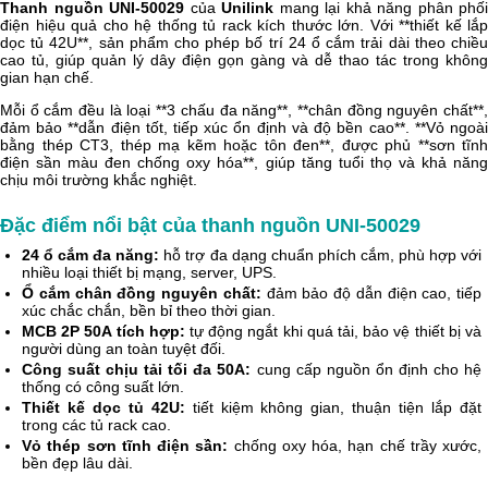
Thanh nguồn UNI-50029
của
Unilink
mang lại khả năng phân phối
điện hiệu quả cho hệ thống tủ rack kích thước lớn. Với **thiết kế lắp
dọc tủ 42U**, sản phẩm cho phép bố trí 24 ổ cắm trải dài theo chiều
cao tủ, giúp quản lý dây điện gọn gàng và dễ thao tác trong không
gian hạn chế.
Mỗi ổ cắm đều là loại **3 chấu đa năng**, **chân đồng nguyên chất**,
đảm bảo **dẫn điện tốt, tiếp xúc ổn định và độ bền cao**. **Vỏ ngoài
bằng thép CT3, thép mạ kẽm hoặc tôn đen**, được phủ **sơn tĩnh
điện sần màu đen chống oxy hóa**, giúp tăng tuổi thọ và khả năng
chịu môi trường khắc nghiệt.
Đặc điểm nổi bật của thanh nguồn UNI-50029
24 ổ cắm đa năng:
hỗ trợ đa dạng chuẩn phích cắm, phù hợp với
nhiều loại thiết bị mạng, server, UPS.
Ổ cắm chân đồng nguyên chất:
đảm bảo độ dẫn điện cao, tiếp
xúc chắc chắn, bền bỉ theo thời gian.
MCB 2P 50A tích hợp:
tự động ngắt khi quá tải, bảo vệ thiết bị và
người dùng an toàn tuyệt đối.
Công suất chịu tải tối đa 50A:
cung cấp nguồn ổn định cho hệ
thống có công suất lớn.
Thiết kế dọc tủ 42U:
tiết kiệm không gian, thuận tiện lắp đặt
trong các tủ rack cao.
Vỏ thép sơn tĩnh điện sần:
chống oxy hóa, hạn chế trầy xước,
bền đẹp lâu dài.