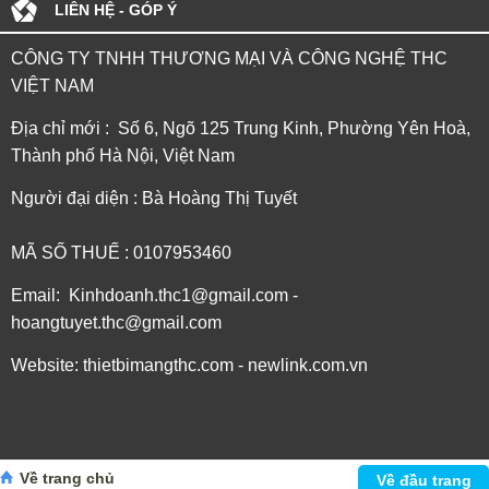
LIÊN HỆ - GÓP Ý
CÔNG TY TNHH THƯƠNG MẠI VÀ CÔNG NGHỆ THC
VIỆT NAM
Địa chỉ mới : Số 6, Ngõ 125 Trung Kinh, Phường Yên Hoà,
Thành phố Hà Nội, Việt Nam
Người đại diện : Bà Hoàng Thị Tuyết
MÃ SỐ THUẾ : 0107953460
Email: Kinhdoanh.thc1@gmail.com -
hoangtuyet.thc@gmail.com
Website: thietbimangthc.com - newlink.com.vn
Về trang chủ
Về đầu trang