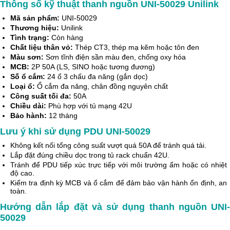
Thông số kỹ thuật thanh nguồn UNI-50029 Unilink
Mã sản phẩm:
UNI-50029
Thương hiệu:
Unilink
Tình trạng:
Còn hàng
Chất liệu thân vỏ:
Thép CT3, thép mạ kẽm hoặc tôn đen
Màu sơn:
Sơn tĩnh điện sần màu đen, chống oxy hóa
MCB:
2P 50A (LS, SINO hoặc tương đương)
Số ổ cắm:
24 ổ 3 chấu đa năng (gắn dọc)
Loại ổ:
Ổ cắm đa năng, chân đồng nguyên chất
Công suất tối đa:
50A
Chiều dài:
Phù hợp với tủ mạng 42U
Bảo hành:
12 tháng
Lưu ý khi sử dụng PDU UNI-50029
Không kết nối tổng công suất vượt quá 50A để tránh quá tải.
Lắp đặt đúng chiều dọc trong tủ rack chuẩn 42U.
Tránh để PDU tiếp xúc trực tiếp với môi trường ẩm hoặc có nhiệt
độ cao.
Kiểm tra định kỳ MCB và ổ cắm để đảm bảo vận hành ổn định, an
toàn.
Hướng dẫn lắp đặt và sử dụng thanh nguồn UNI-
50029