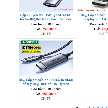
Cáp chuyển đổi USB Type-C ra DP
Dây, Cáp chuyển 
hỗ trợ 8K@60Hz Ugreen 15575 bọc
Displayport 1.4 
nhôm cao cấp
8K@60Hz dài 2m Ug
Bảo hành:
18 Tháng
Bảo hành:
1
cấp
Giá:
350,000 đ
Giá:
380,
Giá TT:
Giá T
Dây, Cáp chuyển đổi USB-C to HDMI
hỗ trợ 4K@60Hz dài 3M Ugreen
50766 cao cấp
Bảo hành:
18 Tháng
Giá:
650,000 đ
Giá TT: