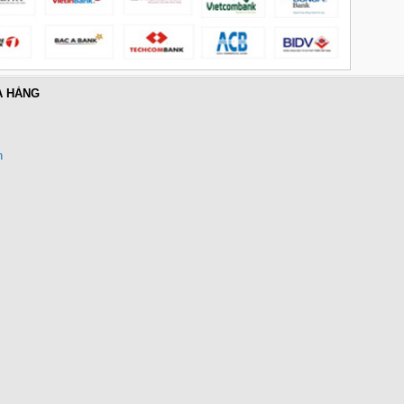
PD 100W Ugreen 45000 cao cấp
Giá: 650,000 VNĐ
A HÀNG
n
Cáp điều khiển 2 đôi 22AWG
(Belden Control 22AWG 2pair
cable 305m cuộn) - (8723) cao
cấp
Giá: 6,500,000 VNĐ