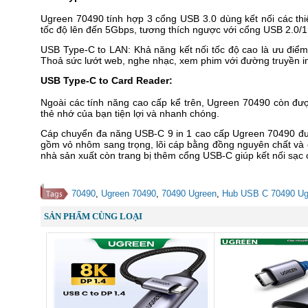
Ugreen 70490 tính hợp 3 cổng USB 3.0 dùng kết nối các thiết
tốc độ lên đến 5Gbps, tương thích ngược với cổng USB 2.0/1
USB Type-C to LAN: Khả năng kết nối tốc độ cao là ưu điểm
Thoả sức lướt web, nghe nhạc, xem phim với đường truyền in
USB Type-C to Card Reader:
Ngoài các tính năng cao cấp kể trên, Ugreen 70490 còn đượ
thẻ nhớ của bạn tiện lợi và nhanh chóng.
Cáp chuyển đa năng USB-C 9 in 1 cao cấp Ugreen 70490 được 
gồm vỏ nhôm sang trọng, lõi cáp bằng đồng nguyên chất và cá
nhà sản xuất còn trang bị thêm cổng USB-C giúp kết nối sạc 
70490
,
Ugreen 70490
,
70490 Ugreen
,
Hub USB C 70490 Ug
SẢN PHẨM CÙNG LOẠI