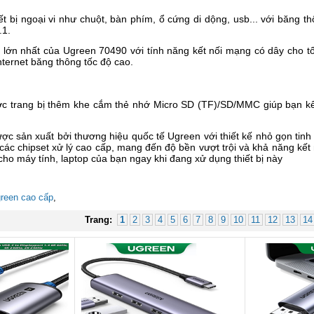
 bị ngoại vi như chuột, bàn phím, ổ cứng di dộng, usb... với băng thô
.1.
 lớn nhất của Ugreen 70490 với tính năng kết nối mạng có dây cho 
ternet băng thông tốc độ cao.
c trang bị thêm khe cắm thẻ nhớ Micro SD (TF)/SD/MMC giúp bạn kết 
sản xuất bởi thương hiệu quốc tế Ugreen với thiết kế nhỏ gọn tinh t
c chipset xử lý cao cấp, mang đến độ bền vượt trội và khả năng kết n
cho máy tính, laptop của bạn ngay khi đang xử dụng thiết bị này
reen cao cấp
,
Trang:
1
2
3
4
5
6
7
8
9
10
11
12
13
14