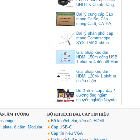
UNITEK Chính Hãng,
Đại lý cung cấp Cáp
mạng Cat5e, Cáp
mạng Cat6, CAT6A,
Cat5e FTP
Commscope
Đại lý phân phối cáp
Cáp chuyển USB Type-C sang
mạng Commscope
Displayport 1.4 độ phân giải
SYSTIMAX chính
8K@60Hz dài 1m Ugreen 25157
hãng tại Việt Nam
cao cấp
Giải pháp kéo dài
HDMI 150m cổng USB
Giá: 350,000 VNĐ
1 phát ra 4 đến 48 Màn
Hình Tivi
Giải pháp kéo dài
HDMI 120M- 1 phát ra
nhiều nhận
Bộ định vị cáp / dây /
đường ống ngầm
chuyên nghiệp Noyafa
NF-826
SÀN, ÂM TƯỜNG
BỘ KHUẾCH ĐẠI, CÁP TÍN HIỆU
Cáp âm thanh 2x1.5 chống
noamigo
Bộ khuếch đại, kéo dài HDMI
nhiễu chống cháy ALANTEK
301-FRS015-E01P-3SG5 cao cấp
l plate, ổ cắm, Modular
Cáp USB-C
Giá: Liên hệ
Cáp tín hiệu VGA
Bộ khuếch đại, kéo dài Internet