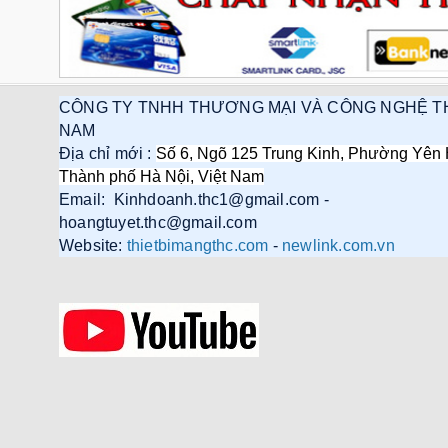
CÔNG TY TNHH THƯƠNG MẠI VÀ CÔNG NGHỆ T
NAM
Địa chỉ mới :
Số 6, Ngõ 125 Trung Kinh, Phường Yên 
Thành phố Hà Nội, Việt Nam
Email: Kinhdoanh.thc1@gmail.com -
hoangtuyet.thc@gmail.com
Website:
thietbimangthc.com
-
newlink.com.vn