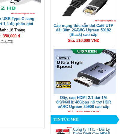
n USB Type-C sang
t 1.4 độ phân giải
Cáp mạng đúc sẵn dẹt Cat6 UTP
1m Ugreen 25157 cao
ành:
18 Tháng
dài 30m 26AWG Ugreen 50182
cấp
(Black) cao cấp
á:
350,000 đ
Giá: 310,000 VNĐ
Giá TT:
Dây, cáp HDMI 2.1 dài 1M
8K@60Hz 48Gbps hỗ trợ HDR
eARC Ugreen 25908 cao cấp
Giá: 170,000 VNĐ
TIN TỨC MỚI
Công ty THC - Đại Lý
Phân Phối Cáp HDMI