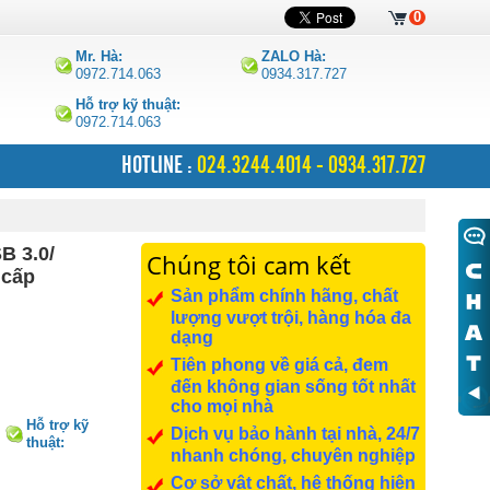
0
Mr. Hà:
ZALO Hà:
0972.714.063
0934.317.727
Hỗ trợ kỹ thuật:
0972.714.063
HOTLINE :
024.3244.4014 - 0934.317.727
 3.0/
Chúng tôi cam kết
 cấp
Sản phẩm chính hãng, chất
lượng vượt trội, hàng hóa đa
dạng
Tiên phong về giá cả, đem
đến không gian sống tốt nhất
cho mọi nhà
Hỗ trợ kỹ
Dịch vụ bảo hành tại nhà, 24/7
thuật:
nhanh chóng, chuyên nghiệp
0972.714.063
Cơ sở vật chất, hệ thống hiện