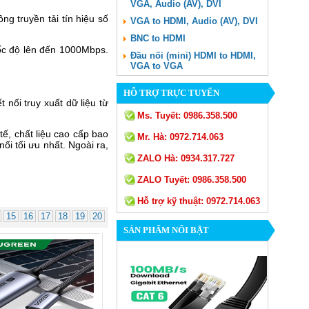
VGA, Audio (AV), DVI
ng truyền tải tín hiệu số
VGA to HDMI, Audio (AV), DVI
BNC to HDMI
tốc độ lên đến 1000Mbps.
Đầu nối (mini) HDMI to HDMI,
VGA to VGA
HỖ TRỢ TRỰC TUYẾN
nối truy xuất dữ liệu từ
Ms. Tuyết:
0986.358.500
ế, chất liệu cao cấp bao
Mr. Hà:
0972.714.063
ối tối ưu nhất. Ngoài ra,
ZALO Hà:
0934.317.727
ZALO Tuyết:
0986.358.500
Hỗ trợ kỹ thuật:
0972.714.063
15
16
17
18
19
20
SẢN PHẨM NỔI BẬT