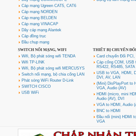
Cáp mạng Ugreen CAT5, CAT6
Cáp mạng NORDEN
Cáp mạng BELDEN
Cáp mạng VINACAP
Dây cáp mạng Alantek
Cáp đồng trục
Đầu chụp mạng
SWITCH NỐI MẠNG, WIFI
THIẾT BỊ CHUYỂN ĐỔ
Wifi, Bộ phát sóng wifi TENDA
Card chuyển Đổi PCI,
Wifi TP-LINK
Cáp cổng COM, USB 
RS422, RS485, SATA
Wifi, Bộ phát sóng wifi MERCUSYS
USB to VGA, HDMI, D
Switch nối mạng, bộ chia cổng LAN
DVI, AV, LAN
Phát sóng WiFi Router D-Link
(Mini) DisPlayPort to
SWITCH CISCO
VGA, Audio (AV)
USB WiFi
HDMI (micro, mini HD
Audio (AV), DVI
VGA to HDMI, Audio (
BNC to HDMI
Đầu nối (mini) HDMI 
VGA