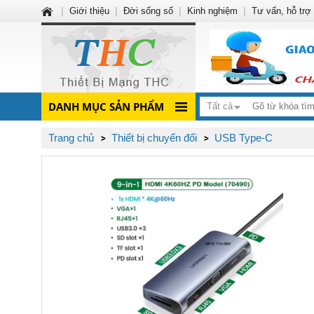
|
Giới thiệu
|
Đời sống số
|
Kinh nghiệm
|
Tư vấn, hỗ trợ
DANH MỤC SẢN PHẨM
Tất cả
Trang chủ
Thiết bị chuyển đổi
USB Type-C