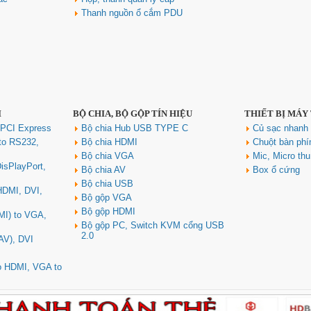
Thanh nguồn ổ cắm PDU
I
BỘ CHIA, BỘ GỘP TÍN HIỆU
THIẾT BỊ MÁY
 PCI Express
Bộ chia Hub USB TYPE C
Củ sạc nhan
to RS232,
Bộ chia HDMI
Chuột bàn ph
Bộ chia VGA
Mic, Micro th
isPlayPort,
Bộ chia AV
Box ổ cứng
Bộ chia USB
 HDMI, DVI,
Bộ gộp VGA
Bộ gộp HDMI
MI) to VGA,
Bộ gộp PC, Switch KVM cổng USB
2.0
AV), DVI
to HDMI, VGA to