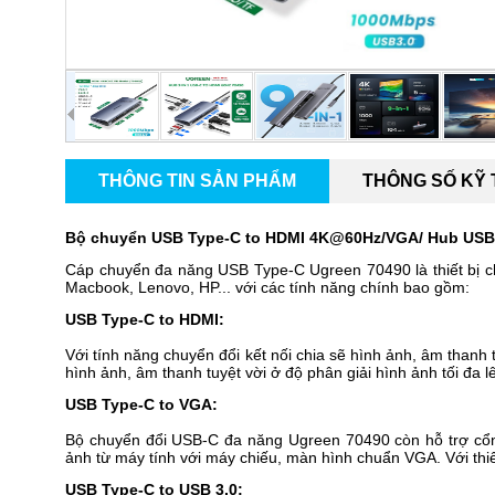
THÔNG TIN SẢN PHẨM
THÔNG SỐ KỸ
Bộ chuyển USB Type-C to HDMI 4K@60Hz/VGA/ Hub USB 3
Cáp chuyển đa năng USB Type-C Ugreen 70490 là thiết bị c
Macbook, Lenovo, HP... với các tính năng chính bao gồm:
USB Type-C to HDMI:
Với tính năng chuyển đổi kết nối chia sẽ hình ảnh, âm than
hình ảnh, âm thanh tuyệt vời ở độ phân giải hình ảnh tối đ
USB Type-C to VGA:
Bộ chuyển đổi USB-C đa năng Ugreen 70490 còn hỗ trợ cổn
ảnh từ máy tính với máy chiếu, màn hình chuẩn VGA. Với thiế
USB Type-C to USB 3.0: