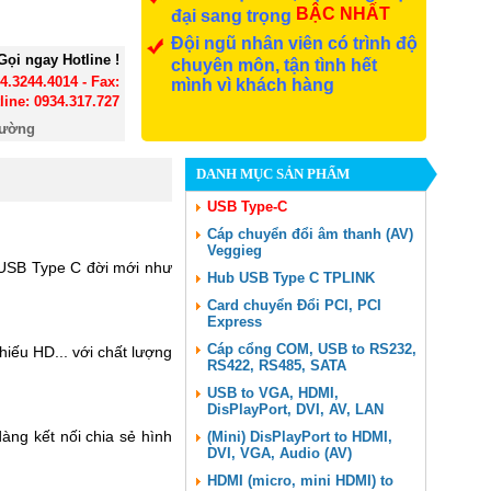
BẬC NHẤT
đại sang trọng
Đội ngũ nhân viên có trình độ
Gọi ngay Hotline !
chuyên môn, tận tình hết
24.3244.4014 - Fax:
mình vì khách hàng
line: 0934.317.727
đường
DANH MỤC SẢN PHẨM
USB Type-C
Cáp chuyển đổi âm thanh (AV)
Veggieg
 USB Type C đời mới như
Hub USB Type C TPLINK
Card chuyển Đổi PCI, PCI
Express
Cáp cổng COM, USB to RS232,
iếu HD... với chất lượng
RS422, RS485, SATA
USB to VGA, HDMI,
DisPlayPort, DVI, AV, LAN
ng kết nối chia sẻ hình
(Mini) DisPlayPort to HDMI,
DVI, VGA, Audio (AV)
HDMI (micro, mini HDMI) to