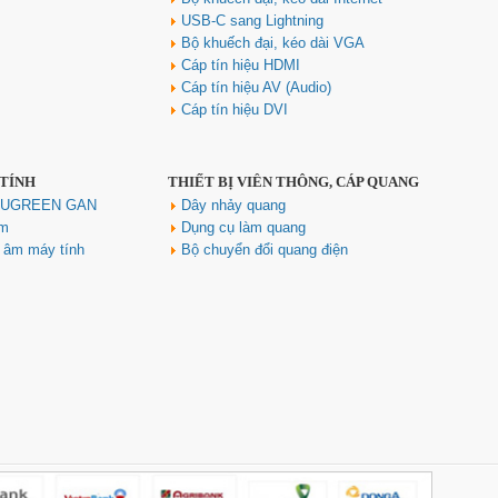
USB-C sang Lightning
Bộ khuếch đại, kéo dài VGA
Cáp tín hiệu HDMI
Cáp tín hiệu AV (Audio)
Cáp tín hiệu DVI
 TÍNH
THIẾT BỊ VIỄN THÔNG, CÁP QUANG
Hub USB Type C Groovy Robot
Uno 6 in 1 ra USB-C, USB-A 3.2,
h UGREEN GAN
Dây nhảy quang
HDMI 4K@60Hz, Sạc PD 100W
ím
Dụng cụ làm quang
Ugreen 35998
u âm máy tính
Bộ chuyển đổi quang điện
Giá: 650,000 VNĐ
Hub USB Type-C 6 in 1 HDMI
4K@60Hz, Hub USB 3.0, Lan,