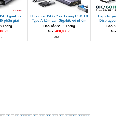
USB Type-C ra
Hub chia USB - C ra 3 cổng USB 3.0
Cáp chuyể
độ phân giải
Type-A kèm Lan Gigabit, vỏ nhôm
Displaypor
reen 25158 cao
chính hãng Ugreen 60600
8K@60Hz dài 
8 Tháng
Bảo hành:
18 Tháng
Bảo h
000 đ
Giá:
480,000 đ
Gi
T:
Giá TT: