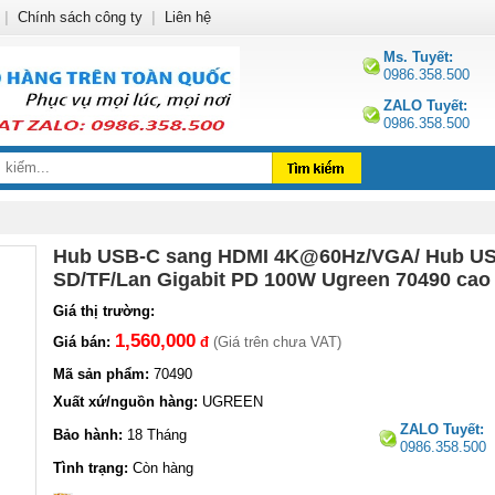
|
Chính sách công ty
|
Liên hệ
Ms. Tuyết:
0986.358.500
ZALO Tuyết:
0986.358.500
Hub USB-C sang HDMI 4K@60Hz/VGA/ Hub USB
SD/TF/Lan Gigabit PD 100W Ugreen 70490 cao
Giá thị trường:
1,560,000
Giá bán:
đ
(Giá trên chưa VAT)
Mã sản phẩm:
70490
Xuất xứ/nguồn hàng:
UGREEN
ZALO Tuyết:
Bảo hành:
18 Tháng
0986.358.500
Tình trạng:
Còn hàng