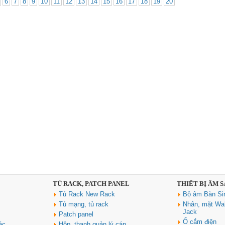
6
7
8
9
10
11
12
13
14
15
16
17
18
19
20
TỦ RACK, PATCH PANEL
THIẾT BỊ ÂM 
Tủ Rack New Rack
Bộ âm Bàn Si
Tủ mạng, tủ rack
Nhân, mặt Wal
Jack
Patch panel
Ổ cắm điện
ác
Hộp, thanh quản lý cáp