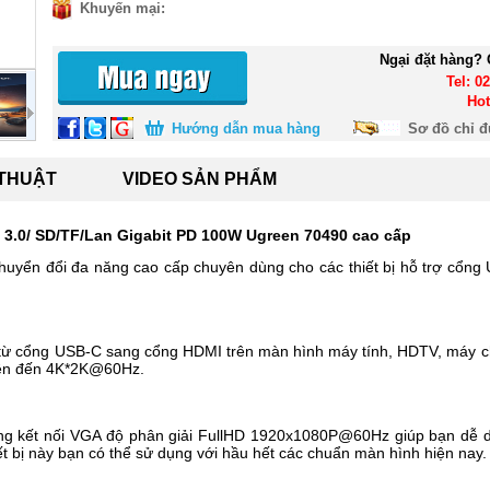
Khuyến mại:
Ngại đặt hàng? 
Tel: 0
Hot
Hướng dẫn mua hàng
Sơ đồ chỉ 
 THUẬT
VIDEO SẢN PHẨM
.0/ SD/TF/Lan Gigabit PD 100W Ugreen 70490 cao cấp
huyển đổi đa năng cao cấp chuyên dùng cho các thiết bị hỗ trợ cổng
h từ cổng USB-C sang cổng HDMI trên màn hình máy tính, HDTV, máy ch
a lên đến 4K*2K@60Hz.
g kết nối VGA độ phân giải FullHD 1920x1080P@60Hz giúp bạn dễ dà
t bị này bạn có thể sử dụng với hầu hết các chuẩn màn hình hiện nay.