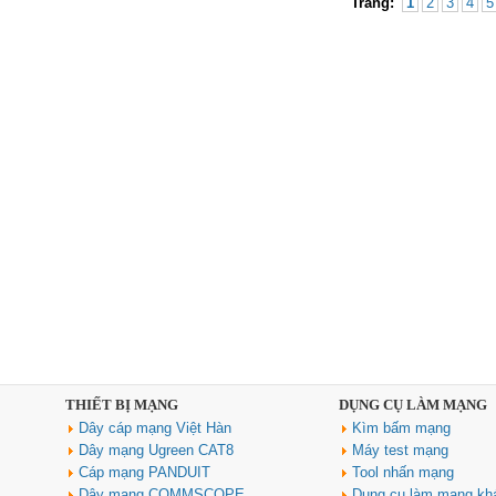
Trang:
1
2
3
4
5
THIẾT BỊ MẠNG
DỤNG CỤ LÀM MẠNG
Dây cáp mạng Việt Hàn
Kìm bấm mạng
Dây mạng Ugreen CAT8
Máy test mạng
Cáp mạng PANDUIT
Tool nhấn mạng
Dây mạng COMMSCOPE
Dụng cụ làm mạng kh