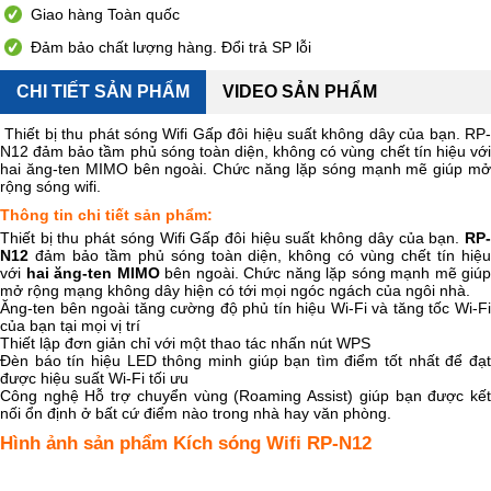
Giao hàng Toàn quốc
Đảm bảo chất lượng hàng. Đổi trả SP lỗi
CHI TIẾT SẢN PHẨM
VIDEO SẢN PHẨM
Thiết bị thu phát sóng Wifi Gấp đôi hiệu suất không dây của bạn. RP-
N12 đảm bảo tầm phủ sóng toàn diện, không có vùng chết tín hiệu với
hai ăng-ten MIMO bên ngoài. Chức năng lặp sóng mạnh mẽ giúp mở
rộng sóng wifi.
Thông tin chi tiết sản phẩm:
Thiết bị thu phát sóng Wifi Gấp đôi hiệu suất không dây của bạn.
RP-
N12
đảm bảo tầm phủ sóng toàn diện, không có vùng chết tín hiệu
với
hai ăng-ten MIMO
bên ngoài. Chức năng lặp sóng mạnh mẽ giúp
mở rộng mạng không dây hiện có tới mọi ngóc ngách của ngôi nhà.
Ăng-ten bên ngoài tăng cường độ phủ tín hiệu Wi-Fi và tăng tốc Wi-Fi
của bạn tại mọi vị trí
Thiết lập đơn giản chỉ với một thao tác nhấn nút WPS
Đèn báo tín hiệu LED thông minh giúp bạn tìm điểm tốt nhất để đạt
được hiệu suất Wi-Fi tối ưu
Công nghệ Hỗ trợ chuyển vùng (Roaming Assist) giúp bạn được kết
nối ổn định ở bất cứ điểm nào trong nhà hay văn phòng.
Hình ảnh sản phẩm Kích sóng Wifi RP-N12