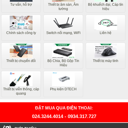
Tư vấn, hỗ trợ
Thiết bị âm sàn, Âm
Bộ khuếch đại, Cáp tín
tường
hiệu
Chính sách công ty
Switch nối mạng, WiFi
Liên hệ
Thiết bị chuyển đổi
Bộ Chia, Bộ Gộp Tín
Thiết bị máy tính
Hiệu
Thiết bị viễn thông, cáp
Phụ kiện DTECH
quang
ĐẶT MUA QUA ĐIỆN THOẠI:
024.3244.4014
-
0934.317.727