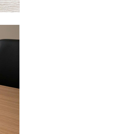
Củ sạc nhanh 3 cổng PD 3.1
GaN Nexode Pro 100W Ugreen
25873 X757 hàng cao cấp
Giá: 1,290,000 VNĐ
Cáp HDMI 2.1 Sợi quang AOC
40m Ugreen HD183 55509 hỗ trợ
8K@60Hz, 4K@240Hz, 48Gbps
cao cấp
Giá: 2,350,000 VNĐ