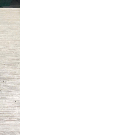
(Belden Control 22AWG 2pair
cable 305m cuộn) - (8723) cao
cấp
Giá: 6,500,000 VNĐ
Cáp Displayport 2.1 dài 2M độ
phân giải 16K@60Hz HDR
Ugreen 55568 cao cấp
Giá: 290,000 VNĐ