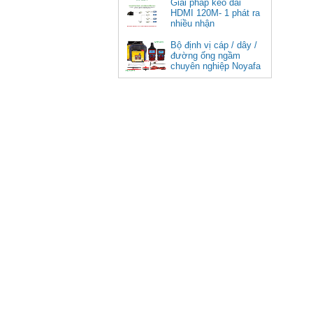
Giải pháp kéo dài
HDMI 120M- 1 phát ra
nhiều nhận
Bộ định vị cáp / dây /
đường ống ngầm
chuyên nghiệp Noyafa
NF-826
Cáp âm thanh 2x1.5 chống
nhiễu chống cháy ALANTEK
301-FRS015-E01P-3SG5 cao cấp
Giá: Liên hệ
Hub USB Type C Groovy Robot
Uno 6 in 1 ra USB-C, USB-A 3.2,
HDMI 4K@60Hz, Sạc PD 100W
Ugreen 35998