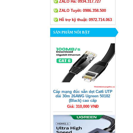
ZALO Hà:
0934.317.727
ZALO Tuyết:
0986.358.500
Hỗ trợ kỹ thuật:
0972.714.063
SẢN PHẨM NỔI BẬT
Cáp mạng đúc sẵn dẹt Cat6 UTP
dài 30m 26AWG Ugreen 50182
(Black) cao cấp
Giá: 310,000 VNĐ