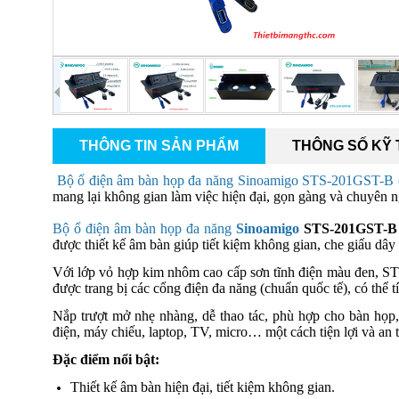
THÔNG TIN SẢN PHẨM
THÔNG SỐ KỸ
Bộ ổ điện âm bàn họp đa năng Sinoamigo STS-201GST-B 
mang lại không gian làm việc hiện đại, gọn gàng và chuyên n
Bộ ổ điện âm bàn họp đa năng
Sinoamigo
STS-201GST-B 
được thiết kế âm bàn giúp tiết kiệm không gian, che giấu dâ
Với lớp vỏ hợp kim nhôm cao cấp sơn tĩnh điện màu đen, ST
được trang bị các cổng điện đa năng (chuẩn quốc tế), có th
Nắp trượt mở nhẹ nhàng, dễ thao tác, phù hợp cho bàn họp, 
điện, máy chiếu, laptop, TV, micro… một cách tiện lợi và an 
Đặc điểm nổi bật:
Thiết kế âm bàn hiện đại, tiết kiệm không gian.