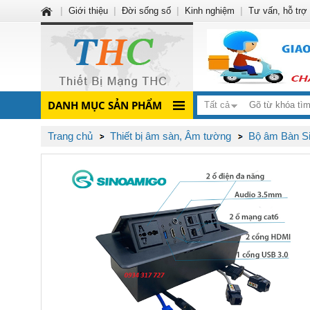
|
Giới thiệu
|
Đời sống số
|
Kinh nghiệm
|
Tư vấn, hỗ trợ
DANH MỤC SẢN PHẨM
Tất cả
Trang chủ
Thiết bị âm sàn, Âm tường
Bộ âm Bàn S