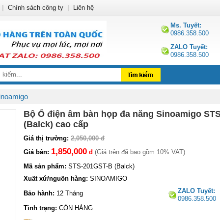
|
Chính sách công ty
|
Liên hệ
Ms. Tuyết:
0986.358.500
ZALO Tuyết:
0986.358.500
inoamigo
Bộ Ổ điện âm bàn họp đa năng Sinoamigo ST
(Balck) cao cấp
Giá thị trường:
2,050,000 đ
1,850,000
Giá bán:
đ
(Giá trên đã bao gồm 10% VAT)
Mã sản phẩm:
STS-201GST-B (Balck)
Xuất xứ/nguồn hàng:
SINOAMIGO
ZALO Tuyết:
Bảo hành:
12 Tháng
0986.358.500
Tình trạng:
CÒN HÀNG