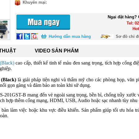
Khuyến mại:
Ngại đặt hàng? 
Tel: 0
Hot
Hướng dẫn mua hàng
Sơ đồ chỉ 
 THUẬT
VIDEO SẢN PHẨM
(Black)
cao cấp, thiết kế tinh tế màu đen sang trọng, tích hợp cổng điện
ghiệp.
(Black)
là giải pháp tiện nghi và thẩm mỹ cho các phòng họp, văn 
y nối gọn gàng và đảm bảo an toàn khi sử dụng.
S-201GST-B mang đến vẻ ngoài sang trọng, bền bỉ, chống trầy xước và
ể tích hợp thêm cổng mạng, HDMI, USB, Audio hoặc sạc nhanh tùy nhu c
bàn làm việc hoặc khu vực điều khiển. Sản phẩm giúp tối ưu hóa trải
toàn.