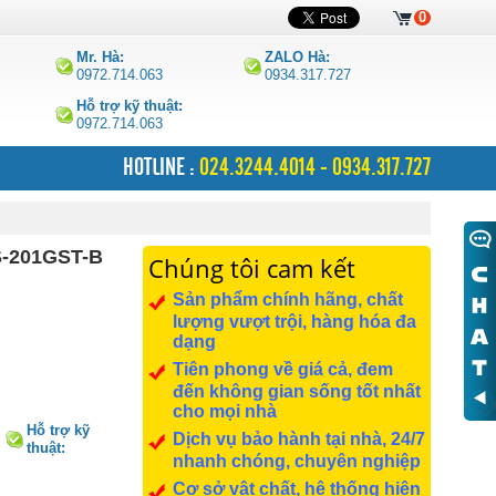
0
Mr. Hà:
ZALO Hà:
0972.714.063
0934.317.727
Hỗ trợ kỹ thuật:
0972.714.063
HOTLINE :
024.3244.4014 - 0934.317.727
S-201GST-B
Chúng tôi cam kết
Sản phẩm chính hãng, chất
lượng vượt trội, hàng hóa đa
dạng
Tiên phong về giá cả, đem
đến không gian sống tốt nhất
cho mọi nhà
Hỗ trợ kỹ
Dịch vụ bảo hành tại nhà, 24/7
thuật:
nhanh chóng, chuyên nghiệp
0972.714.063
Cơ sở vật chất, hệ thống hiện