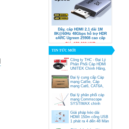
Dây, cáp HDMI 2.1 dài 1M
8K@60Hz 48Gbps hỗ trợ HDR
eARC Ugreen 25908 cao cấp
Giá: 170,000 VNĐ
TIN TỨC MỚI
Công ty THC - Đại Lý
Phân Phối Cáp HDMI
UNITEK Chính Hãng,
Đại lý cung cấp Cáp
mạng Cat5e, Cáp
mạng Cat6, CAT6A,
Cat5e FTP
Commscope
Đại lý phân phối cáp
Cáp chuyển USB Type-C sang
mạng Commscope
Displayport 1.4 độ phân giải
SYSTIMAX chính
8K@60Hz dài 1m Ugreen 25157
hãng tại Việt Nam
cao cấp
Giải pháp kéo dài
HDMI 150m cổng USB
Giá: 350,000 VNĐ
1 phát ra 4 đến 48 Màn
Hình Tivi