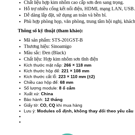
Chất liệu hợp kim nhôm cao cấp sơn đen sang trọng.
Hỗ trợ nhiều cổng kết nối điện, HDMI, mạng LAN, US
Dễ dàng lắp đặt, sử dụng an toàn và bền bỉ.
Phù hợp phòng họp, văn phòng, trung tâm hội nghị, khách
Thông số kỹ thuật (tham khảo):
Mã sản phẩm: STS-201GST-B
Thương hiệu: Sinoamigo
Màu sắc: Đen (Black)
Chất liệu: Hợp kim nhôm sơn tĩnh điện
Kích thước mặt nắp:
266 × 118 mm
Kích thước hộp đế:
221 × 108 mm
Kích thước cắt lỗ:
223 × 110 mm (±2)
Chiều cao hộp đế:
68 mm
Số lượng module:
8 ổ cắm
Xuất xứ:
China
Bảo hành:
12 tháng
Giấy tờ:
CO, CQ
khi mua hàng
Lưu ý:
Modules cố định, không thay đổi theo yêu cầu