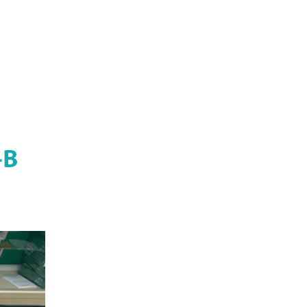
Giá: 650,000 VNĐ
Hub USB Type-C 6 in 1 HDMI
4K@60Hz, Hub USB 3.0, Lan,
PD 100W Ugreen 45000 cao cấp
Giá: 650,000 VNĐ
Cáp điều khiển 2 đôi 22AWG