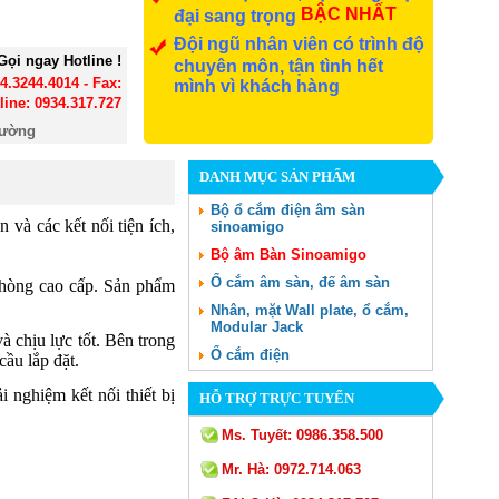
BẬC NHẤT
đại sang trọng
Đội ngũ nhân viên có trình độ
Gọi ngay Hotline !
chuyên môn, tận tình hết
24.3244.4014 - Fax:
mình vì khách hàng
line: 0934.317.727
đường
DANH MỤC SẢN PHẨM
Bộ ổ cắm điện âm sàn
 và các kết nối tiện ích,
sinoamigo
Bộ âm Bàn Sinoamigo
Ổ cắm âm sàn, đế âm sàn
phòng cao cấp. Sản phẩm
Nhân, mặt Wall plate, ổ cắm,
Modular Jack
 chịu lực tốt. Bên trong
Ổ cắm điện
ầu lắp đặt.
 nghiệm kết nối thiết bị
HỖ TRỢ TRỰC TUYẾN
Ms. Tuyết:
0986.358.500
Mr. Hà:
0972.714.063