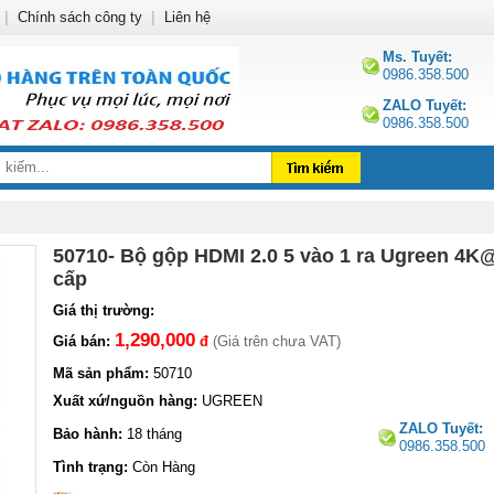
|
Chính sách công ty
|
Liên hệ
Ms. Tuyết:
0986.358.500
ZALO Tuyết:
0986.358.500
50710- Bộ gộp HDMI 2.0 5 vào 1 ra Ugreen 4K
cấp
Giá thị trường:
1,290,000
Giá bán:
đ
(Giá trên chưa VAT)
Mã sản phẩm:
50710
Xuất xứ/nguồn hàng:
UGREEN
ZALO Tuyết:
Bảo hành:
18 tháng
0986.358.500
Tình trạng:
Còn Hàng