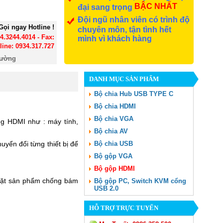
BẬC NHẤT
đại sang trọng
Đội ngũ nhân viên có trình độ
Gọi ngay Hotline !
chuyên môn, tận tình hết
24.3244.4014 - Fax:
mình vì khách hàng
line: 0934.317.727
đường
DANH MỤC SẢN PHẨM
Bộ chia Hub USB TYPE C
Bộ chia HDMI
Bộ chia VGA
ng HDMI như : máy tính,
Bộ chia AV
yển đổi từng thiết bị để
Bộ chia USB
Bộ gộp VGA
Bộ gộp HDMI
 mặt sản phẩm chống bám
Bộ gộp PC, Switch KVM cổng
USB 2.0
HỖ TRỢ TRỰC TUYẾN