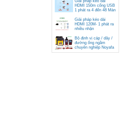
Giải pháp kéo dài
HDMI 150m cổng USB
Giá: 350,000 VNĐ
1 phát ra 4 đến 48 Màn
Hình Tivi
Giải pháp kéo dài
HDMI 120M- 1 phát ra
nhiều nhận
Bộ định vị cáp / dây /
đường ống ngầm
chuyên nghiệp Noyafa
NF-826
Cáp âm thanh 2x1.5 chống
nhiễu chống cháy ALANTEK
301-FRS015-E01P-3SG5 cao cấp
Giá: Liên hệ