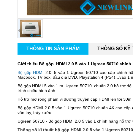
THÔNG TIN SẢN PHẨM
THÔNG SỐ KỸ
Giới thiệu Bộ gộp HDMI 2.0 5 vào 1 Ugreen 50710 chín
Bộ gộp HDMI
2.0, 5 vào 1 Ugreen 50710 cao cấp chính hã
Macbook, TV box, đầu đĩa DVD, Playstation 4 (PS4)…vào 1 m
Bộ gộp HDMI 5 vào 1 ra Ugreen 50710 chuẩn 2.0 hỗ trợ độ p
trình chiếu hình ảnh
Hỗ trợ mở rộng phạm vi đường truyền cáp HDMI lên tới 30m
Bộ gộp HDMI 2.0 5 vào 1 Ugreen 50710 chuẩn 4K cao cấp đ
vân tay, trày xước
Ugreen 50710 - Bộ gộp HDMI 2.0 5 vào 1 chính hãng hỗ tr
Thông số kĩ thuật bộ gộp HDMI 2.0 5 vào 1 Ugreen 507