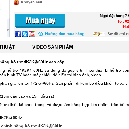
Khuyến mại:
Ngại đặt hàng? 
Tel: 0
Hot
Hướng dẫn mua hàng
Sơ đồ chỉ 
 THUẬT
VIDEO SẢN PHẨM
h hãng hỗ trợ 4K2K@60Hz cao cấp
ng hỗ trợ 4K2K@60Hz sử dụng để gộp 5 tín hiệu thiết bị hỗ trợ cổ
àn hình TV hoặc máy chiếu để hiển thị hình ảnh, video
hân giải lên tới 4K2K@60Hz. Sản phẩm đi kèm bộ điều khiển từ xa chu
 (15m đầu vào và 15m đầu ra)
ược thiết kế sang trọng, vỏ được làm bằng hợp kim nhôm, trên bề
ợ 4K2K@60Hz
10 chính hãng hỗ trợ 4K2K@60Hz