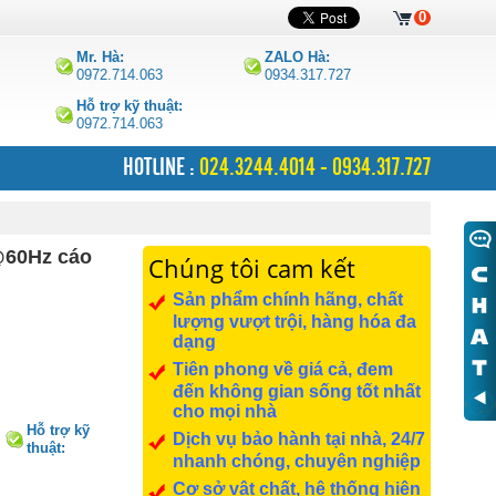
0
Mr. Hà:
ZALO Hà:
0972.714.063
0934.317.727
Hỗ trợ kỹ thuật:
0972.714.063
HOTLINE :
024.3244.4014 - 0934.317.727
@60Hz cáo
Chúng tôi cam kết
Sản phẩm chính hãng, chất
lượng vượt trội, hàng hóa đa
dạng
Tiên phong về giá cả, đem
đến không gian sống tốt nhất
cho mọi nhà
Hỗ trợ kỹ
Dịch vụ bảo hành tại nhà, 24/7
thuật:
nhanh chóng, chuyên nghiệp
0972.714.063
Cơ sở vật chất, hệ thống hiện