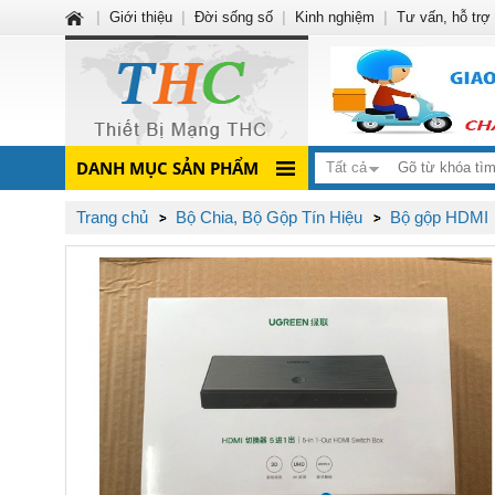
|
Giới thiệu
|
Đời sống số
|
Kinh nghiệm
|
Tư vấn, hỗ trợ
DANH MỤC SẢN PHẨM
Tất cả
Trang chủ
Bộ Chia, Bộ Gộp Tín Hiệu
Bộ gộp HDMI