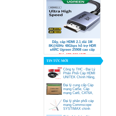
Dây, cáp HDMI 2.1 dài 1M
8K@60Hz 48Gbps hỗ trợ HDR
eARC Ugreen 25908 cao cấp
Giá: 170,000 VNĐ
TIN TỨC MỚI
Công ty THC - Đại Lý
Phân Phối Cáp HDMI
UNITEK Chính Hãng,
Đại lý cung cấp Cáp
mạng Cat5e, Cáp
mạng Cat6, CAT6A,
Cat5e FTP
Commscope
Đại lý phân phối cáp
Cáp chuyển USB Type-C sang
mạng Commscope
Displayport 1.4 độ phân giải
SYSTIMAX chính
8K@60Hz dài 1m Ugreen 25157
hãng tại Việt Nam
cao cấp