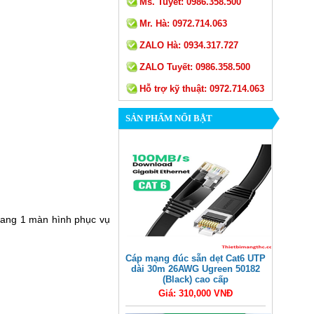
Ms. Tuyết:
0986.358.500
Mr. Hà:
0972.714.063
ZALO Hà:
0934.317.727
ZALO Tuyết:
0986.358.500
Hỗ trợ kỹ thuật:
0972.714.063
SẢN PHẨM NỔI BẬT
 sang 1 màn hình phục vụ
Cáp mạng đúc sẵn dẹt Cat6 UTP
dài 30m 26AWG Ugreen 50182
(Black) cao cấp
Giá: 310,000 VNĐ