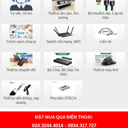
Tư vấn, hỗ trợ
Thiết bị âm sàn, Âm
Bộ khuếch đại, Cáp tín
tường
hiệu
Chính sách công ty
Switch nối mạng, WiFi
Liên hệ
Thiết bị chuyển đổi
Bộ Chia, Bộ Gộp Tín
Thiết bị máy tính
Hiệu
Thiết bị viễn thông, cáp
Phụ kiện DTECH
quang
ĐẶT MUA QUA ĐIỆN THOẠI:
024.3244.4014
-
0934.317.727