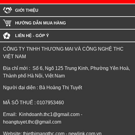
GIỚI THIỆU
HƯỚNG DẪN MUA HÀNG
LIÊN HỆ - GÓP Ý
CÔNG TY TNHH THƯƠNG MẠI VÀ CÔNG NGHỆ THC
VIỆT NAM
Địa chỉ mới : Số 6, Ngõ 125 Trung Kinh, Phường Yên Hoà,
Thành phố Hà Nội, Việt Nam
Người đại diện : Bà Hoàng Thị Tuyết
MÃ SỐ THUẾ : 0107953460
Email: Kinhdoanh.thc1@gmail.com -
hoangtuyet.thc@gmail.com
Website: thietbimangthc.com - newlink.com.vn