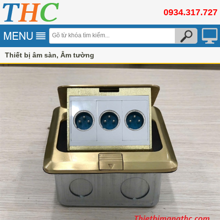
0934.317.727
Thiết bị âm sàn, Âm tường
Bộ ổ cắm điện âm sàn sinoamigo