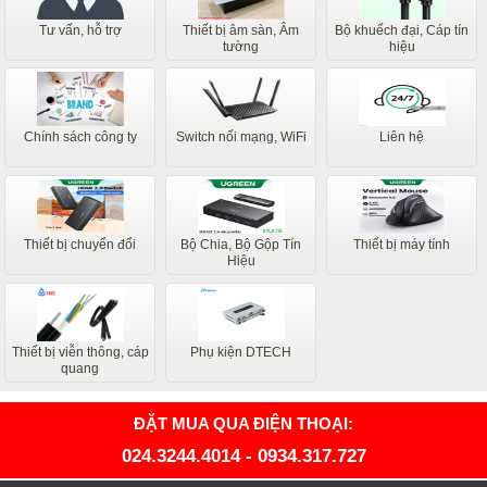
Tư vấn, hỗ trợ
Thiết bị âm sàn, Âm
Bộ khuếch đại, Cáp tín
tường
hiệu
Chính sách công ty
Switch nối mạng, WiFi
Liên hệ
Thiết bị chuyển đổi
Bộ Chia, Bộ Gộp Tín
Thiết bị máy tính
Hiệu
Thiết bị viễn thông, cáp
Phụ kiện DTECH
quang
ĐẶT MUA QUA ĐIỆN THOẠI:
024.3244.4014
-
0934.317.727