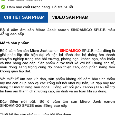
Đảm bảo chất lượng hàng. Đổi trả SP lỗi
CHI TIẾT SẢN PHẨM
VIDEO SẢN PHẨM
Bộ ổ cắm âm sàn Micro Jack canon SINOAMIGO SPU1B màu
đồng cao cấp
Mô tả sản phẩm:
Bộ ổ cắm âm sàn Micro Jack canon
SINOAMIGO
SPU1B màu đồng l
giải pháp lắp đặt hiện đại và tiện lợi dành cho hệ thống âm thanh
chuyên nghiệp trong các hội trường, phòng họp, khách sạn, sân khấu
và nhà hàng cao cấp. Sản phẩm được thiết kế với kiểu dáng tinh tế,
màu đồng sang trọng cùng độ hoàn thiện cao, góp phần nâng tầm
không gian lắp đặt.
Với thiết kế âm sàn kín đáo, sản phẩm không chỉ đảm bảo tính thẩm
mỹ mà còn giúp bảo vệ các cổng kết nối khỏi bụi bẩn, va đập hay tác
động từ môi trường bên ngoài. Cổng kết nối jack canon (XLR) hỗ trợ
tín hiệu âm thanh chất lượng cao, ổn định và an toàn khi sử dụng.
Đặc điểm nổi bật: Bộ ổ cắm âm sàn Micro Jack canon
SINOAMIGO SPU1B màu đồng cao cấp
Thiết kế âm sàn nhỏ gọn, nắp bật tiện dụng.