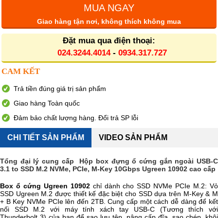
MUA NGAY
Giao hàng tận nơi, không thích không mua
Đặt mua qua điện thoại:
024.3244.4014
-
0934.317.727
CAM KẾT
Trả tiền đúng giá trị sản phẩm
Giao hàng Toàn quốc
Đảm bảo chất lượng hàng. Đổi trả SP lỗi
CHI TIẾT SẢN PHẨM
VIDEO SẢN PHẨM
Tổng đại lý cung cấp Hộp box đựng ổ cứng gắn ngoài USB-C
3.1 to SSD M.2 NVMe, PCIe, M-Key 10Gbps Ugreen 10902 cao cấp
Box ổ cứng Ugreen 10902
chỉ dành cho SSD NVMe PCIe M.2: V
SSD Ugreen M.2 được thiết kế đặc biệt cho SSD dựa trên M-Key & M
+ B Key NVMe PCIe lên đến 2TB. Cung cấp một cách dễ dàng để kết
nối SSD M.2 với máy tính xách tay USB-C (Tương thích với
Thunderbolt 3) của bạn để sao lưu tệp, nâng cấp đĩa, sao chép, khôi