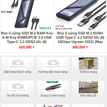
Box ổ cứng SSD M.2 B&M-Key
Box ổ cứng SSD M.2 NVMe
& M-Key NVME/PCIE 3.0 USB
USB Type-C 3.2 GEN2 tốc độ
Type-C 3.2 GEN2 tốc độ
10Gbps Ugreen 15511 (Max
10Gbps Ugreen 90541
4TB) cao cấp
620,000 ₫
680,000 ₫
Đặt hàng thành công
Hướng dẫn mua hàng
Thiết bị mạng
Sơ đồ chỉ đường
Dụng cụ làm mạng
Đời sống số