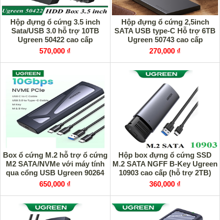
Hộp đựng ổ cứng 3.5 inch
Hộp đựng ổ cứng 2,5inch
Sata/USB 3.0 hỗ trợ 10TB
SATA USB type-C Hỗ trợ 6TB
Ugreen 50422 cao cấp
Ugreen 50743 cao cấp
570,000 ₫
270,000 ₫
Box ổ cứng M.2 hỗ trợ ổ cứng
Hộp box đựng ổ cứng SSD
M2 SATA/NVMe với máy tính
M.2 SATA NGFF B-Key Ugreen
qua cổng USB Ugreen 90264
10903 cao cấp (hỗ trợ 2TB)
cao cấp
650,000 ₫
360,000 ₫