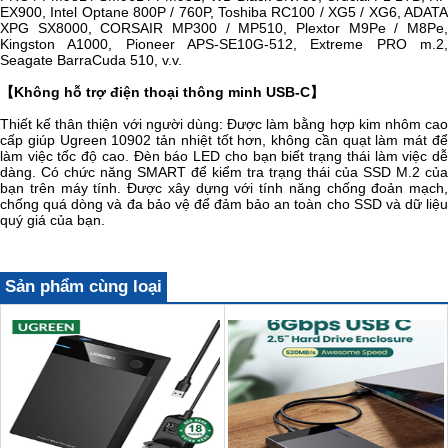
EX900, Intel Optane 800P / 760P, Toshiba RC100 / XG5 / XG6, ADATA
XPG SX8000, CORSAIR MP300 / MP510, Plextor M9Pe / M8Pe,
Kingston A1000, Pioneer APS-SE10G-512, Extreme PRO m.2,
Seagate BarraCuda 510, v.v.
【Không hỗ trợ điện thoại thông minh USB-C】
Thiết kế thân thiện với người dùng: Được làm bằng hợp kim nhôm cao
cấp giúp Ugreen 10902 tản nhiệt tốt hơn, không cần quạt làm mát để
làm việc tốc độ cao. Đèn báo LED cho bạn biết trạng thái làm việc dễ
dàng. Có chức năng SMART để kiểm tra trạng thái của SSD M.2 của
bạn trên máy tính. Được xây dựng với tính năng chống đoản mạch,
chống quá dòng và đa bảo vệ để đảm bảo an toàn cho SSD và dữ liệu
quý giá của bạn.
Sản phẩm cùng loại