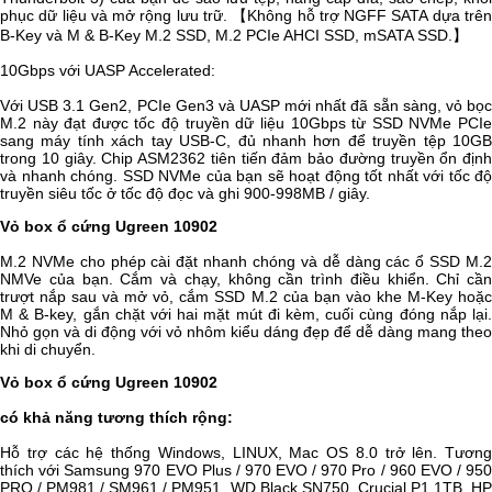
phục dữ liệu và mở rộng lưu trữ. 【Không hỗ trợ NGFF SATA dựa trên
B-Key và M & B-Key M.2 SSD, M.2 PCIe AHCI SSD, mSATA SSD.】
10Gbps với UASP Accelerated:
Với USB 3.1 Gen2, PCIe Gen3 và UASP mới nhất đã sẵn sàng, vỏ bọc
M.2 này đạt được tốc độ truyền dữ liệu 10Gbps từ SSD NVMe PCIe
sang máy tính xách tay USB-C, đủ nhanh hơn để truyền tệp 10GB
trong 10 giây. Chip ASM2362 tiên tiến đảm bảo đường truyền ổn định
và nhanh chóng. SSD NVMe của bạn sẽ hoạt động tốt nhất với tốc độ
truyền siêu tốc ở tốc độ đọc và ghi 900-998MB / giây.
Vỏ box ổ cứng Ugreen 10902
M.2 NVMe cho phép cài đặt nhanh chóng và dễ dàng các ổ SSD M.2
NMVe của bạn. Cắm và chạy, không cần trình điều khiển. Chỉ cần
trượt nắp sau và mở vỏ, cắm SSD M.2 của bạn vào khe M-Key hoặc
M & B-key, gắn chặt với hai mặt mút đi kèm, cuối cùng đóng nắp lại.
Nhỏ gọn và di động với vỏ nhôm kiểu dáng đẹp để dễ dàng mang theo
khi di chuyển.
Vỏ box ổ cứng Ugreen 10902
có khả năng tương thích rộng:
Hỗ trợ các hệ thống Windows, LINUX, Mac OS 8.0 trở lên. Tương
thích với Samsung 970 EVO Plus / 970 EVO / 970 Pro / 960 EVO / 950
PRO / PM981 / SM961 / PM951, WD Black SN750, Crucial P1 1TB, HP