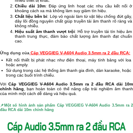
nhiều thiết bị khác.
Chiều dài 10m
: Đáp ứng linh hoạt các nhu cầu kết nối ở
khoảng cách xa mà không làm suy giảm tín hiệu.
Chất liệu bền bỉ
: Lớp vỏ ngoài làm từ vật liệu chống đứt gãy,
dây lõi đồng nguyên chất giúp truyền tải âm thanh rõ ràng và
không nhiễu.
Hiệu suất âm thanh vượt trội
: Hỗ trợ truyền tải tín hiệu âm
thanh trung thực, đảm bảo chất lượng âm thanh đạt chuẩn
cao.
Ứng dụng của
Cáp VEGGIEG V-A604 Audio 3.5mm ra 2 đầu RCA
:
Kết nối thiết bị phát nhạc như điện thoại, máy tính bảng với loa
hoặc amply.
Sử dụng trong các hệ thống âm thanh gia đình, dàn karaoke, hoặc
trong các buổi trình chiếu.
Với
Cáp VEGGIEG V-A604 Audio 3.5mm ra 2 đầu RCA dài 10
chính hãng
, bạn hoàn toàn có thể nâng cấp trải nghiệm âm than
của mình một cách dễ dàng và hiệu quả.
📌Một số hình ảnh sản phẩm
Cáp VEGGIEG V-A604 Audio 3.5mm ra 
đầu RCA dài 10m chính hãng