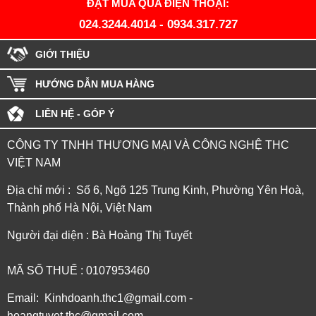
ĐẶT MUA QUA ĐIỆN THOẠI:
024.3244.4014
-
0934.317.727
GIỚI THIỆU
HƯỚNG DẪN MUA HÀNG
LIÊN HỆ - GÓP Ý
CÔNG TY TNHH THƯƠNG MẠI VÀ CÔNG NGHỆ THC
VIỆT NAM
Địa chỉ mới : Số 6, Ngõ 125 Trung Kinh, Phường Yên Hoà,
Thành phố Hà Nội, Việt Nam
Người đại diện : Bà Hoàng Thị Tuyết
MÃ SỐ THUẾ : 0107953460
Email: Kinhdoanh.thc1@gmail.com -
hoangtuyet.thc@gmail.com