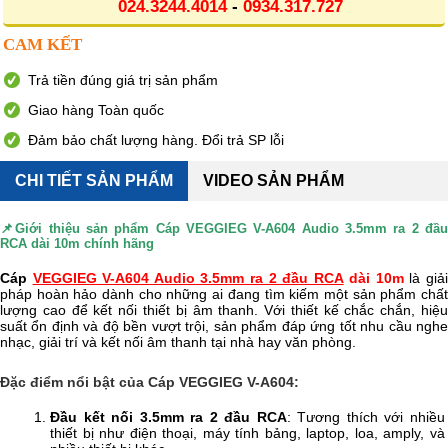
024.3244.4014
-
0934.317.727
CAM KẾT
Trả tiền đúng giá trị sản phẩm
Giao hàng Toàn quốc
Đảm bảo chất lượng hàng. Đổi trả SP lỗi
CHI TIẾT SẢN PHẨM
VIDEO SẢN PHẨM
📌Giới thiệu sản phẩm
Cáp VEGGIEG V-A604 Audio 3.5mm ra 2 đầ
RCA dài 10m chính hãng
Cáp
VEGGIEG V-A604 Audio 3.5mm ra 2 đầu RCA
dài 10m
là giả
pháp hoàn hảo dành cho những ai đang tìm kiếm một sản phẩm chất
lượng cao để kết nối thiết bị âm thanh. Với thiết kế chắc chắn, hiệu
suất ổn định và độ bền vượt trội, sản phẩm đáp ứng tốt nhu cầu nghe
nhạc, giải trí và kết nối âm thanh tại nhà hay văn phòng.
Đặc điểm nổi bật của
Cáp VEGGIEG V-A604
:
Đầu kết nối 3.5mm ra 2 đầu RCA
: Tương thích với nhiều
thiết bị như điện thoại, máy tính bảng, laptop, loa, amply, và