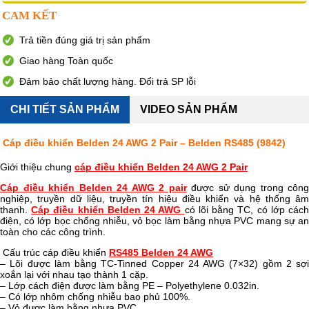
CAM KẾT
Trả tiền đúng giá trị sản phẩm
Giao hàng Toàn quốc
Đảm bảo chất lượng hàng. Đổi trả SP lỗi
CHI TIẾT SẢN PHẨM
VIDEO SẢN PHẨM
Cáp điều khiển Belden 24 AWG 2 Pair – Belden RS485 (9842)
Giới thiệu chung
cáp điều khiển Belden 24 AWG 2 Pair
Cáp điều khiển Belden 24 AWG 2 pair
được sử dụng trong công
nghiệp, truyền dữ liệu, truyền tín hiệu điều khiển và hệ thống âm
thanh.
Cáp điều khiển Belden 24 AWG
có lõi bằng TC, có lớp các
điện, có lớp bọc chống nhiễu, vỏ bọc làm bằng nhựa PVC mang sự an
toàn cho các công trình.
Cấu trúc cáp điều khiển
RS485 Belden 24 AWG
– Lõi được làm bằng TC-Tinned Copper 24 AWG (7×32) gồm 2 sợi
xoắn lại với nhau tạo thành 1 cặp.
– Lớp cách điện được làm bằng PE – Polyethylene 0.032in.
– Có lớp nhôm chống nhiễu bao phủ 100%.
– Vỏ được làm bằng nhựa PVC.