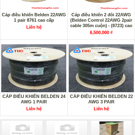
Cáp điều khiển Belden 22AWG
Cáp điều khiển 2 đôi 22AWG
1 pair 8761 cao cấp
(Belden Control 22AWG 2pair
cable 305m cuộn) - (8723) cao
Liên hệ
cấp
6,500,000 ₫
CÁP ĐIỀU KHIỂN BELDEN 24
CÁP ĐIỀU KHIỂN BELDEN 22
AWG 1 PAIR
AWG 3 PAIR
Liên hệ
Liên hệ