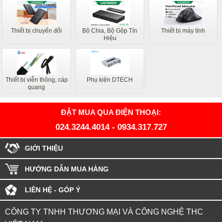
Thiết bị chuyển đổi
Bộ Chia, Bộ Gộp Tín
Thiết bị máy tính
Hiệu
Thiết bị viễn thông, cáp
Phụ kiện DTECH
quang
ĐẶT MUA QUA ĐIỆN THOẠI:
024.3244.4014
-
0934.317.727
GIỚI THIỆU
HƯỚNG DẪN MUA HÀNG
LIÊN HỆ - GÓP Ý
CÔNG TY TNHH THƯƠNG MẠI VÀ CÔNG NGHỆ THC