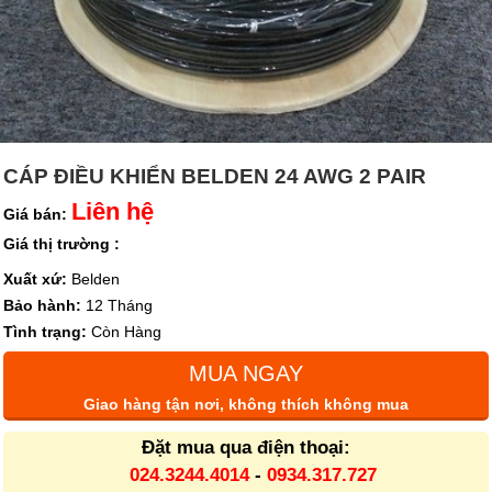
CÁP ĐIỀU KHIỂN BELDEN 24 AWG 2 PAIR
Liên hệ
Giá bán:
Giá thị trường :
Xuất xứ:
Belden
Bảo hành:
12 Tháng
Tình trạng:
Còn Hàng
MUA NGAY
Giao hàng tận nơi, không thích không mua
Đặt mua qua điện thoại:
024.3244.4014
-
0934.317.727