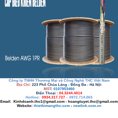
Công ty TNHH Thương Mại và Công Nghệ THC Việt Nam
Địa Chỉ:
223 Phố Chùa Láng - Đống Đa - Hà Nội
MST
:
0107953460
Điện Thoại :
04.3244.4014
Hotline:
0934.317.727
– 0972.714.063
Email: Kinhdoanh.thc1@gmail.com - hoangtuyet.thc@gmail.com
Website:
thietbimangthc.com
-
newlink.com.vn