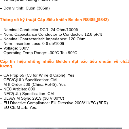
– Đơn vị tính: Cuộn (305m)
Thông số kỹ thuật Cáp điều khiển Belden RS485
(9842)
– Nominal Conductor DCR: 24 Ohm/1000ft
– Nom. Capacitance Conductor to Conductor: 12.8 pF/ft
– Nominal Characteristic Impedance: 120 Ohm
– Nom. Insertion Loss: 0.6 db/100ft
– Voltage: 300V
– Operating Temp Range: -30°C To +90°C
Cáp tín hiệu chống nhiễu Belden đạt các tiêu chuẩn về chất
lượng.
– CA Prop 65 (CJ for W ire & Cable): Yes
– CEC/C(UL) Specification: CM
– M II Order #39 (China RoHS): Yes
– NEC Articles: 800
– NEC/(UL) Specification: CM
– UL AW M Style: 2919 (30 V 80°C)
– EU Directive Compliance: EU Directive 2003/11/EC (BFR)
– EU CE M ark: Yes.