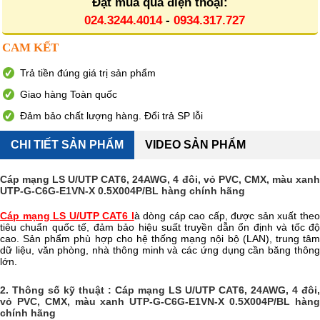
Đặt mua qua điện thoại:
024.3244.4014
-
0934.317.727
CAM KẾT
Trả tiền đúng giá trị sản phẩm
Giao hàng Toàn quốc
Đảm bảo chất lượng hàng. Đổi trả SP lỗi
CHI TIẾT SẢN PHẨM
VIDEO SẢN PHẨM
Cáp mạng LS U/UTP CAT6, 24AWG, 4 đôi, vỏ PVC, CMX, màu xanh
UTP-G-C6G-E1VN-X 0.5X004P/BL hàng chính hãng
Cáp mạng LS U/UTP CAT6 l
à dòng cáp cao cấp, được sản xuất the
tiêu chuẩn quốc tế, đảm bảo hiệu suất truyền dẫn ổn định và tốc độ
cao. Sản phẩm phù hợp cho hệ thống mạng nội bộ (LAN), trung tâm
dữ liệu, văn phòng, nhà thông minh và các ứng dụng cần băng thông
lớn.
2. Thông số kỹ thuật : Cáp mạng LS U/UTP CAT6, 24AWG, 4 đôi,
vỏ PVC, CMX, màu xanh UTP-G-C6G-E1VN-X 0.5X004P/BL hàng
chính hãng