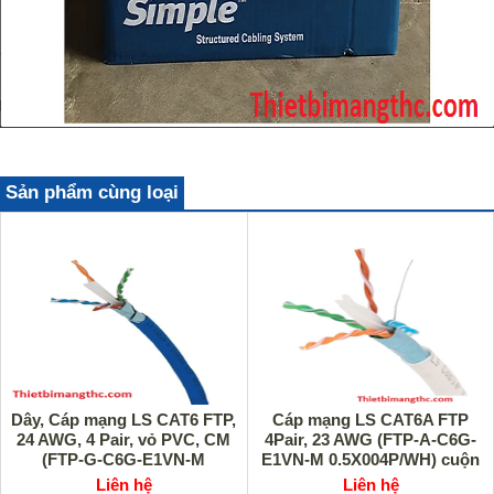
Sản phẩm cùng loại
Dây, Cáp mạng LS CAT6 FTP,
Cáp mạng LS CAT6A FTP
24 AWG, 4 Pair, vỏ PVC, CM
4Pair, 23 AWG (FTP-A-C6G-
(FTP-G-C6G-E1VN-M
E1VN-M 0.5X004P/WH) cuộn
0.5X004P/BL) cao cấp
305m cao cấp
Liên hệ
Liên hệ