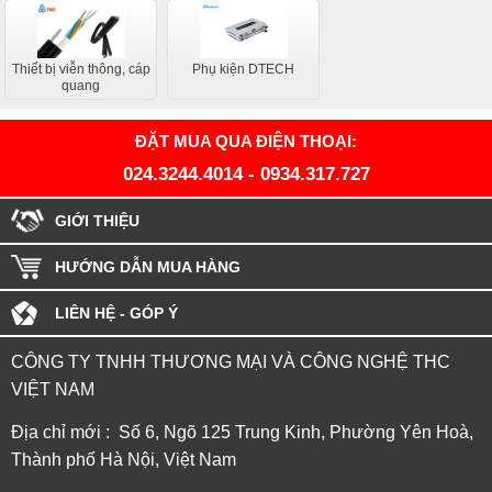
Thiết bị viễn thông, cáp
Phụ kiện DTECH
quang
ĐẶT MUA QUA ĐIỆN THOẠI:
024.3244.4014
-
0934.317.727
GIỚI THIỆU
HƯỚNG DẪN MUA HÀNG
LIÊN HỆ - GÓP Ý
CÔNG TY TNHH THƯƠNG MẠI VÀ CÔNG NGHỆ THC
VIỆT NAM
Địa chỉ mới : Số 6, Ngõ 125 Trung Kinh, Phường Yên Hoà,
Thành phố Hà Nội, Việt Nam