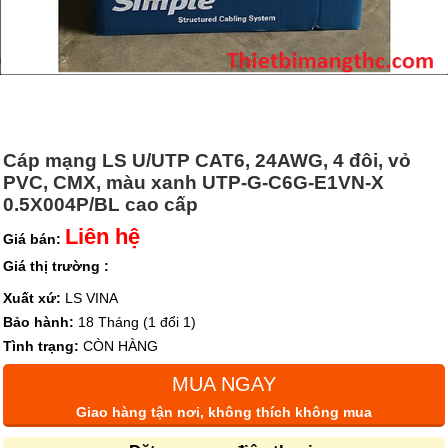
Cáp mạng LS U/UTP CAT6, 24AWG, 4 đôi, vỏ
PVC, CMX, màu xanh UTP-G-C6G-E1VN-X
0.5X004P/BL cao cấp
Liên hệ
Giá bán:
Giá thị trường :
Xuất xứ:
LS VINA
Bảo hành:
18 Tháng (1 đổi 1)
Tình trạng:
CÒN HÀNG
MUA NGAY
Giao hàng tận nơi, không thích không mua