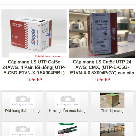
Cáp mạng LS UTP Cat5e
Cáp mạng LS Cat5e UTP 24
24AWG, 4 Pair, lõi đông( UTP-
AWG, CMX, (UTP-E-C5G-
E-C5G-E1VN-X 0.5X004P/BL)
E1VN-X 0.5X004P/GY) cao cấp
cao cấp
Liên hệ
Liên hệ
Đặt hàng thành công
Hướng dẫn mua hàng
Thiết bị mạng