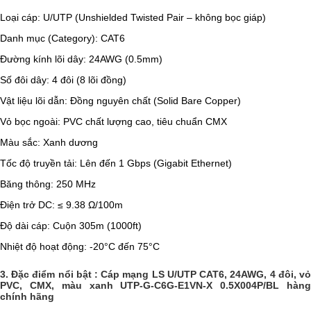
Loại cáp: U/UTP (Unshielded Twisted Pair – không bọc giáp)
Danh mục (Category): CAT6
Đường kính lõi dây: 24AWG (0.5mm)
Số đôi dây: 4 đôi (8 lõi đồng)
Vật liệu lõi dẫn: Đồng nguyên chất (Solid Bare Copper)
Vỏ bọc ngoài: PVC chất lượng cao, tiêu chuẩn CMX
Màu sắc: Xanh dương
Tốc độ truyền tải: Lên đến 1 Gbps (Gigabit Ethernet)
Băng thông: 250 MHz
Điện trở DC: ≤ 9.38 Ω/100m
Độ dài cáp: Cuộn 305m (1000ft)
Nhiệt độ hoạt động: -20°C đến 75°C
3. Đặc điểm nổi bật : Cáp mạng LS U/UTP CAT6, 24AWG, 4 đôi, vỏ
PVC, CMX, màu xanh UTP-G-C6G-E1VN-X 0.5X004P/BL hàng
chính hãng