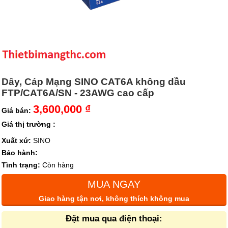
Dây, Cáp Mạng SINO CAT6A không dầu
FTP/CAT6A/SN - 23AWG cao cấp
3,600,000 ₫
Giá bán:
Giá thị trường :
Xuất xứ:
SINO
Bảo hành:
Tình trạng:
Còn hàng
MUA NGAY
Giao hàng tận nơi, không thích không mua
Đặt mua qua điện thoại: