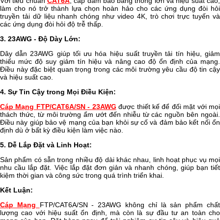
Với tiêu chuẩn
CAT6A
, cáp đảm bảo băng thông lớn và hiệu suất cao
làm cho nó trở thành lựa chọn hoàn hảo cho các ứng dụng đòi hỏi
truyền tải dữ liệu nhanh chóng như video 4K, trò chơi trực tuyến và
các ứng dụng đòi hỏi độ trễ thấp.
3. 23AWG - Độ Dày Lớn:
Dây dẫn 23AWG giúp tối ưu hóa hiệu suất truyền tải tín hiệu, giảm
thiểu mức độ suy giảm tín hiệu và nâng cao độ ổn định của mạng.
Điều này đặc biệt quan trọng trong các môi trường yêu cầu độ tin cậy
và hiệu suất cao.
4. Sự Tin Cậy trong Mọi Điều Kiện:
Cáp Mạng FTP/CAT6A/SN - 23AWG
được thiết kế để đối mặt với mọ
thách thức, từ môi trường ẩm ướt đến nhiễu từ các nguồn bên ngoài.
Điều này giúp bảo vệ mạng của bạn khỏi sự cố và đảm bảo kết nối ổn
định dù ở bất kỳ điều kiện làm việc nào.
5. Dễ Lắp Đặt và Linh Hoạt:
Sản phẩm có sẵn trong nhiều độ dài khác nhau, linh hoạt phục vụ mọi
nhu cầu lắp đặt. Việc lắp đặt đơn giản và nhanh chóng, giúp bạn tiết
kiệm thời gian và công sức trong quá trình triển khai.
Kết Luận:
Cáp Mạng
FTP/CAT6A/SN - 23AWG không chỉ là sản phẩm chấ
lượng cao với hiệu suất ổn định, mà còn là sự đầu tư an toàn cho