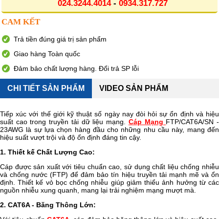
024.3244.4014
-
0934.317.727
CAM KẾT
Trả tiền đúng giá trị sản phẩm
Giao hàng Toàn quốc
Đảm bảo chất lượng hàng. Đổi trả SP lỗi
CHI TIẾT SẢN PHẨM
VIDEO SẢN PHẨM
Tiếp xúc với thế giới kỹ thuật số ngày nay đòi hỏi sự ổn định và hiệu
suất cao trong truyền tải dữ liệu mạng.
Cáp Mạng
FTP/CAT6A/SN 
23AWG là sự lựa chọn hàng đầu cho những nhu cầu này, mang đến
hiệu suất vượt trội và độ ổn định đáng tin cậy.
1. Thiết kế Chất Lượng Cao:
Cáp được sản xuất với tiêu chuẩn cao, sử dụng chất liệu chống nhiễu
và chống nước (FTP) để đảm bảo tín hiệu truyền tải mạnh mẽ và ổn
định. Thiết kế vỏ bọc chống nhiễu giúp giảm thiểu ảnh hưởng từ các
nguồn nhiễu xung quanh, mang lại trải nghiệm mạng mượt mà.
2. CAT6A - Băng Thông Lớn: