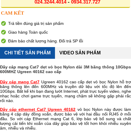
024.3244.4014
-
0934.317.727
CAM KẾT
Trả tiền đúng giá trị sản phẩm
Giao hàng Toàn quốc
Đảm bảo chất lượng hàng. Đổi trả SP lỗi
CHI TIẾT SẢN PHẨM
VIDEO SẢN PHẨM
Dây cáp mạng Cat7 dẹt vỏ bọc Nylon dài 3M băng thông 10Gbps
600MHZ Ugreen 40162 cao cấp
Dây cáp mạng Cat7
Ugreen 40162 cao cấp dẹt vỏ bọc Nylon hỗ tr
băng thông lên đến 600MHz và truyền dữ liệu với tốc độ lên đến
10Gbps. Bất kể khi bạn đang lướt Internet, phát trực tuyến video, nghe
nhạc hoặc chơi game trực tuyến, mạng chậm sẽ không gặp phải rắc
rối nào.
Dây cáp ethernet Cat7 Ugreen 40162
vỏ bọc Nylon này được là
bằng 4 cặp dây đồng xoắn, được bảo vệ với hai đầu nối RJ45 ở mỗi
đầu. So với cáp Ethernet mạng Cat 6, lớp bảo vệ bổ sung và chất
lượng cải tiến khi xoắn của dây giúp bảo vệ tốt hơn khỏi nhiễu xuyên
âm, nhiễu và nhiễu.