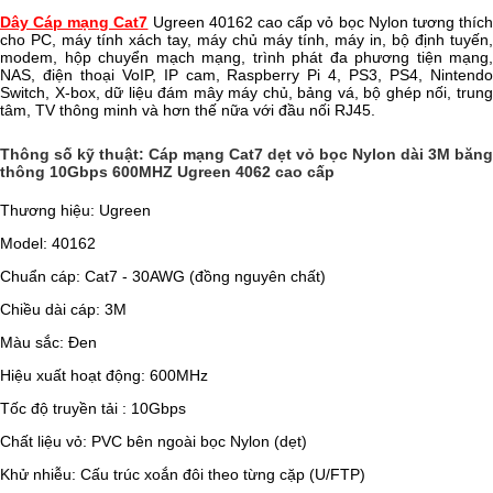
Dây Cáp mạng Cat7
Ugreen 40162 cao cấp vỏ bọc Nylon tương thích
cho PC, máy tính xách tay, máy chủ máy tính, máy in, bộ định tuyến,
modem, hộp chuyển mạch mạng, trình phát đa phương tiện mạng,
NAS, điện thoại VoIP, IP cam, Raspberry Pi 4, PS3, PS4, Nintendo
Switch, X-box, dữ liệu đám mây máy chủ, bảng vá, bộ ghép nối, trung
tâm, TV thông minh và hơn thế nữa với đầu nối RJ45.
Thông số kỹ thuật: Cáp mạng Cat7 dẹt vỏ bọc Nylon dài 3M băng
thông 10Gbps 600MHZ Ugreen 4062 cao cấp
Thương hiệu: Ugreen
Model: 40162
Chuẩn cáp: Cat7 - 30AWG (đồng nguyên chất)
Chiều dài cáp: 3M
Màu sắc: Đen
Hiệu xuất hoạt động: 600MHz
Tốc độ truyền tải : 10Gbps
Chất liệu vỏ: PVC bên ngoài bọc Nylon (dẹt)
Khử nhiễu: Cấu trúc xoắn đôi theo từng cặp (U/FTP)