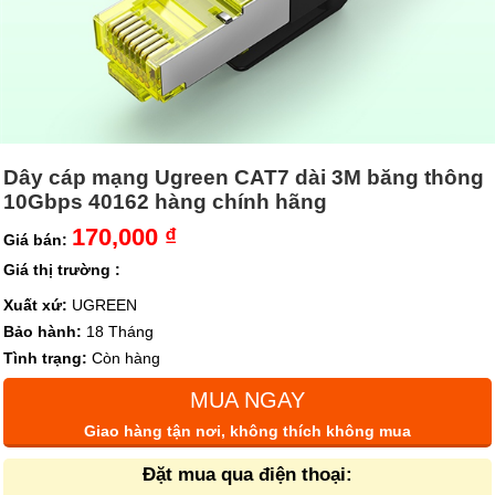
Dây cáp mạng Ugreen CAT7 dài 3M băng thông
10Gbps 40162 hàng chính hãng
170,000 ₫
Giá bán:
Giá thị trường :
Xuất xứ:
UGREEN
Bảo hành:
18 Tháng
Tình trạng:
Còn hàng
MUA NGAY
Giao hàng tận nơi, không thích không mua
Đặt mua qua điện thoại: