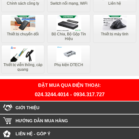
Chính sách công ty
Switch nối mạng, WiFi
Liên hệ
Thiết bị chuyển đổi
Bộ Chia, Bộ Gộp Tín
Thiết bị máy tính
Hiệu
Thiết bị viễn thông, cáp
Phụ kiện DTECH
quang
ĐẶT MUA QUA ĐIỆN THOẠI:
024.3244.4014
-
0934.317.727
GIỚI THIỆU
HƯỚNG DẪN MUA HÀNG
LIÊN HỆ - GÓP Ý