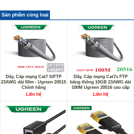
Sản phẩm cùng loại
Dây, Cáp mạng Cat7 S/FTP
Dây, Cáp mạng Cat7s FTP
23AWG dài 50m - Ugreen 20515
băng thông 10GB 23AWG dài
Chính hãng
100M Ugreen 20516 cao cấp
(Màu Xám)
Liên hệ
Liên hệ