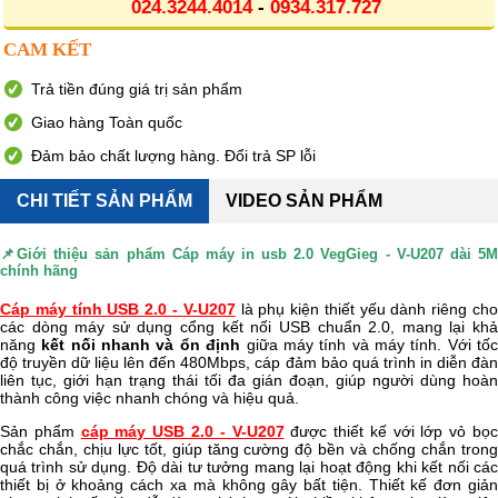
024.3244.4014
-
0934.317.727
CAM KẾT
Trả tiền đúng giá trị sản phẩm
Giao hàng Toàn quốc
Đảm bảo chất lượng hàng. Đổi trả SP lỗi
CHI TIẾT SẢN PHẨM
VIDEO SẢN PHẨM
📌Giới thiệu sản phẩm
Cáp máy in usb 2.0 VegGieg - V-U207 dài 5
chính hãng
Cáp máy tính USB 2.0 - V-U207
là phụ kiện thiết yếu dành riêng ch
các dòng máy sử dụng cổng kết nối USB chuẩn 2.0, mang lại khả
năng
kết nối nhanh và ổn định
giữa máy tính và máy tính. Với tố
độ truyền dữ liệu lên đến 480Mbps, cáp đảm bảo quá trình in diễn đàn
liên tục, giới hạn trạng thái tối đa gián đoạn, giúp người dùng hoàn
thành công việc nhanh chóng và hiệu quả.
Sản phẩm
cáp máy USB 2.0 - V-U207
được thiết kế với lớp vỏ bọ
chắc chắn, chịu lực tốt, giúp tăng cường độ bền và chống chắn trong
quá trình sử dụng. Độ dài tư tưởng mang lại hoạt động khi kết nối các
thiết bị ở khoảng cách xa mà không gây bất tiện. Thiết kế đơn giản