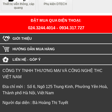
Thiết bị viễn thông, cáp
Phụ kiện DTECH
quang
ĐẶT MUA QUA ĐIỆN THOẠI:
024.3244.4014
-
0934.317.727
GIỚI THIỆU
HƯỚNG DẪN MUA HÀNG
LIÊN HỆ - GÓP Ý
CÔNG TY TNHH THƯƠNG MẠI VÀ CÔNG NGHỆ THC
VIỆT NAM
Địa chỉ mới : Số 6, Ngõ 125 Trung Kinh, Phường Yên Hoà,
Thành phố Hà Nội, Việt Nam
Người đại diện : Bà Hoàng Thị Tuyết