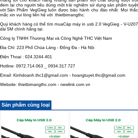
mang tới cho khách hàng những sản phẩm với chất lượng vượt trội
đem lại cho người tiêu dùng một trải nghiệm sử dụng sản phẩm tuyệt
vời.Sản Phẩm
VegGieg
luôn được bảo hành chu đáo nhất. Mọi thắ
mắc xin vui lòng liên hệ với
thietbimangthc.
Quý khách hàng có thể tìm mua
Cáp máy in usb 2.0 VegGieg - V-U20
dài 5M chính hãng tại:
Công ty TNHH Thương Mại và Công Nghệ THC Việt Nam
Địa Chỉ: 223 Phố Chùa Láng - Đống Đa - Hà Nội
Điện Thoại : 024.3244.401
Hotline: 0972.714.063 _ 0934.317.727
Email: Kinhdoanh.thc1@gmail.com - hoangtuyet.thc@gmail.com
Website: thietbimangthc.com - newlink.com.vn
Sản phẩm cùng loại