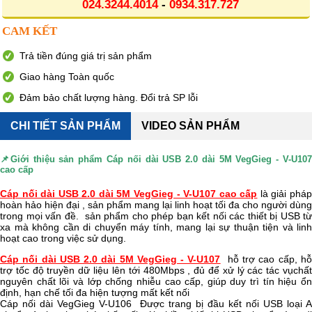
024.3244.4014
-
0934.317.727
CAM KẾT
Trả tiền đúng giá trị sản phẩm
Giao hàng Toàn quốc
Đảm bảo chất lượng hàng. Đổi trả SP lỗi
CHI TIẾT SẢN PHẨM
VIDEO SẢN PHẨM
📌Giới thiệu sản phẩm
Cáp nối dài USB 2.0 dài 5M VegGieg - V-U10
cao cấp
Cáp nối dài USB 2.0 dài 5M VegGieg - V-U107 cao cấp
là giải phá
hoàn hảo hiện đại , sản phẩm mang lại linh hoạt tối đa cho người dùng
trong mọi vấn đề. sản phẩm cho phép bạn kết nối các thiết bị USB từ
xa mà không cần di chuyển máy tính, mang lại sự thuận tiện và linh
hoạt cao trong việc sử dụng.
Cáp nối dài USB 2.0 dài 5M VegGieg - V-U107
hỗ trợ cao cấp, h
trợ tốc độ truyền dữ liệu lên tới 480Mbps , đủ để xử lý các tác vụchất
nguyên chất lõi và lớp chống nhiễu cao cấp, giúp duy trì tín hiệu ổn
định, hạn chế tối đa hiện tượng mất kết nối
Cáp nối dài VegGieg V-U106 Được trang bị đầu kết nối USB loại A