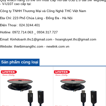
Quý khách hàng có thể tìm mua
Cáp nối dài USB 2.0 dài 5M VegGieg
- V-U107 cao cấp tại:
Công ty TNHH Thương Mại và Công Nghệ THC Việt Nam
Địa Chỉ: 223 Phố Chùa Láng - Đống Đa - Hà Nội
Điện Thoại : 024.3244.401
Hotline: 0972.714.063 _ 0934.317.727
Email: Kinhdoanh.thc1@gmail.com - hoangtuyet.thc@gmail.com
Website: thietbimangthc.com - newlink.com.vn
Sản phẩm cùng loại