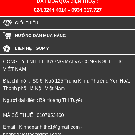
ĐẶT MUA QUA ĐIỆN THOẠI:
024.3244.4014
-
0934.317.727
GIỚI THIỆU
HƯỚNG DẪN MUA HÀNG
LIÊN HỆ - GÓP Ý
CÔNG TY TNHH THƯƠNG MẠI VÀ CÔNG NGHỆ THC
VIỆT NAM
Địa chỉ mới : Số 6, Ngõ 125 Trung Kinh, Phường Yên Hoà,
Thành phố Hà Nội, Việt Nam
Người đại diện : Bà Hoàng Thị Tuyết
MÃ SỐ THUẾ : 0107953460
Email: Kinhdoanh.thc1@gmail.com -
hoangtuyet.thc@gmail.com