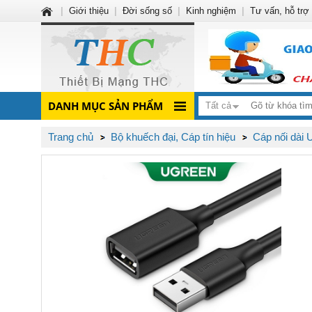
|
Giới thiệu
|
Đời sống số
|
Kinh nghiệm
|
Tư vấn, hỗ trợ
DANH MỤC SẢN PHẨM
Tất cả
Trang chủ
Bộ khuếch đại, Cáp tín hiệu
Cáp nối dài