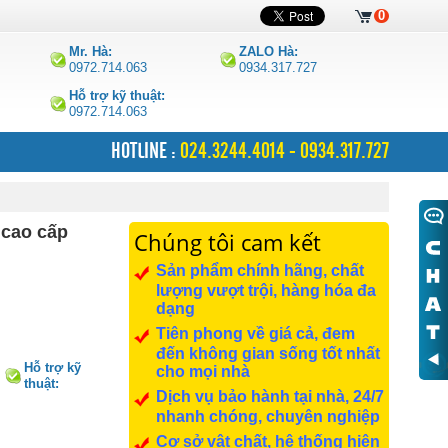
0
Mr. Hà:
ZALO Hà:
0972.714.063
0934.317.727
Hỗ trợ kỹ thuật:
0972.714.063
HOTLINE :
024.3244.4014 - 0934.317.727
 cao cấp
Chúng tôi cam kết
Sản phẩm chính hãng, chất
lượng vượt trội, hàng hóa đa
dạng
Tiên phong về giá cả, đem
đến không gian sống tốt nhất
Hỗ trợ kỹ
cho mọi nhà
thuật:
Dịch vụ bảo hành tại nhà, 24/7
0972.714.063
nhanh chóng, chuyên nghiệp
Cơ sở vật chất, hệ thống hiện