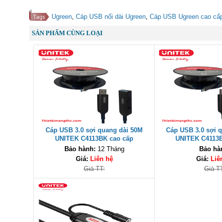
Ugreen
,
Cáp USB nối dài Ugreen
,
Cáp USB Ugreen cao cấ
SẢN PHẨM CÙNG LOẠI
Cáp USB 3.0 sợi quang dài 50M
Cáp USB 3.0 sợi 
UNITEK C4113BK cao cấp
UNITEK C4113B
Bảo hành:
12 Tháng
Bảo hà
Giá:
Liên hệ
Giá:
Liê
Giá TT:
Giá T