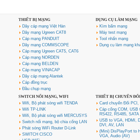
THIẾT BỊ MẠNG
DỤNG CỤ LÀM MẠNG
Dây cáp mạng Việt Hàn
Kìm bấm mạng
Dây mạng Ugreen CAT8
Máy test mạng
Cáp mạng PANDUIT
Tool nhấn mạng
Dây mạng COMMSCOPE
Dụng cụ làm mạng kh
Cáp mạng Ugreen CAT5, CAT6
Cáp mạng NORDEN
Cáp mạng BELDEN
Cáp mạng VINACAP
Dây cáp mạng Alantek
Cáp đồng trục
Đầu chụp mạng
SWITCH NỐI MẠNG, WIFI
THIẾT BỊ CHUYỂN ĐỔ
Wifi, Bộ phát sóng wifi TENDA
Card chuyển Đổi PCI,
Wifi TP-LINK
Cáp cổng COM, USB 
RS422, RS485, SATA
Wifi, Bộ phát sóng wifi MERCUSYS
USB to VGA, HDMI, D
Switch nối mạng, bộ chia cổng LAN
DVI, AV, LAN
Phát sóng WiFi Router D-Link
(Mini) DisPlayPort to
SWITCH CISCO
VGA, Audio (AV)