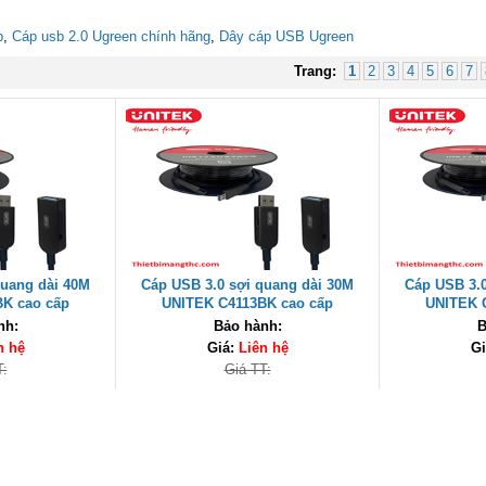
p
,
Cáp usb 2.0 Ugreen chính hãng
,
Dây cáp USB Ugreen
Trang:
1
2
3
4
5
6
7
quang dài 40M
Cáp USB 3.0 sợi quang dài 30M
Cáp USB 3.0
K cao cấp
UNITEK C4113BK cao cấp
UNITEK 
nh:
Bảo hành:
B
n hệ
Giá:
Liên hệ
Gi
T:
Giá TT: