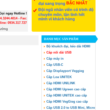
BẬC NHẤT
đại sang trọng
Đội ngũ nhân viên có trình độ
Gọi ngay Hotline !
chuyên môn, tận tình hết
24.3244.4014 - Fax:
mình vì khách hàng
line: 0934.317.727
đường
DANH MỤC SẢN PHẨM
Bộ khuếch đại, kéo dài HDMI
Cáp nối dài USB
Cáp máy in
Cáp USB-C
Cáp Displayport Veggieg
Cáp Loa UNITEK
Cáp HDMI UNILINK
Cáp HDMI Ugreen cao cấp
Cáp HDMI UNITEK cao cấp
Cáp HDMI VegGieg cao cấp
Cáp USB 2.0 to USB Mini, Micro