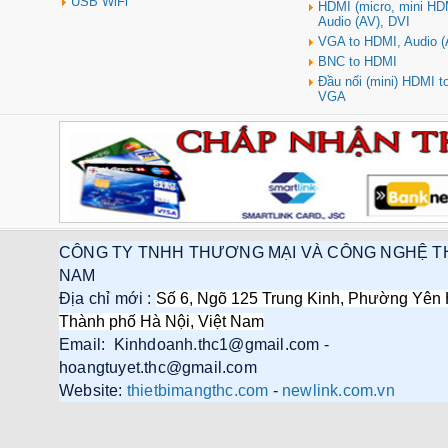
USB WiFi
HDMI (micro, mini HD
Audio (AV), DVI
VGA to HDMI, Audio (
BNC to HDMI
Đầu nối (mini) HDMI 
VGA
CÔNG TY TNHH THƯƠNG MẠI VÀ CÔNG NGHỆ T
NAM
Địa chỉ mới :
Số 6, Ngõ 125 Trung Kinh, Phường Yên 
Thành phố Hà Nội, Việt Nam
Email: Kinhdoanh.thc1@gmail.com -
hoangtuyet.thc@gmail.com
Website:
thietbimangthc.com
-
newlink.com.vn