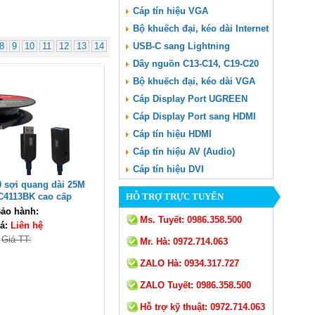
Cáp tín hiệu VGA
Bộ khuếch đại, kéo dài Internet
8
9
10
11
12
13
14
USB-C sang Lightning
Dây nguồn C13-C14, C19-C20
Bộ khuếch đại, kéo dài VGA
Cáp Display Port UGREEN
Cáp Display Port sang HDMI
Cáp tín hiệu HDMI
Cáp tín hiệu AV (Audio)
Cáp tín hiệu DVI
 sợi quang dài 25M
C4113BK cao cấp
HỖ TRỢ TRỰC TUYẾN
ảo hành:
Ms. Tuyết:
0986.358.500
á:
Liên hệ
Giá TT:
Mr. Hà:
0972.714.063
ZALO Hà:
0934.317.727
ZALO Tuyết:
0986.358.500
Hỗ trợ kỹ thuật:
0972.714.063