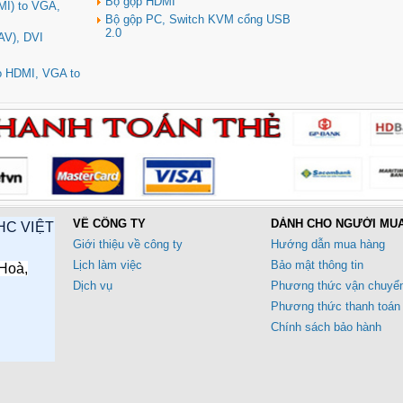
Bộ gộp HDMI
MI) to VGA,
Bộ gộp PC, Switch KVM cổng USB
2.0
AV), DVI
to HDMI, VGA to
VỀ CÔNG TY
DÀNH CHO NGƯỜI MU
HC VIỆT
Giới thiệu về công ty
Hướng dẫn mua hàng
Lịch làm việc
Bảo mật thông tin
Hoà,
Dịch vụ
Phương thức vận chuyể
Phương thức thanh toán
Chính sách bảo hành