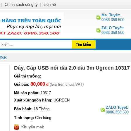
|
Chính sách công ty
|
Liên hệ
Ms. Tuyết:
0986.358.500
ZALO Tuyết:
0986.358.500
 USB
Dây, Cáp USB nối dài 2.0 dài 3m Ugreen 10317
Giá thị trường:
80,000
Giá bán:
đ
(Giá trên chưa VAT)
Mã sản phẩm:
10317
Xuất xứ/nguồn hàng:
UGREEN
ZALO Tuyết:
Bảo hành:
18 Tháng
0986.358.500
Tình trạng:
Còn hàng
Khuyến mại: