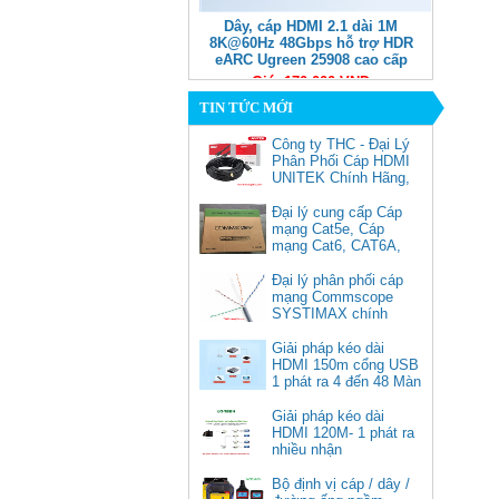
Dây, cáp HDMI 2.1 dài 1M
8K@60Hz 48Gbps hỗ trợ HDR
eARC Ugreen 25908 cao cấp
Giá: 170,000 VNĐ
TIN TỨC MỚI
Công ty THC - Đại Lý
Phân Phối Cáp HDMI
UNITEK Chính Hãng,
Đại lý cung cấp Cáp
mạng Cat5e, Cáp
mạng Cat6, CAT6A,
Cat5e FTP
Commscope
Đại lý phân phối cáp
Cáp chuyển USB Type-C sang
mạng Commscope
Displayport 1.4 độ phân giải
SYSTIMAX chính
8K@60Hz dài 1m Ugreen 25157
hãng tại Việt Nam
cao cấp
Giải pháp kéo dài
HDMI 150m cổng USB
Giá: 350,000 VNĐ
1 phát ra 4 đến 48 Màn
Hình Tivi
Giải pháp kéo dài
HDMI 120M- 1 phát ra
nhiều nhận
Bộ định vị cáp / dây /