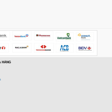
Hub USB Type-C 6 in 1 HDMI
4K@60Hz, Hub USB 3.0, Lan,
PD 100W Ugreen 45000 cao cấp
Giá: 650,000 VNĐ
A HÀNG
n
Cáp điều khiển 2 đôi 22AWG
(Belden Control 22AWG 2pair
cable 305m cuộn) - (8723) cao
cấp
Giá: 6,500,000 VNĐ