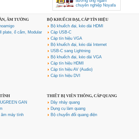
đường ống ngầm
chuyên nghiệp Noyafa
NF-826
SÀN, ÂM TƯỜNG
BỘ KHUẾCH ĐẠI, CÁP TÍN HIỆU
Cáp âm thanh 2x1.5 chống
noamigo
Bộ khuếch đại, kéo dài HDMI
nhiễu chống cháy ALANTEK
301-FRS015-E01P-3SG5 cao cấp
l plate, ổ cắm, Modular
Cáp USB-C
Giá: Liên hệ
Cáp tín hiệu VGA
Bộ khuếch đại, kéo dài Internet
USB-C sang Lightning
Bộ khuếch đại, kéo dài VGA
Cáp tín hiệu HDMI
Cáp tín hiệu AV (Audio)
Cáp tín hiệu DVI
 TÍNH
THIẾT BỊ VIỄN THÔNG, CÁP QUANG
Hub USB Type C Groovy Robot
Uno 6 in 1 ra USB-C, USB-A 3.2,
h UGREEN GAN
Dây nhảy quang
HDMI 4K@60Hz, Sạc PD 100W
ím
Dụng cụ làm quang
Ugreen 35998
u âm máy tính
Bộ chuyển đổi quang điện
Giá: 650,000 VNĐ