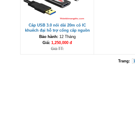
Cáp USB 3.0 nối dài 20m có IC
khuếch đại hỗ trợ cổng cấp nguồn
Unitek Y-3007 cao cấp
Bảo hành:
12 Tháng
Giá:
1,250,000 đ
Giá TT:
Trang: