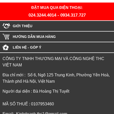
ĐẶT MUA QUA ĐIỆN THOẠI:
024.3244.4014
-
0934.317.727
GIỚI THIỆU
HƯỚNG DẪN MUA HÀNG
LIÊN HỆ - GÓP Ý
CÔNG TY TNHH THƯƠNG MẠI VÀ CÔNG NGHỆ THC
VIỆT NAM
Địa chỉ mới : Số 6, Ngõ 125 Trung Kinh, Phường Yên Hoà,
Thành phố Hà Nội, Việt Nam
Người đại diện : Bà Hoàng Thị Tuyết
MÃ SỐ THUẾ : 0107953460
Email: Kinhdoanh.thc1@gmail.com -