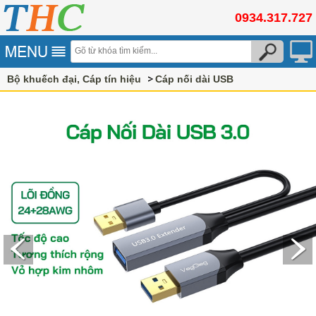
0934.317.727
Bộ khuếch đại, Cáp tín hiệu
Cáp nối dài USB