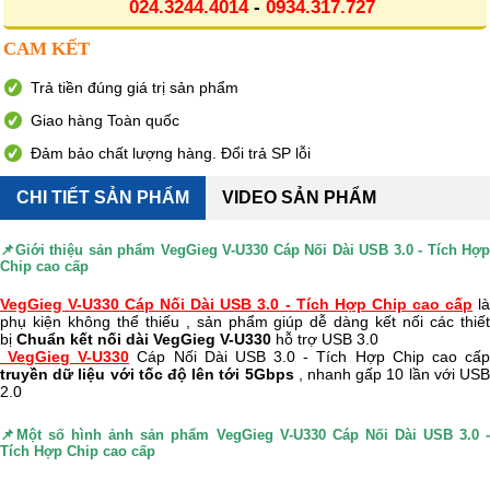
024.3244.4014
-
0934.317.727
CAM KẾT
Trả tiền đúng giá trị sản phẩm
Giao hàng Toàn quốc
Đảm bảo chất lượng hàng. Đổi trả SP lỗi
CHI TIẾT SẢN PHẨM
VIDEO SẢN PHẨM
📌Giới thiệu sản phẩm
VegGieg V-U330 Cáp Nối Dài USB 3.0 - Tích Hợp
Chip cao cấp
VegGieg V-U330 Cáp Nối Dài USB 3.0 - Tích Hợp Chip cao cấp
l
phụ kiện không thể thiếu , sản phẩm giúp dễ dàng kết nối các thiết
bị
Chuẩn kết nối dài VegGieg V-U330
hỗ trợ USB 3.0
VegGieg V-U330
Cáp Nối Dài USB 3.0 - Tích Hợp Chip cao cấ
truyền dữ liệu với tốc độ lên tới 5Gbps
, nhanh gấp 10 lần với US
2.0
📌Một số hình ảnh sản phẩm
VegGieg V-U330 Cáp Nối Dài USB 3.0 -
Tích Hợp Chip cao cấp