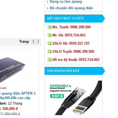
Dụng cụ làm quang
Bộ chuyển đổi quang điện
HỖ TRỢ TRỰC TUYẾN
Ms. Tuyết:
0986.358.500
Mr. Hà:
0972.714.063
Trang:
1
2
ZALO Hà:
0934.317.727
ZALO Tuyết:
0986.358.500
Hỗ trợ kỹ thuật:
0972.714.063
SẢN PHẨM NỔI BẬT
i quang điện APTEK 1
 Ap100-20b cao cấp
ành:
12 Tháng
á:
330,000 đ
TT: 650,000 đ