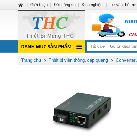
|
Giới thiệu
|
Đời sống số
|
Kinh nghiệm
|
Tư vấn, hỗ trợ
DANH MỤC SẢN PHẨM
Tất cả
Trang chủ
Thiết bị viễn thông, cáp quang
Converte