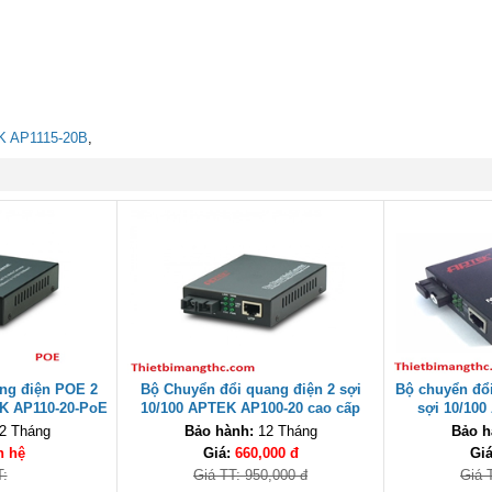
 AP1115-20B
,
ng điện POE 2
Bộ Chuyển đổi quang điện 2 sợi
Bộ chuyển đổ
EK AP110-20-PoE
10/100 APTEK AP100-20 cao cấp
sợi 10/100
ấp
2 Tháng
Bảo hành:
12 Tháng
Bảo h
n hệ
Giá:
660,000 đ
Gi
T:
Giá TT: 950,000 đ
Giá 