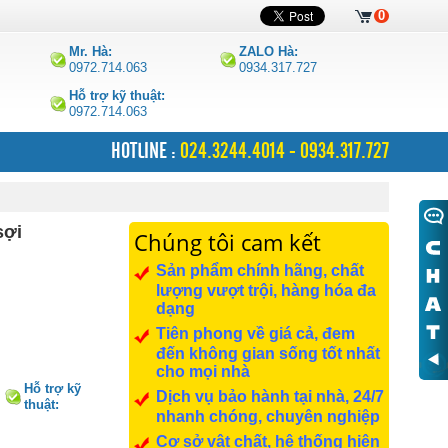
0
Mr. Hà:
ZALO Hà:
0972.714.063
0934.317.727
Hỗ trợ kỹ thuật:
0972.714.063
HOTLINE :
024.3244.4014 - 0934.317.727
sợi
Chúng tôi cam kết
Sản phẩm chính hãng, chất
lượng vượt trội, hàng hóa đa
dạng
Tiên phong về giá cả, đem
đến không gian sống tốt nhất
cho mọi nhà
Hỗ trợ kỹ
Dịch vụ bảo hành tại nhà, 24/7
thuật:
nhanh chóng, chuyên nghiệp
0972.714.063
Cơ sở vật chất, hệ thống hiện