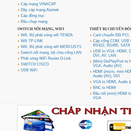
Cáp mạng VINACAP
Dây cáp mạng Alantek
Cáp đồng trục
Đầu chụp mạng
SWITCH NỐI MẠNG, WIFI
THIẾT BỊ CHUYỂN ĐỔ
Wifi, Bộ phát sóng wifi TENDA
Card chuyển Đổi PCI,
Wifi TP-LINK
Cáp cổng COM, USB 
RS422, RS485, SATA
Wifi, Bộ phát sóng wifi MERCUSYS
USB to VGA, HDMI, D
Switch nối mạng, bộ chia cổng LAN
DVI, AV, LAN
Phát sóng WiFi Router D-Link
(Mini) DisPlayPort to
SWITCH CISCO
VGA, Audio (AV)
USB WiFi
HDMI (micro, mini HD
Audio (AV), DVI
VGA to HDMI, Audio (
BNC to HDMI
Đầu nối (mini) HDMI 
VGA