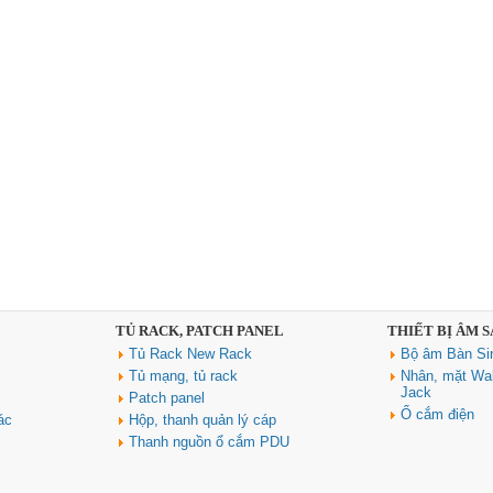
TỦ RACK, PATCH PANEL
THIẾT BỊ ÂM 
Tủ Rack New Rack
Bộ âm Bàn Si
Tủ mạng, tủ rack
Nhân, mặt Wal
Jack
Patch panel
Ổ cắm điện
ác
Hộp, thanh quản lý cáp
Thanh nguồn ổ cắm PDU