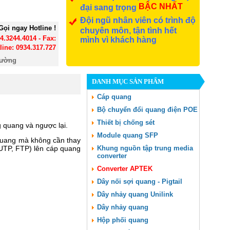
BẬC NHẤT
đại sang trọng
Đội ngũ nhân viên có trình độ
Gọi ngay Hotline !
chuyên môn, tận tình hết
24.3244.4014 - Fax:
mình vì khách hàng
line: 0934.317.727
đường
DANH MỤC SẢN PHẨM
Cáp quang
Bộ chuyển đổi quang điện POE
Thiết bị chống sét
g quang và ngược lại.
Module quang SFP
 quang mà không cần thay
UTP, FTP) lên cáp quang
Khung nguồn tập trung media
converter
Converter APTEK
Dây nối sợi quang - Pigtail
Dây nhảy quang Unilink
Dây nhảy quang
Hộp phối quang