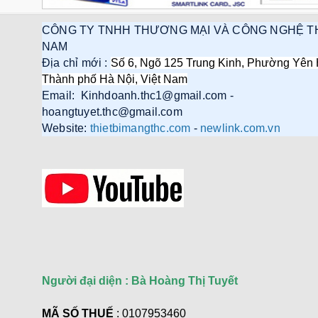
CÔNG TY TNHH THƯƠNG MẠI VÀ CÔNG NGHỆ T
NAM
Địa chỉ mới :
Số 6, Ngõ 125 Trung Kinh, Phường Yên 
Thành phố Hà Nội, Việt Nam
Email: Kinhdoanh.thc1@gmail.com -
hoangtuyet.thc@gmail.com
Website:
thietbimangthc.com
-
newlink.com.vn
Người đại diện : Bà Hoàng Thị Tuyết
MÃ SỐ THUẾ
: 0107953460