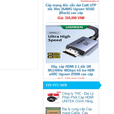
Cáp mạng đúc sẵn dẹt Cat6 UTP
dài 30m 26AWG Ugreen 50182
(Black) cao cấp
Giá: 310,000 VNĐ
Dây, cáp HDMI 2.1 dài 1M
8K@60Hz 48Gbps hỗ trợ HDR
eARC Ugreen 25908 cao cấp
Giá: 170,000 VNĐ
TIN TỨC MỚI
Công ty THC - Đại Lý
Phân Phối Cáp HDMI
UNITEK Chính Hãng,
Đại lý cung cấp Cáp
mạng Cat5e, Cáp