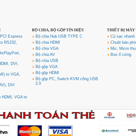
I
BỘ CHIA, BỘ GỘP TÍN HIỆU
THIẾT BỊ MÁY
 PCI Express
Bộ chia Hub USB TYPE C
Củ sạc nhan
to RS232,
Bộ chia HDMI
Chuột bàn ph
Bộ chia VGA
Mic, Micro th
isPlayPort,
Bộ chia AV
Box ổ cứng
Bộ chia USB
 HDMI, DVI,
Bộ gộp VGA
Bộ gộp HDMI
MI) to VGA,
Bộ gộp PC, Switch KVM cổng USB
2.0
AV), DVI
to HDMI, VGA to