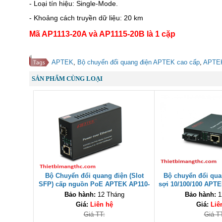
- Loại tín hiệu: Single-Mode.
- Khoảng cách truyền dữ liệu: 20 km
Mã AP1113-20A và AP1115-20B là 1 cặp
APTEK
,
Bộ chuyển đổi quang điện APTEK cao cấp
,
APTEK
SẢN PHẨM CÙNG LOẠI
Bộ Chuyển đổi quang điện (Slot
Bộ chuyển đổi qua
SFP) cấp nguồn PoE APTEK AP110-
sợi 10/100/100 APT
S-PoE cao cấp
cao c
Bảo hành:
12 Tháng
Bảo hành:
1
Giá:
Liên hệ
Giá:
Liê
Giá TT:
Giá T