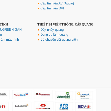
Cáp tín hiệu AV (Audio)
Cáp tín hiệu DVI
 TÍNH
THIẾT BỊ VIỄN THÔNG, CÁP QUANG
Hub USB Type C Groovy Robot
Uno 6 in 1 ra USB-C, USB-A 3.2,
h UGREEN GAN
Dây nhảy quang
HDMI 4K@60Hz, Sạc PD 100W
ím
Dụng cụ làm quang
Ugreen 35998
u âm máy tính
Bộ chuyển đổi quang điện
Giá: 650,000 VNĐ
Hub USB Type-C 6 in 1 HDMI
4K@60Hz, Hub USB 3.0, Lan,
PD 100W Ugreen 45000 cao cấp
Giá: 650,000 VNĐ