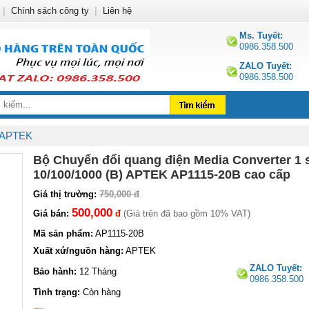
|
Chính sách công ty
|
Liên hệ
Ms. Tuyết:
0986.358.500
ZALO Tuyết:
0986.358.500
r APTEK
Bộ Chuyển đổi quang điện Media Converter 1 
10/100/1000 (B) APTEK AP1115-20B cao cấp
Giá thị trường:
750,000 đ
500,000
Giá bán:
đ
(Giá trên đã bao gồm 10% VAT)
Mã sản phẩm:
AP1115-20B
Xuất xứ/nguồn hàng:
APTEK
ZALO Tuyết:
Bảo hành:
12 Tháng
0986.358.500
Tình trạng:
Còn hàng