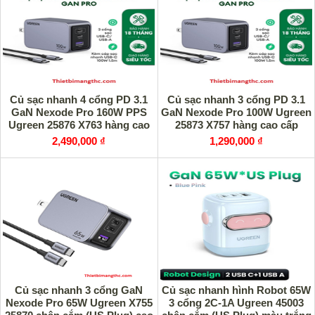
Củ sạc nhanh 4 cổng PD 3.1
Củ sạc nhanh 3 cổng PD 3.1
GaN Nexode Pro 160W PPS
GaN Nexode Pro 100W Ugreen
Ugreen 25876 X763 hàng cao
25873 X757 hàng cao cấp
cấp
2,490,000 ₫
1,290,000 ₫
Củ sạc nhanh 3 cổng GaN
Củ sạc nhanh hình Robot 65W
Nexode Pro 65W Ugreen X755
3 cổng 2C-1A Ugreen 45003