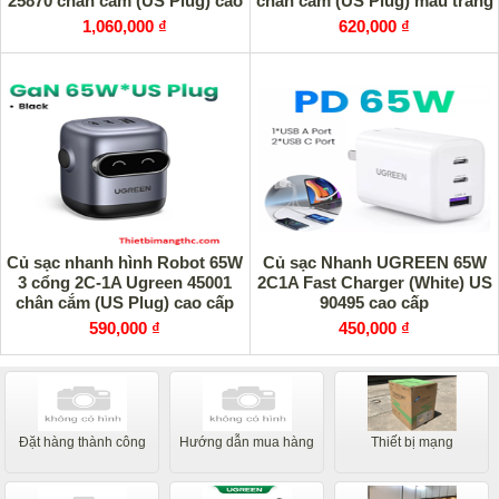
25870 chân cắm (US Plug) cao
chân cắm (US Plug) màu trắng
cấp
xanh cao cấp
1,060,000 ₫
620,000 ₫
Củ sạc nhanh hình Robot 65W
Củ sạc Nhanh UGREEN 65W
3 cổng 2C-1A Ugreen 45001
2C1A Fast Charger (White) US
chân cắm (US Plug) cao cấp
90495 cao cấp
590,000 ₫
450,000 ₫
Đặt hàng thành công
Hướng dẫn mua hàng
Thiết bị mạng