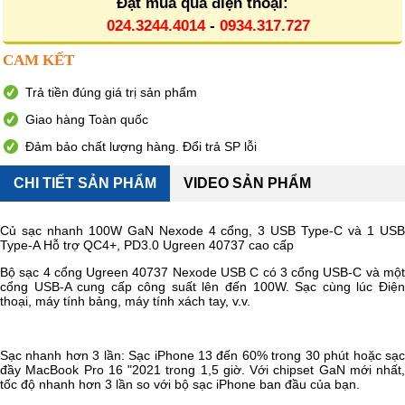
Đặt mua qua điện thoại:
024.3244.4014
-
0934.317.727
CAM KẾT
Trả tiền đúng giá trị sản phẩm
Giao hàng Toàn quốc
Đảm bảo chất lượng hàng. Đổi trả SP lỗi
CHI TIẾT SẢN PHẨM
VIDEO SẢN PHẨM
Củ sạc nhanh 100W GaN Nexode 4 cổng, 3 USB Type-C và 1 USB
Type-A Hỗ trợ QC4+, PD3.0 Ugreen 40737 cao cấp
Bộ sạc 4 cổng Ugreen 40737 Nexode USB C có 3 cổng USB-C và một
cổng USB-A cung cấp công suất lên đến 100W. Sạc cùng lúc Điện
thoại, máy tính bảng, máy tính xách tay, v.v.
Sạc nhanh hơn 3 lần: Sạc iPhone 13 đến 60% trong 30 phút hoặc sạc
đầy MacBook Pro 16 "2021 trong 1,5 giờ. Với chipset GaN mới nhất,
tốc độ nhanh hơn 3 lần so với bộ sạc iPhone ban đầu của bạn.