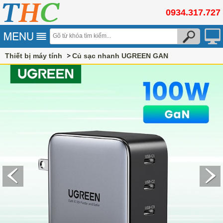
0934.317.727
Thiết bị máy tính
Củ sạc nhanh UGREEN GAN