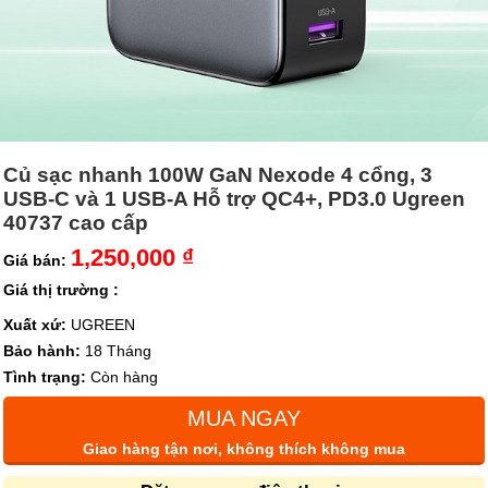
Củ sạc nhanh 100W GaN Nexode 4 cổng, 3
USB-C và 1 USB-A Hỗ trợ QC4+, PD3.0 Ugreen
40737 cao cấp
1,250,000 ₫
Giá bán:
Giá thị trường :
Xuất xứ:
UGREEN
Bảo hành:
18 Tháng
Tình trạng:
Còn hàng
MUA NGAY
Giao hàng tận nơi, không thích không mua