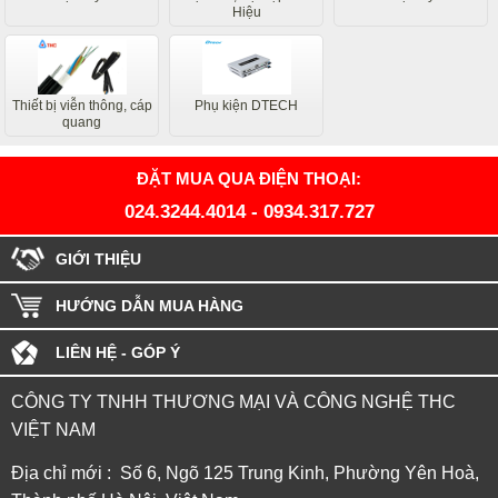
Hiệu
Thiết bị viễn thông, cáp
Phụ kiện DTECH
quang
ĐẶT MUA QUA ĐIỆN THOẠI:
024.3244.4014
-
0934.317.727
GIỚI THIỆU
HƯỚNG DẪN MUA HÀNG
LIÊN HỆ - GÓP Ý
CÔNG TY TNHH THƯƠNG MẠI VÀ CÔNG NGHỆ THC
VIỆT NAM
Địa chỉ mới : Số 6, Ngõ 125 Trung Kinh, Phường Yên Hoà,