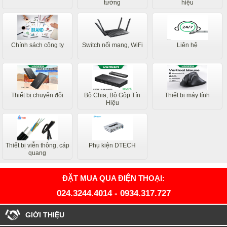
tường
hiệu
Chính sách công ty
Switch nối mạng, WiFi
Liên hệ
Thiết bị chuyển đổi
Bộ Chia, Bộ Gộp Tín
Thiết bị máy tính
Hiệu
Thiết bị viễn thông, cáp
Phụ kiện DTECH
quang
ĐẶT MUA QUA ĐIỆN THOẠI:
024.3244.4014
-
0934.317.727
GIỚI THIỆU