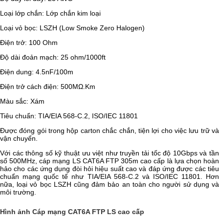
Loại lớp chắn: Lớp chắn kim loại
Loại vỏ bọc: LSZH (Low Smoke Zero Halogen)
Điện trở: 100 Ohm
Độ dài đoản mạch: 25 ohm/1000ft
Điện dung: 4.5nF/100m
Điện trở cách điện: 500MΩ.Km
Màu sắc: Xám
Tiêu chuẩn: TIA/EIA 568-C.2, ISO/IEC 11801
Được đóng gói trong hộp carton chắc chắn, tiện lợi cho việc lưu trữ và
vận chuyển.
Với các thông số kỹ thuật ưu việt như truyền tải tốc độ 10Gbps và tần
số 500MHz, cáp mạng LS CAT6A FTP 305m cao cấp là lựa chọn hoàn
hảo cho các ứng dụng đòi hỏi hiệu suất cao và đáp ứng được các tiêu
chuẩn mạng quốc tế như TIA/EIA 568-C.2 và ISO/IEC 11801. Hơn
nữa, loại vỏ bọc LSZH cũng đảm bảo an toàn cho người sử dụng và
môi trường.
Hình ảnh Cáp mạng CAT6A FTP LS cao cấp