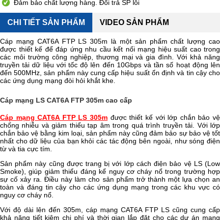
Đảm bảo chất lượng hàng. Đổi trả SP lỗi
CHI TIẾT SẢN PHẨM
VIDEO SẢN PHẨM
Cáp mạng CAT6A FTP LS 305m là một sản phẩm chất lượng cao
được thiết kế để đáp ứng nhu cầu kết nối mạng hiệu suất cao trong
các môi trường công nghiệp, thương mại và gia đình. Với khả năng
truyền tải dữ liệu với tốc độ lên đến 10Gbps và tần số hoạt động lên
đến 500MHz, sản phẩm này cung cấp hiệu suất ổn định và tin cậy cho
các ứng dụng mạng đòi hỏi khắt khe.
Cáp mạng LS CAT6A
FTP 305m
cao cấp
Cáp mạng CAT6A FTP LS 305m
được thiết kế với lớp chắn bảo v
chống nhiễu và giảm thiểu tạp âm trong quá trình truyền tải. Với lớp
chắn bảo vệ bằng kim loại, sản phẩm này cũng đảm bảo sự bảo vệ tốt
nhất cho dữ liệu của bạn khỏi các tác động bên ngoài, như sóng điện
từ và tia cực tím.
Sản phẩm này cũng được trang bị với lớp cách điện bảo vệ LS (Low
Smoke), giúp giảm thiểu đáng kể nguy cơ cháy nổ trong trường hợp
sự cố xảy ra. Điều này làm cho sản phẩm trở thành một lựa chọn an
toàn và đáng tin cậy cho các ứng dụng mạng trong các khu vực có
nguy cơ cháy nổ.
Với độ dài lên đến 305m, cáp mạng CAT6A FTP LS cũng cung cấp
khả năng tiết kiệm chi phí và thời gian lắp đặt cho các dự án mạng