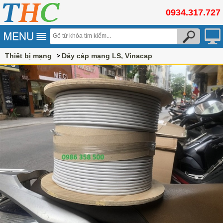
0934.317.727
Thiết bị mạng
Dây cáp mạng LS, Vinacap