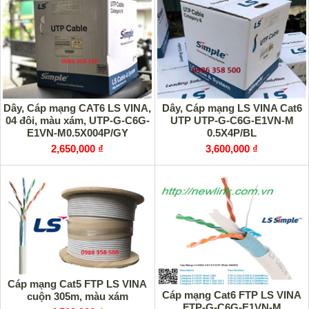
Dây, Cáp mạng CAT6 LS VINA,
Dây, Cáp mạng LS VINA Cat6
04 đôi, màu xám, UTP-G-C6G-
UTP UTP-G-C6G-E1VN-M
E1VN-M0.5X004P/GY
0.5X4P/BL
2,650,000 ₫
3,600,000 ₫
Cáp mạng Cat5 FTP LS VINA
Cáp mạng Cat6 FTP LS VINA
cuộn 305m, màu xám
FTP-G-C6G-E1VN-M