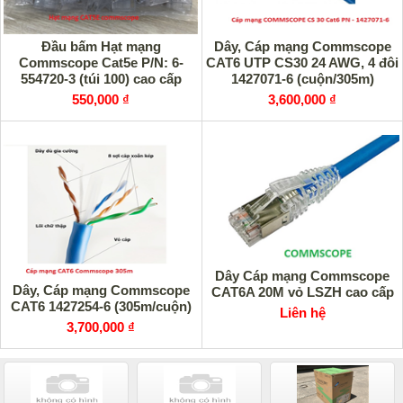
Đầu bấm Hạt mạng
Dây, Cáp mạng Commscope
Commscope Cat5e P/N: 6-
CAT6 UTP CS30 24 AWG, 4 đôi
554720-3 (túi 100) cao cấp
1427071-6 (cuộn/305m)
550,000 ₫
3,600,000 ₫
Dây Cáp mạng Commscope
Dây, Cáp mạng Commscope
CAT6A 20M vỏ LSZH cao cấp
CAT6 1427254-6 (305m/cuộn)
Liên hệ
3,700,000 ₫