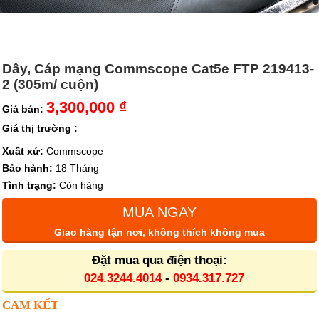
Dây, Cáp mạng Commscope Cat5e FTP 219413-
2 (305m/ cuộn)
3,300,000 ₫
Giá bán:
Giá thị trường :
Xuất xứ:
Commscope
Bảo hành:
18 Tháng
Tình trạng:
Còn hàng
MUA NGAY
Giao hàng tận nơi, không thích không mua
Đặt mua qua điện thoại:
024.3244.4014
-
0934.317.727
CAM KẾT