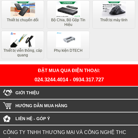
Thiết bị chuyển đổi
Bộ Chia, Bộ Gộp Tín
Thiết bị máy tính
Hiệu
Thiết bị viễn thông, cáp
Phụ kiện DTECH
quang
ĐẶT MUA QUA ĐIỆN THOẠI:
024.3244.4014
-
0934.317.727
GIỚI THIỆU
HƯỚNG DẪN MUA HÀNG
LIÊN HỆ - GÓP Ý
CÔNG TY TNHH THƯƠNG MẠI VÀ CÔNG NGHỆ THC