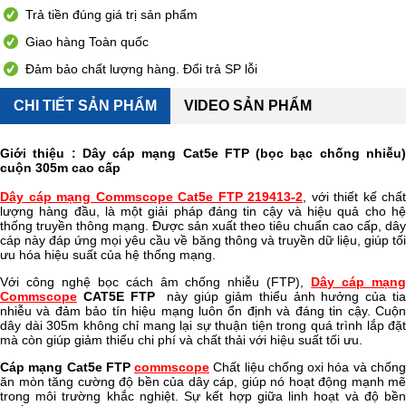
Trả tiền đúng giá trị sản phẩm
Giao hàng Toàn quốc
Đảm bảo chất lượng hàng. Đổi trả SP lỗi
CHI TIẾT SẢN PHẨM
VIDEO SẢN PHẨM
Giới thiệu : Dây cáp mạng Cat5e FTP (bọc bạc chống nhiễu)
cuộn 305m cao cấp
Dây cáp mạng Commscope Cat5e FTP 219413-2
, với thiết kế chất
lượng hàng đầu, là một giải pháp đáng tin cậy và hiệu quả cho hệ
thống truyền thông mạng. Được sản xuất theo tiêu chuẩn cao cấp, dây
cáp này đáp ứng mọi yêu cầu về băng thông và truyền dữ liệu, giúp tối
ưu hóa hiệu suất của hệ thống mạng.
Với công nghệ bọc cách âm chống nhiễu (FTP),
Dây cáp mạn
Commscope
CAT5E FTP
này giúp giảm thiểu ảnh hưởng của ti
nhiễu và đảm bảo tín hiệu mạng luôn ổn định và đáng tin cậy. Cuộn
dây dài 305m không chỉ mang lại sự thuận tiện trong quá trình lắp đặt
mà còn giúp giảm thiểu chi phí và chất thải với hiệu suất tối ưu.
Cáp mạng Cat5e FTP
commscope
Chất liệu chống oxi hóa và chốn
ăn mòn tăng cường độ bền của dây cáp, giúp nó hoạt động mạnh mẽ
trong môi trường khắc nghiệt. Sự kết hợp giữa linh hoạt và độ bền