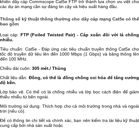
khiến dây cáp Commscope Cat5e FTP trở thành lựa chọn ưu việt cho
các dự án mạng cần sự đáng tin cậy và hiệu suất hàng đầu.
Thông số kỹ thuật thông thường cho dây cáp mạng Cat5e có thể
bao gồm
Loại cáp:
FTP (Foiled Twisted Pair) - Cáp xoắn đôi với lá chống
nhiễu.
Tiêu chuẩn: Cat5e - Đáp ứng các tiêu chuẩn truyền thông Cat5e cho
tốc độ truyền dữ liệu lên đến 1000 Mbps (1 Gbps) và băng thông lên
đến 100 MHz.
Chiều dài cuộn:
305 mét./ Thùng
Chất liệu dẫn:
Đồng, có thể là đồng chống oxi hóa để tăng cườn
độ bền.
Lớp bảo vệ: Có thể có lá chống nhiễu và lớp bọc cách điện để giảm
thiểu nhiễu từ bên ngoài.
Môi trường sử dụng: Thích hợp cho cả môi trường trong nhà và ngoài
trời (nếu có).
Để có thông tin chi tiết và chính xác, bạn nên kiểm tra tài liệu kỹ thuật
cung cấp bởi nhà sản xuất hoặc