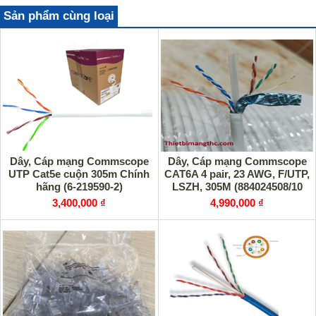
Sản phẩm cùng loại
Dây, Cáp mạng Commscope
Dây, Cáp mạng Commscope
UTP Cat5e cuộn 305m Chính
CAT6A 4 pair, 23 AWG, F/UTP,
hãng (6-219590-2)
LSZH, 305M (884024508/10
CS44Z1)
3,400,000 ₫
4,990,000 ₫