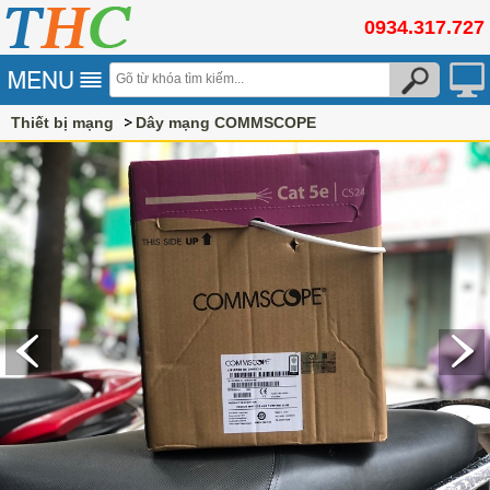
0934.317.727
Thiết bị mạng
Dây mạng COMMSCOPE