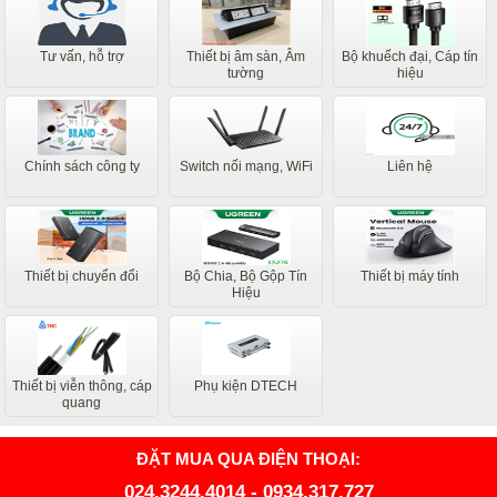
Tư vấn, hỗ trợ
Thiết bị âm sàn, Âm
Bộ khuếch đại, Cáp tín
tường
hiệu
Chính sách công ty
Switch nối mạng, WiFi
Liên hệ
Thiết bị chuyển đổi
Bộ Chia, Bộ Gộp Tín
Thiết bị máy tính
Hiệu
Thiết bị viễn thông, cáp
Phụ kiện DTECH
quang
ĐẶT MUA QUA ĐIỆN THOẠI:
024.3244.4014
-
0934.317.727