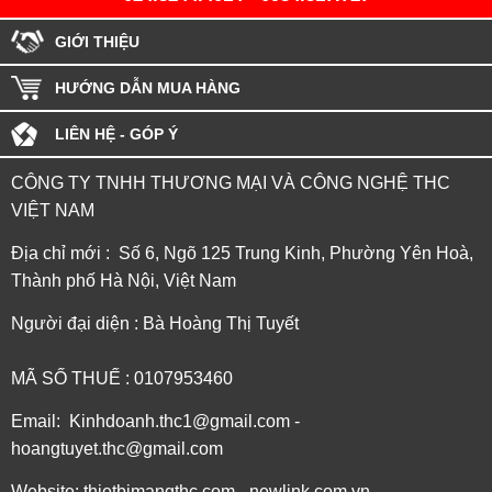
GIỚI THIỆU
HƯỚNG DẪN MUA HÀNG
LIÊN HỆ - GÓP Ý
CÔNG TY TNHH THƯƠNG MẠI VÀ CÔNG NGHỆ THC
VIỆT NAM
Địa chỉ mới : Số 6, Ngõ 125 Trung Kinh, Phường Yên Hoà,
Thành phố Hà Nội, Việt Nam
Người đại diện : Bà Hoàng Thị Tuyết
MÃ SỐ THUẾ : 0107953460
Email: Kinhdoanh.thc1@gmail.com -
hoangtuyet.thc@gmail.com
Website: thietbimangthc.com - newlink.com.vn