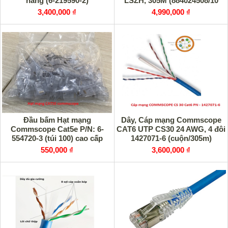
hãng (6-219590-2)
LSZH, 305M (884024508/10
CS44Z1)
3,400,000 ₫
4,990,000 ₫
Đầu bấm Hạt mạng
Dây, Cáp mạng Commscope
Commscope Cat5e P/N: 6-
CAT6 UTP CS30 24 AWG, 4 đôi
554720-3 (túi 100) cao cấp
1427071-6 (cuộn/305m)
550,000 ₫
3,600,000 ₫