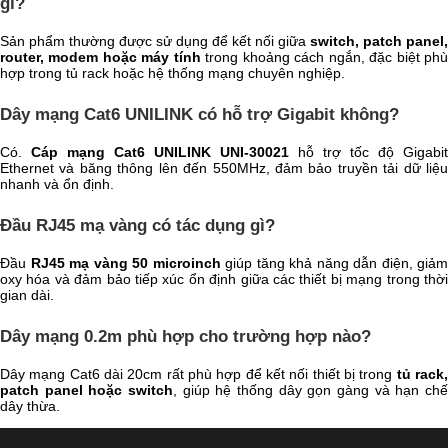
gì?
Sản phẩm thường được sử dụng để kết nối giữa
switch, patch panel,
router, modem hoặc máy tính
trong khoảng cách ngắn, đặc biệt ph
hợp trong tủ rack hoặc hệ thống mạng chuyên nghiệp.
Dây mạng Cat6 UNILINK có hỗ trợ Gigabit không?
Có.
Cáp mạng Cat6 UNILINK UNI-30021
hỗ trợ tốc độ Gigabit
Ethernet và băng thông lên đến 550MHz, đảm bảo truyền tải dữ liệu
nhanh và ổn định.
Đầu RJ45 mạ vàng có tác dụng gì?
Đầu
RJ45 mạ vàng 50 microinch
giúp tăng khả năng dẫn điện, giảm
oxy hóa và đảm bảo tiếp xúc ổn định giữa các thiết bị mạng trong thời
gian dài.
Dây mạng 0.2m phù hợp cho trường hợp nào?
Dây mạng Cat6 dài 20cm rất phù hợp để kết nối thiết bị trong
tủ rack
patch panel hoặc switch
, giúp hệ thống dây gọn gàng và hạn chế
dây thừa.