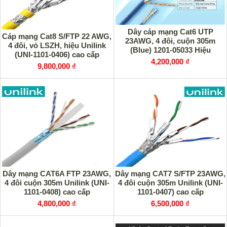
Dây cáp mạng Cat6 UTP
Cáp mạng Cat8 S/FTP 22 AWG,
23AWG, 4 đôi, cuộn 305m
4 đôi, vỏ LSZH, hiệu Unilink
(Blue) 1201-05033 Hiệu
(UNI-1101-0406) cao cấp
UNILINK cao cấp
4,200,000 ₫
9,800,000 ₫
Dây mạng CAT6A FTP 23AWG,
Dây mạng CAT7 S/FTP 23AWG,
4 đôi cuộn 305m Unilink (UNI-
4 đôi cuộn 305m Unilink (UNI-
1101-0408) cao cấp
1101-0407) cao cấp
4,800,000 ₫
6,500,000 ₫