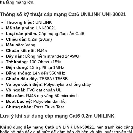
hạ tầng mạng lớn.
Thông số kỹ thuật cáp mạng Cat6 UNILINK UNI-30021
Thương hiệu:
UNILINK
Mã sản phẩm:
UNI-30021
Loại sản phẩm:
Cáp mạng đúc sẵn Cat6
Chiều dài:
0.2m (20cm)
Màu sắc:
Vàng
Chuẩn kết nối:
RJ45
Dây dẫn:
Đồng mềm stranded 24AWG
Trở kháng:
100 Ohms ±15%
Điện dung:
13.5 pf/ft tại 1MHz
Băng thông:
Lên đến 550MHz
Chuẩn đấu dây:
T568A / T568B
Vỏ bọc cách điện:
Polyethylene chống cháy
Vỏ ngoài:
PVC đạt chuẩn UL
Đầu cắm:
RJ45 mạ vàng 50 microinch
Boot bảo vệ:
Polyolefin đàn hồi
Chứng nhận:
Pass Fluke Test
Lưu ý khi sử dụng cáp mạng Cat6 0.2m UNILINK
Khi sử dụng
dây mạng Cat6 UNILINK UNI-30021
, nên tránh kéo căn
hoặc bẻ gập dây quá mức để đảm bảo độ bền và hiệu suất truyền tải.