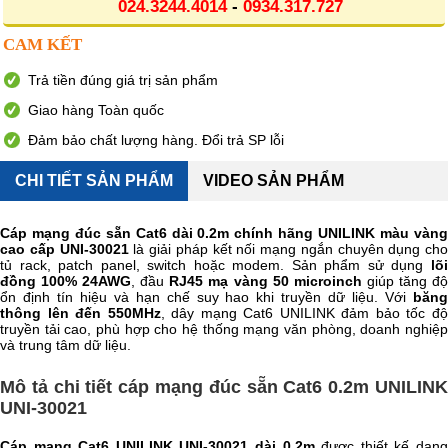
024.3244.4014
-
0934.317.727
CAM KẾT
Trả tiền đúng giá trị sản phẩm
Giao hàng Toàn quốc
Đảm bảo chất lượng hàng. Đổi trả SP lỗi
CHI TIẾT SẢN PHẨM
VIDEO SẢN PHẨM
Cáp mạng đúc sẵn Cat6 dài 0.2m chính hãng UNILINK màu vàng
cao cấp UNI-30021
là giải pháp kết nối mạng ngắn chuyên dụng cho
tủ rack, patch panel, switch hoặc modem. Sản phẩm sử dụng
lõi
đồng 100% 24AWG
, đầu
RJ45 mạ vàng 50 microinch
giúp tăng đ
ổn định tín hiệu và hạn chế suy hao khi truyền dữ liệu. Với
băng
thông lên đến 550MHz
, dây mạng Cat6 UNILINK đảm bảo tốc đ
truyền tải cao, phù hợp cho hệ thống mạng văn phòng, doanh nghiệp
và trung tâm dữ liệu.
Mô tả chi tiết cáp mạng đúc sẵn Cat6 0.2m UNILINK
UNI-30021
Cáp mạng Cat6 UNILINK UNI-30021 dài 0.2m
được thiết kế dạn