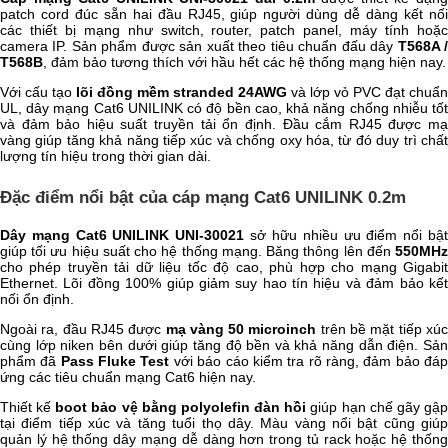
patch cord đúc sẵn hai đầu RJ45, giúp người dùng dễ dàng kết nối
các thiết bị mạng như switch, router, patch panel, máy tính hoặc
camera IP. Sản phẩm được sản xuất theo tiêu chuẩn đấu dây
T568A 
T568B
, đảm bảo tương thích với hầu hết các hệ thống mạng hiện nay.
Với cấu tạo
lõi đồng mềm stranded 24AWG
và lớp vỏ PVC đạt chuẩn
UL, dây mạng Cat6 UNILINK có độ bền cao, khả năng chống nhiễu tốt
và đảm bảo hiệu suất truyền tải ổn định. Đầu cắm RJ45 được mạ
vàng giúp tăng khả năng tiếp xúc và chống oxy hóa, từ đó duy trì chất
lượng tín hiệu trong thời gian dài.
Đặc điểm nổi bật của cáp mạng Cat6 UNILINK 0.2m
Dây mạng Cat6 UNILINK UNI-30021
sở hữu nhiều ưu điểm nổi bậ
giúp tối ưu hiệu suất cho hệ thống mạng. Băng thông lên đến
550MHz
cho phép truyền tải dữ liệu tốc độ cao, phù hợp cho mạng Gigabit
Ethernet. Lõi đồng 100% giúp giảm suy hao tín hiệu và đảm bảo kết
nối ổn định.
Ngoài ra, đầu RJ45 được
mạ vàng 50 microinch
trên bề mặt tiếp xú
cùng lớp niken bên dưới giúp tăng độ bền và khả năng dẫn điện. Sản
phẩm đã
Pass Fluke Test
với báo cáo kiểm tra rõ ràng, đảm bảo đá
ứng các tiêu chuẩn mạng Cat6 hiện nay.
Thiết kế
boot bảo vệ bằng polyolefin đàn hồi
giúp hạn chế gãy gậ
tại điểm tiếp xúc và tăng tuổi thọ dây. Màu vàng nổi bật cũng giúp
quản lý hệ thống dây mạng dễ dàng hơn trong tủ rack hoặc hệ thống