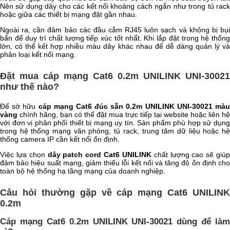
Nên sử dụng dây cho các kết nối khoảng cách ngắn như trong tủ rack
hoặc giữa các thiết bị mạng đặt gần nhau.
Ngoài ra, cần đảm bảo các đầu cắm RJ45 luôn sạch và không bị bụi
bẩn để duy trì chất lượng tiếp xúc tốt nhất. Khi lắp đặt trong hệ thống
lớn, có thể kết hợp nhiều màu dây khác nhau để dễ dàng quản lý và
phân loại kết nối mạng.
Đặt mua cáp mạng Cat6 0.2m UNILINK UNI-30021
như thế nào?
Để sở hữu
cáp mạng Cat6 đúc sẵn 0.2m UNILINK UNI-30021 mà
vàng
chính hãng, bạn có thể đặt mua trực tiếp tại website hoặc liên hệ
với đơn vị phân phối thiết bị mạng uy tín. Sản phẩm phù hợp sử dụng
trong hệ thống mạng văn phòng, tủ rack, trung tâm dữ liệu hoặc hệ
thống camera IP cần kết nối ổn định.
Việc lựa chọn
dây patch cord Cat6 UNILINK
chất lượng cao sẽ giú
đảm bảo hiệu suất mạng, giảm thiểu lỗi kết nối và tăng độ ổn định cho
toàn bộ hệ thống hạ tầng mạng của doanh nghiệp.
Câu hỏi thường gặp về cáp mạng Cat6 UNILINK
0.2m
Cáp mạng Cat6 0.2m UNILINK UNI-30021 dùng để làm