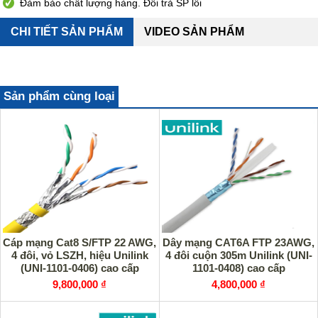
Đảm bảo chất lượng hàng. Đổi trả SP lỗi
CHI TIẾT SẢN PHẨM
VIDEO SẢN PHẨM
Sản phẩm cùng loại
Cáp mạng Cat8 S/FTP 22 AWG,
Dây mạng CAT6A FTP 23AWG,
4 đôi, vỏ LSZH, hiệu Unilink
4 đôi cuộn 305m Unilink (UNI-
(UNI-1101-0406) cao cấp
1101-0408) cao cấp
9,800,000 ₫
4,800,000 ₫