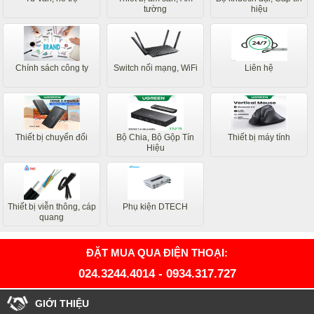
tường
hiệu
Chính sách công ty
Switch nối mạng, WiFi
Liên hệ
Thiết bị chuyển đổi
Bộ Chia, Bộ Gộp Tín
Thiết bị máy tính
Hiệu
Thiết bị viễn thông, cáp
Phụ kiện DTECH
quang
ĐẶT MUA QUA ĐIỆN THOẠI:
024.3244.4014
-
0934.317.727
GIỚI THIỆU