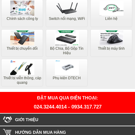
Chính sách công ty
Switch nối mạng, WiFi
Liên hệ
Thiết bị chuyển đổi
Bộ Chia, Bộ Gộp Tín
Thiết bị máy tính
Hiệu
Thiết bị viễn thông, cáp
Phụ kiện DTECH
quang
ĐẶT MUA QUA ĐIỆN THOẠI:
024.3244.4014
-
0934.317.727
GIỚI THIỆU
HƯỚNG DẪN MUA HÀNG