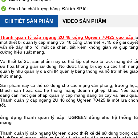
Đảm bảo chất lượng hàng. Đổi trả SP lỗi
CHI TIẾT SẢN PHẨM
VIDEO SẢN PHẨM
Thanh quản lý cáp ngang 2U 48 cổng Ugreen 70425 cao cấp.
là
một thiết bị quản lý cáp mạng với 48 cổng Ethernet RJ45 để giải quyết
vấn đề dây nhợ rối mắt cá chân, tiết kiệm không gian và giúp tăng
cường hiệu suất mạng.
Với thiết kế 2U, sản phẩm này có thể lắp đặt vào tủ rack mạng để tối
ưu hóa không gian sử dụng. Nó được trang bị đầy đủ các tính năng
quản lý như quản lý địa chỉ IP, quản lý băng thông và hỗ trợ nhiều giao
thức mạng.
Sản phẩm này có thể sử dụng cho các mạng văn phòng, trường học,
khách sạn hoặc các hệ thống mạng doanh nghiệp khác. Nếu bạn
đang cần một giải pháp quản lý cáp mạng đáng tin cậy và hiệu quả,
Thanh quản lý cáp ngang 2U 48 cổng Ugreen 70425 là một lựa chọn
tốt.
ứng dụng thanh quản lý cáp UGREEN dùng cho hệ thống tủ
mạng
Thanh quản lý cáp ngang Ugreen được thiết kế để sử dụng trong các