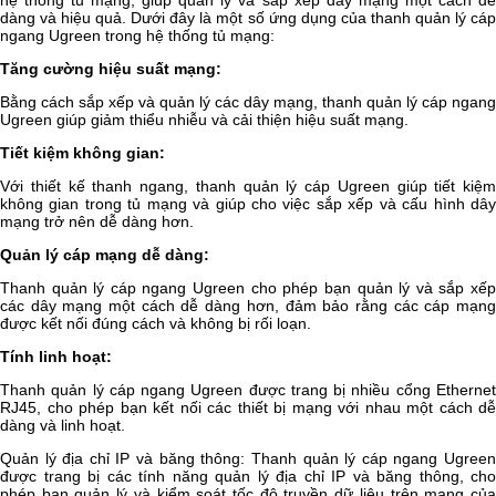
hệ thống tủ mạng, giúp quản lý và sắp xếp dây mạng một cách dễ
dàng và hiệu quả. Dưới đây là một số ứng dụng của thanh quản lý cáp
ngang Ugreen trong hệ thống tủ mạng:
Tăng cường hiệu suất mạng:
Bằng cách sắp xếp và quản lý các dây mạng, thanh quản lý cáp ngang
Ugreen giúp giảm thiểu nhiễu và cải thiện hiệu suất mạng.
Tiết kiệm không gian:
Với thiết kế thanh ngang, thanh quản lý cáp Ugreen giúp tiết kiệm
không gian trong tủ mạng và giúp cho việc sắp xếp và cấu hình dây
mạng trở nên dễ dàng hơn.
Quản lý cáp mạng dễ dàng:
Thanh quản lý cáp ngang Ugreen cho phép bạn quản lý và sắp xếp
các dây mạng một cách dễ dàng hơn, đảm bảo rằng các cáp mạng
được kết nối đúng cách và không bị rối loạn.
Tính linh hoạt:
Thanh quản lý cáp ngang Ugreen được trang bị nhiều cổng Ethernet
RJ45, cho phép bạn kết nối các thiết bị mạng với nhau một cách dễ
dàng và linh hoạt.
Quản lý địa chỉ IP và băng thông: Thanh quản lý cáp ngang Ugreen
được trang bị các tính năng quản lý địa chỉ IP và băng thông, cho
phép bạn quản lý và kiểm soát tốc độ truyền dữ liệu trên mạng của