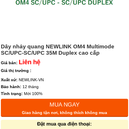
Dây nhảy quang NEWLINK OM4 Multimode
SC/UPC-SC/UPC 35M Duplex cao cấp
Liên hệ
Giá bán:
Giá thị trường :
Xuất xứ:
NEWLINK-VN
Bảo hành:
12 tháng
Tình trạng:
Mới 100%
MUA NGAY
Giao hàng tận nơi, không thích không mua
Đặt mua qua điện thoại: