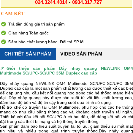
024.3244.4014
-
0934.317.727
CAM KẾT
Trả tiền đúng giá trị sản phẩm
Giao hàng Toàn quốc
Đảm bảo chất lượng hàng. Đổi trả SP lỗi
CHI TIẾT SẢN PHẨM
VIDEO SẢN PHẨM
📌Giới thiệu sản phẩm
Dây nhảy quang NEWLINK OM
Multimode SC/UPC-SC/UPC 35M Duplex cao cấp
Dây nhảy quang NEWLINK OM4 Multimode SC/UPC-SC/UPC 35M
Duplex cao cấp là một sản phẩm chất lượng cao được thiết kế đặc biệt
để đáp ứng nhu cầu kết nối quang học trong các hệ thống mạng hiện
đại. Dây nhảy quang này được sản xuất từ vật liệu chất lượng cao,
đảm bảo độ bền và độ tin cậy trong suốt quá trình sử dụng.
Hỗ trợ chế độ truyền tải OM4 Multimode, phù hợp cho các hệ thống
mạng có nhu cầu băng thông cao và khoảng cách truyền tải ngắn.
Thiết kế với đầu kết nối SC/UPC ở cả hai đầu, dễ dàng kết nối và cài
đặt trong các thiết bị mạng và hệ thống truyền thông.
Sản phẩm đảm bảo hiệu suất truyền tải tối ưu, giảm thiểu sự mất mát
tín hiệu và nhiễu trong quá trình truyền thông.Dây nhảy quang