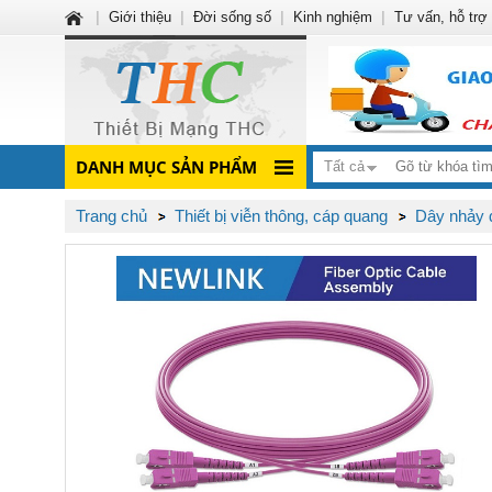
|
Giới thiệu
|
Đời sống số
|
Kinh nghiệm
|
Tư vấn, hỗ trợ
DANH MỤC SẢN PHẨM
Tất cả
Trang chủ
Thiết bị viễn thông, cáp quang
Dây nhảy 