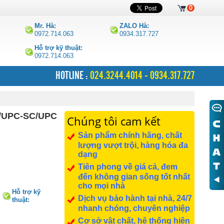
0
Mr. Hà:
ZALO Hà:
0972.714.063
0934.317.727
Hỗ trợ kỹ thuật:
0972.714.063
HOTLINE :
024.3244.4014 - 0934.317.727
C/UPC-SC/UPC
Chúng tôi cam kết
Sản phẩm chính hãng, chất
lượng vượt trội, hàng hóa đa
dạng
Tiên phong về giá cả, đem
đến không gian sống tốt nhất
cho mọi nhà
Hỗ trợ kỹ
Dịch vụ bảo hành tại nhà, 24/7
thuật:
0972.714.063
nhanh chóng, chuyên nghiệp
Cơ sở vật chất, hệ thống hiện