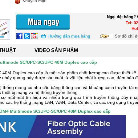
Khuyến mại:
Ngại đặt hàng? 
Tel: 0
Hot
Hướng dẫn mua hàng
Sơ đồ chỉ 
 THUẬT
VIDEO SẢN PHẨM
ltimode SC/UPC-SC/UPC 40M Duplex cao cấp
 Duplex cao cấp là một sản phẩm chất lượng cao được thiết kế đ
 nhảy quang này được sản xuất từ vật liệu chất lượng cao, đảm bảo độ
ệ thống mạng có nhu cầu băng thông cao và khoảng cách truyền tải ng
c thiết bị mạng và hệ thống truyền thông.
u sự mất mát tín hiệu và nhiễu trong quá trình truyền thông.Dây
o các hệ thống mạng LAN, WAN, Data Center, và các ứng dụng truyề
OM4 Multimode SC/UPC-SC/UPC 40M Duplex cao cấp