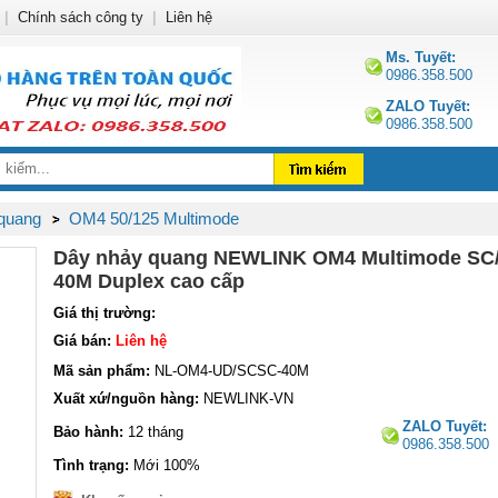
|
Chính sách công ty
|
Liên hệ
Ms. Tuyết:
0986.358.500
ZALO Tuyết:
0986.358.500
quang
OM4 50/125 Multimode
Dây nhảy quang NEWLINK OM4 Multimode S
40M Duplex cao cấp
Giá thị trường:
Giá bán:
Liên hệ
Mã sản phẩm:
NL-OM4-UD/SCSC-40M
Xuất xứ/nguồn hàng:
NEWLINK-VN
ZALO Tuyết:
Bảo hành:
12 tháng
0986.358.500
Tình trạng:
Mới 100%