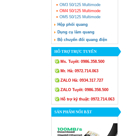
OM3 50/125 Multimode
OM4 50/125 Multimode
OM5 50/125 Multimode
Hộp phối quang
Dụng cụ làm quang
Bộ chuyển đổi quang điện
HỖ TRỢ TRỰC TUYẾN
Ms. Tuyết:
0986.358.500
Mr. Hà:
0972.714.063
ZALO Hà:
0934.317.727
ZALO Tuyết:
0986.358.500
Hỗ trợ kỹ thuật:
0972.714.063
SẢN PHẨM NỔI BẬT