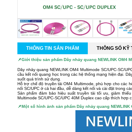
THÔNG TIN SẢN PHẨM
THÔNG SỐ KỸ
📌Giới thiệu sản phẩm
Dây nhảy quang NEWLINK OM4 Mu
Dây nhảy quang NEWLINK OM4 Multimode SC/UPC-SC/UPC 40M
cầu kết nối quang học trong các hệ thống mạng hiện đại. Dây
suốt quá trình sử dụng.
Hỗ trợ chế độ truyền tải OM4 Multimode, phù hợp cho các h
nối SC/UPC ở cả hai đầu, dễ dàng kết nối và cài đặt trong cá
Sản phẩm đảm bảo hiệu suất truyền tải tối ưu, giảm thiể
Multimode SC/UPC-SC/UPC 40M Duplex cao cấp thích hợp ch
📌
Một số hình ảnh sản phẩm
Dây nhảy quang NEWLINK 