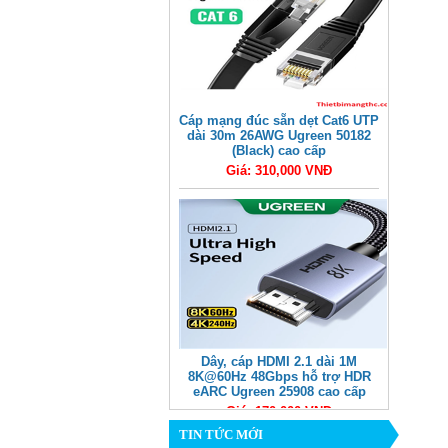
Cáp mạng đúc sẵn dẹt Cat6 UTP
dài 30m 26AWG Ugreen 50182
(Black) cao cấp
Giá: 310,000 VNĐ
Dây, cáp HDMI 2.1 dài 1M
8K@60Hz 48Gbps hỗ trợ HDR
eARC Ugreen 25908 cao cấp
Giá: 170,000 VNĐ
TIN TỨC MỚI