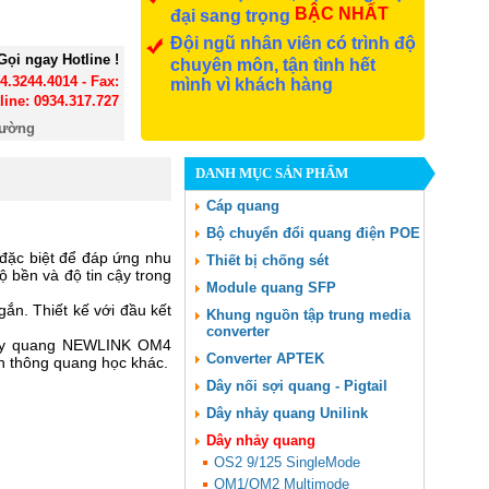
BẬC NHẤT
đại sang trọng
Đội ngũ nhân viên có trình độ
Gọi ngay Hotline !
chuyên môn, tận tình hết
24.3244.4014 - Fax:
mình vì khách hàng
line: 0934.317.727
đường
DANH MỤC SẢN PHẨM
Cáp quang
Bộ chuyển đổi quang điện POE
ặc biệt để đáp ứng nhu
Thiết bị chống sét
 bền và độ tin cậy trong
Module quang SFP
ắn. Thiết kế với đầu kết
Khung nguồn tập trung media
converter
 nhảy quang NEWLINK OM4
Converter APTEK
n thông quang học khác.
Dây nối sợi quang - Pigtail
Dây nhảy quang Unilink
Dây nhảy quang
OS2 9/125 SingleMode
OM1/OM2 Multimode