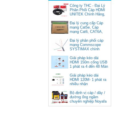
Công ty THC - Đại Lý
Phân Phối Cáp HDMI
UNITEK Chính Hãng,
Đại lý cung cấp Cáp
mạng Cat5e, Cáp
mạng Cat6, CAT6A,
Cat5e FTP
Commscope
Đại lý phân phối cáp
Cáp chuyển USB Type-C sang
mạng Commscope
Displayport 1.4 độ phân giải
SYSTIMAX chính
8K@60Hz dài 1m Ugreen 25157
hãng tại Việt Nam
cao cấp
Giải pháp kéo dài
HDMI 150m cổng USB
Giá: 350,000 VNĐ
1 phát ra 4 đến 48 Màn
Hình Tivi
Giải pháp kéo dài
HDMI 120M- 1 phát ra
nhiều nhận
Bộ định vị cáp / dây /
đường ống ngầm
chuyên nghiệp Noyafa
NF-826
Cáp âm thanh 2x1.5 chống
nhiễu chống cháy ALANTEK
301-FRS015-E01P-3SG5 cao cấp