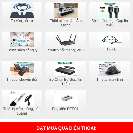
Tư vấn, hỗ trợ
Thiết bị âm sàn, Âm
Bộ khuếch đại, Cáp tín
tường
hiệu
Chính sách công ty
Switch nối mạng, WiFi
Liên hệ
Thiết bị chuyển đổi
Bộ Chia, Bộ Gộp Tín
Thiết bị máy tính
Hiệu
Thiết bị viễn thông, cáp
Phụ kiện DTECH
quang
ĐẶT MUA QUA ĐIỆN THOẠI: