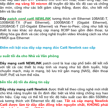
tiếp điểm
mạ vàng 50 micron
để truyền dữ liệu tốc độ cao và chống
ăn mòn, cũng như các bốt giảm căng thẳng, được đúc, cho kết nối
bền và lâu dài
Dây
patch cord cat6 NEWLINK
tương thích với Ethernet 10BASE-T
100BASE-TX (Fast Ethernet), 1000BASE-T (Gigabit Ethernet),
10GBASE-T (10-Gigabit Ethernet) và Peer-to-Peer, cũng như bất kỳ
thiết bị nào khác sử dụng cáp mạng 8C8P bao gồm điện thoại, tự
động hóa gia đình và các công nghệ truyền video khoảng cách xa như
HMDI qua Ethernet
Điểm nổi bật của dây cáp mạng đúc Cat6 Newlink cao cấp
u suất tối đa cho Nhà và Văn phòng
Dây mạng cat6 NEWLINK
patch cord là loại cáp phổ biến để kết nố
với tất cả các thiết bị máy tính và mạng như bộ định tuyến, hộp
chuyển mạch, máy in mạng, bộ lưu trữ gắn mạng (NAS), điện thoại
VoIP, PoE và hơn thế nữa.
bền tốc độ tối đa đáng tin cậy
Dây nhảy mạng cat6 Newlink
được thiết kế theo công nghệ mới nhấ
cho khả năng truyền tải ổn định đặc biệt và khả năng chống suy hao
tín hiệu. Cáp này có thể hỗ trợ tốc độ hiệu suất cao lên đến 550Mhz
và tương thích với Ethernet tốc độ cao.
Tất cả cáp mạng Newlin
Cat6 được làm từ dây dẫn đồng trần nguyên chất, KHÔNG phải