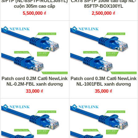
S/FTP (NL-8SFTP-ROLL305YL)
CAT8 S/FTP 100M cao cấp NL-
cuộn 305m cao cấp
8SFTP-BOX100YL
5,500,000 ₫
2,500,000 ₫
Patch cord 0.2M Cat6 NewLink
Patch cord 0.3M Cat6 NewLink
NL-0.2M-FBL xanh dương
NL-1001FBL xanh dương
33,000 ₫
35,000 ₫