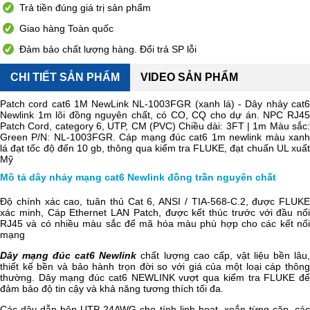
Trả tiền đúng giá trị sản phẩm
Giao hàng Toàn quốc
Đảm bảo chất lượng hàng. Đổi trả SP lỗi
CHI TIẾT SẢN PHẨM
VIDEO SẢN PHẨM
Patch cord cat6 1M NewLink NL-1003FGR (xanh lá) - Dây nhảy cat6
Newlink 1m lõi đồng nguyên chất, có CO, CQ cho dự án. NPC RJ45
Patch Cord, category 6, UTP, CM (PVC) Chiều dài: 3FT | 1m Màu sắc:
Green P/N: NL-1003FGR
. Cáp mạng đúc cat6 1m newlink màu xan
lá đạt tốc độ đến 10 gb, thông qua kiểm tra FLUKE, đạt chuẩn UL xuất
Mỹ
Mô tả dây nhảy mạng cat6 Newlink đồng trần nguyên chất
Độ chính xác cao, tuân thủ Cat 6, ANSI / TIA-568-C.2, được FLUKE
xác minh, Cáp Ethernet LAN Patch, được kết thúc trước với đầu nối
RJ45 và có nhiều màu sắc để mã hóa màu phù hợp cho các kết nối
mạng
Dây mạng đúc cat6 Newlink
chất lượng cao cấp, vật liệu bền lâu
thiết kế bền và bảo hành trọn đời so với giá của một loại cáp thông
thường. Dây mạng đúc cat6 NEWLINK vượt qua kiểm tra FLUKE để
đảm bảo độ tin cậy và khả năng tương thích tối đa.
Các dây dẫn bện UTP 24AWG cho tính linh hoạt, xoắn từng cặp, các