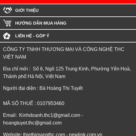
GIỚI THIỆU
HƯỚNG DẪN MUA HÀNG
LIÊN HỆ - GÓP Ý
CÔNG TY TNHH THƯƠNG MẠI VÀ CÔNG NGHỆ THC
VIỆT NAM
Địa chỉ mới : Số 6, Ngõ 125 Trung Kinh, Phường Yên Hoà,
Thành phố Hà Nội, Việt Nam
Người đại diện : Bà Hoàng Thị Tuyết
MÃ SỐ THUẾ : 0107953460
Email: Kinhdoanh.thc1@gmail.com -
hoangtuyet.thc@gmail.com
Website: thietbimangthc.com - newlink.com.vn