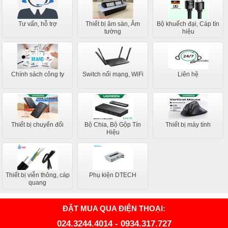
Tư vấn, hỗ trợ
Thiết bị âm sàn, Âm
Bộ khuếch đại, Cáp tín
tường
hiệu
Chính sách công ty
Switch nối mạng, WiFi
Liên hệ
Thiết bị chuyển đổi
Bộ Chia, Bộ Gộp Tín
Thiết bị máy tính
Hiệu
Thiết bị viễn thông, cáp
Phụ kiện DTECH
quang
ĐẶT MUA QUA ĐIỆN THOẠI:
024.3244.4014
-
0934.317.727