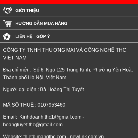
GIỚI THIỆU
HƯỚNG DẪN MUA HÀNG
LIÊN HỆ - GÓP Ý
CÔNG TY TNHH THƯƠNG MẠI VÀ CÔNG NGHỆ THC
VIỆT NAM
Địa chỉ mới : Số 6, Ngõ 125 Trung Kinh, Phường Yên Hoà,
Thành phố Hà Nội, Việt Nam
Người đại diện : Bà Hoàng Thị Tuyết
MÃ SỐ THUẾ : 0107953460
Email: Kinhdoanh.thc1@gmail.com -
hoangtuyet.thc@gmail.com
Website: thietbimangthc.com - newlink.com.vn