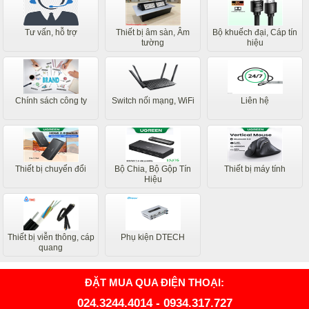
Tư vấn, hỗ trợ
Thiết bị âm sàn, Âm
Bộ khuếch đại, Cáp tín
tường
hiệu
Chính sách công ty
Switch nối mạng, WiFi
Liên hệ
Thiết bị chuyển đổi
Bộ Chia, Bộ Gộp Tín
Thiết bị máy tính
Hiệu
Thiết bị viễn thông, cáp
Phụ kiện DTECH
quang
ĐẶT MUA QUA ĐIỆN THOẠI:
024.3244.4014
-
0934.317.727