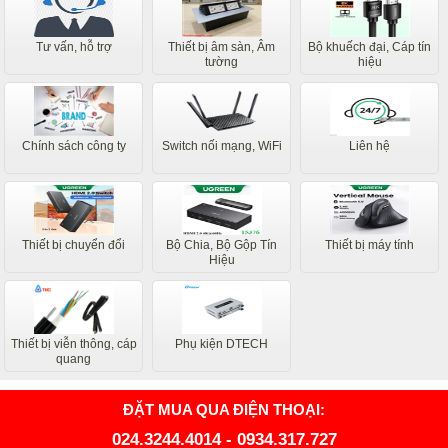
Tư vấn, hỗ trợ
Thiết bị âm sàn, Âm
Bộ khuếch đại, Cáp tín
tường
hiệu
Chính sách công ty
Switch nối mạng, WiFi
Liên hệ
Thiết bị chuyển đổi
Bộ Chia, Bộ Gộp Tín
Thiết bị máy tính
Hiệu
Thiết bị viễn thông, cáp
Phụ kiện DTECH
quang
ĐẶT MUA QUA ĐIỆN THOẠI:
024.3244.4014
-
0934.317.727