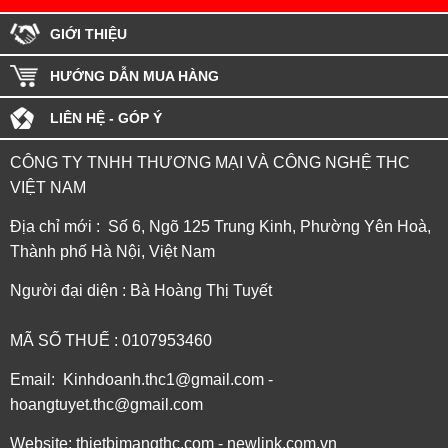
GIỚI THIỆU
HƯỚNG DẪN MUA HÀNG
LIÊN HỆ - GÓP Ý
CÔNG TY TNHH THƯƠNG MẠI VÀ CÔNG NGHỆ THC
VIỆT NAM
Địa chỉ mới : Số 6, Ngõ 125 Trung Kinh, Phường Yên Hoà,
Thành phố Hà Nội, Việt Nam
Người đại diện : Bà Hoàng Thị Tuyết
MÃ SỐ THUẾ : 0107953460
Email: Kinhdoanh.thc1@gmail.com -
hoangtuyet.thc@gmail.com
Website: thietbimangthc.com - newlink.com.vn