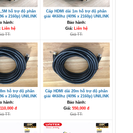
1,5M hỗ trợ độ phân
Cáp HDMI dài 1m hỗ trợ độ phân
096 x 2160p) UNILINK
giải 4K60hz (4096 x 2160p) UNILINK
ao cấp
cao cấp
o hành:
Bảo hành:
:
Liên hệ
Giá:
Liên hệ
iá TT:
Giá TT:
 8m hỗ trợ độ phân
Cáp HDMI dài 20m hỗ trợ độ phân
096 x 2160p) UNILINK
giải 4K60hz (4096 x 2160p) UNILINK
ao cấp
cao cấp
o hành:
Bảo hành:
110,000 đ
Giá:
550,000 đ
iá TT:
Giá TT: