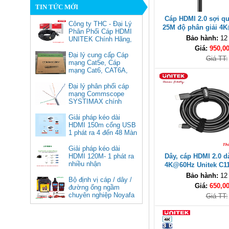
TIN TỨC MỚI
Cáp HDMI 2.0 sợi q
Công ty THC - Đại Lý
25M độ phân giải 4
Phân Phối Cáp HDMI
C11072BK-25M 
Bảo hành:
12
UNITEK Chính Hãng,
Giá:
950,0
Đại lý cung cấp Cáp
Giá TT:
mạng Cat5e, Cáp
mạng Cat6, CAT6A,
Cat5e FTP
Commscope
Đại lý phân phối cáp
Cáp chuyển USB Type-C sang
mạng Commscope
Displayport 1.4 độ phân giải
SYSTIMAX chính
8K@60Hz dài 1m Ugreen 25157
hãng tại Việt Nam
cao cấp
Giải pháp kéo dài
HDMI 150m cổng USB
Giá: 350,000 VNĐ
1 phát ra 4 đến 48 Màn
Hình Tivi
Giải pháp kéo dài
HDMI 120M- 1 phát ra
Dây, cáp HDMI 2.0 d
nhiều nhận
4K@60Hz Unitek C1
hàng cao 
Bảo hành:
12
Bộ định vị cáp / dây /
Giá:
650,0
đường ống ngầm
chuyên nghiệp Noyafa
Giá TT:
NF-826
Cáp âm thanh 2x1.5 chống