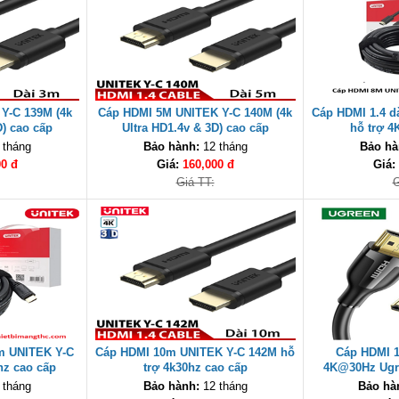
Y-C 139M (4k
Cáp HDMI 5M UNITEK Y-C 140M (4k
Cáp HDMI 1.4 d
D) cao cấp
Ultra HD1.4v & 3D) cao cấp
hỗ trợ 4
 tháng
Bảo hành:
12 tháng
Bảo hà
00 đ
Giá:
160,000 đ
Giá:
Giá TT:
G
5m UNITEK Y-C
Cáp HDMI 10m UNITEK Y-C 142M hỗ
Cáp HDMI 1
hz cao cấp
trợ 4k30hz cao cấp
4K@30Hz Ugre
 tháng
Bảo hành:
12 tháng
Bảo hà