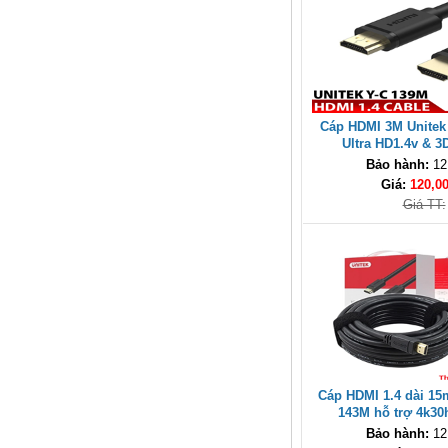
nhiễu chống cháy ALANTEK
301-FRS015-E01P-3SG5 cao cấp
Giá: Liên hệ
Cáp HDMI 3M Unitek 
Ultra HD1.4v & 3
Bảo hành:
12
Giá:
120,0
Giá TT:
Hub USB Type C Groovy Robot
Uno 6 in 1 ra USB-C, USB-A 3.2,
HDMI 4K@60Hz, Sạc PD 100W
Ugreen 35998
Giá: 650,000 VNĐ
Cáp HDMI 1.4 dài 1
143M hỗ trợ 4k30
Bảo hành:
12