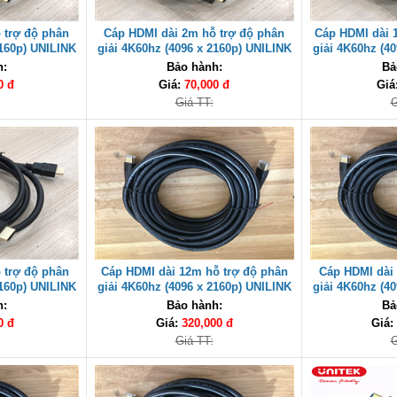
 trợ độ phân
Cáp HDMI dài 2m hỗ trợ độ phân
Cáp HDMI dài 
2160p) UNILINK
giải 4K60hz (4096 x 2160p) UNILINK
giải 4K60hz (4
cao cấp
c
h:
Bảo hành:
Bả
0 đ
Giá:
70,000 đ
Giá
Giá TT:
G
 trợ độ phân
Cáp HDMI dài 12m hỗ trợ độ phân
Cáp HDMI dài
2160p) UNILINK
giải 4K60hz (4096 x 2160p) UNILINK
giải 4K60hz (4
cao cấp
c
h:
Bảo hành:
Bả
0 đ
Giá:
320,000 đ
Giá:
Giá TT:
G