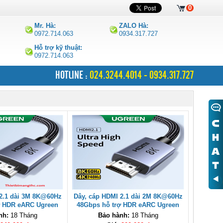
0
Mr. Hà:
ZALO Hà:
0972.714.063
0934.317.727
Hỗ trợ kỹ thuật:
0972.714.063
HOTLINE :
024.3244.4014 - 0934.317.727
 2.1 dài 3M 8K@60Hz
Dây, cáp HDMI 2.1 dài 2M 8K@60Hz
ợ HDR eARC Ugreen
48Gbps hỗ trợ HDR eARC Ugreen
1 cao cấp
25910 cao cấp
nh:
18 Tháng
Bảo hành:
18 Tháng