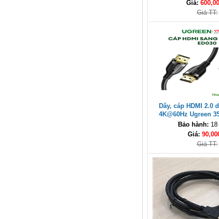
Giá:
600,0
Giá TT:
Hub USB Type-C 6 in 1 HDMI
4K@60Hz, Hub USB 3.0, Lan,
PD 100W Ugreen 45000 cao cấp
Giá: 650,000 VNĐ
Dây, cáp HDMI 2.0 d
4K@60Hz Ugreen 35
Bảo hành:
18
Giá:
90,00
Cáp điều khiển 2 đôi 22AWG
(Belden Control 22AWG 2pair
Giá TT:
cable 305m cuộn) - (8723) cao
cấp
Giá: 6,500,000 VNĐ