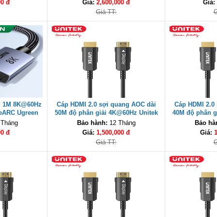
00 đ
Giá:
2,600,000 đ
Giá:
Giá TT:
G
ài 1M 8K@60Hz
Cáp HDMI 2.0 sợi quang AOC dài
Cáp HDMI 2.0
 eARC Ugreen
50M độ phân giải 4K@60Hz Unitek
40M độ phân g
cấp
C11072BK-50M cao cấp
C11072BK
 Tháng
Bảo hành:
12 Tháng
Bảo hà
00 đ
Giá:
1,500,000 đ
Giá:
Giá TT:
G