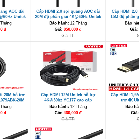
uang AOC dài
Cáp HDMI 2.0 sợi quang AOC dài
Cáp HDMI 2.0
K@60Hz Unitek
20M độ phân giải 4K@60Hz Unitek
15M độ phân g
cao cấp
C11072BK-20M cao cấp
C11072BK
 Tháng
Bảo hành:
12 Tháng
Bảo hà
00 đ
Giá:
850,000 đ
Giá:
Giá TT:
G
ài 20M hỗ trợ
Cáp HDMI 12M Unitek hỗ trợ
Cáp HDMI 1,5M
1079ABK-20M
4K@30hz YC177 cao cấp
trợ 4K Ul
cấp
 Tháng
Bảo hành:
12 Tháng
Bảo hà
00 đ
Giá:
460,000 đ
Giá
Giá TT:
G