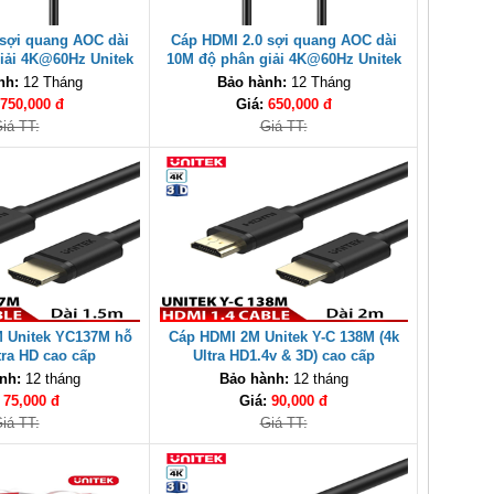
 sợi quang AOC dài
Cáp HDMI 2.0 sợi quang AOC dài
iải 4K@60Hz Unitek
10M độ phân giải 4K@60Hz Unitek
-15M cao cấp
C11072BK-10M cao cấp
nh:
12 Tháng
Bảo hành:
12 Tháng
750,000 đ
Giá:
650,000 đ
iá TT:
Giá TT:
 Unitek YC137M hỗ
Cáp HDMI 2M Unitek Y-C 138M (4k
tra HD cao cấp
Ultra HD1.4v & 3D) cao cấp
nh:
12 tháng
Bảo hành:
12 tháng
:
75,000 đ
Giá:
90,000 đ
iá TT:
Giá TT: