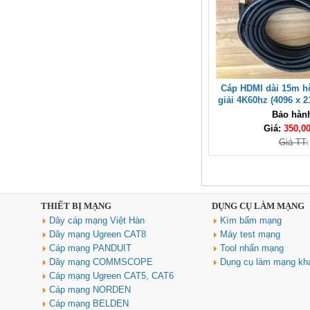
Cáp HDMI 2.1 Sợi quang AOC
Cáp HDMI dài 15m hỗ
40m Ugreen HD183 55509 hỗ trợ
giải 4K60hz (4096 x 
8K@60Hz, 4K@240Hz, 48Gbps
cao cấp
Bảo hàn
cao cấp
Giá:
350,0
Giá: 2,350,000 VNĐ
Giá TT:
THIẾT BỊ MẠNG
DỤNG CỤ LÀM MẠNG
Dây cáp mạng Việt Hàn
Kìm bấm mạng
Dây mạng Ugreen CAT8
Máy test mạng
Cáp mạng PANDUIT
Tool nhấn mạng
Dây mạng COMMSCOPE
Dụng cụ làm mạng kh
Cáp mạng Ugreen CAT5, CAT6
Cáp mạng NORDEN
Cáp mạng BELDEN