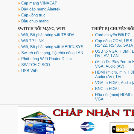
Cáp mạng VINACAP
Dây cáp mạng Alantek
Cáp đồng trục
Đầu chụp mạng
SWITCH NỐI MẠNG, WIFI
THIẾT BỊ CHUYỂN ĐỔ
Wifi, Bộ phát sóng wifi TENDA
Card chuyển Đổi PCI,
Wifi TP-LINK
Cáp cổng COM, USB 
RS422, RS485, SATA
Wifi, Bộ phát sóng wifi MERCUSYS
USB to VGA, HDMI, D
Switch nối mạng, bộ chia cổng LAN
DVI, AV, LAN
Phát sóng WiFi Router D-Link
(Mini) DisPlayPort to
SWITCH CISCO
VGA, Audio (AV)
USB WiFi
HDMI (micro, mini HD
Audio (AV), DVI
VGA to HDMI, Audio (
BNC to HDMI
Đầu nối (mini) HDMI 
VGA