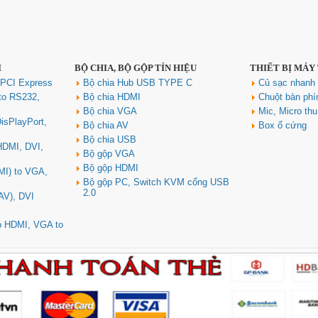
I
BỘ CHIA, BỘ GỘP TÍN HIỆU
THIẾT BỊ MÁY
 PCI Express
Bộ chia Hub USB TYPE C
Củ sạc nhan
to RS232,
Bộ chia HDMI
Chuột bàn ph
Bộ chia VGA
Mic, Micro th
isPlayPort,
Bộ chia AV
Box ổ cứng
Bộ chia USB
 HDMI, DVI,
Bộ gộp VGA
Bộ gộp HDMI
MI) to VGA,
Bộ gộp PC, Switch KVM cổng USB
2.0
AV), DVI
to HDMI, VGA to