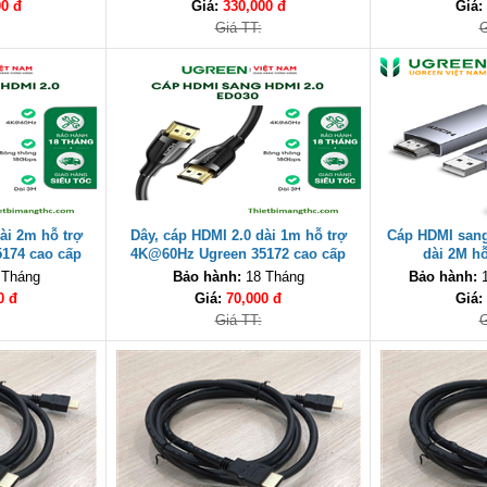
00 đ
Giá:
330,000 đ
Giá:
Giá TT:
G
ài 2m hỗ trợ
Dây, cáp HDMI 2.0 dài 1m hỗ trợ
Cáp HDMI sang
174 cao cấp
4K@60Hz Ugreen 35172 cao cấp
dài 2M h
1080P@120Hz Ug
 Tháng
Bảo hành:
18 Tháng
Bảo hành:
1
0 đ
Giá:
70,000 đ
Giá:
Giá TT:
G