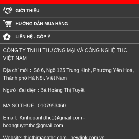
GIỚI THIỆU
HƯỚNG DẪN MUA HÀNG
LIÊN HỆ - GÓP Ý
CÔNG TY TNHH THƯƠNG MẠI VÀ CÔNG NGHỆ THC
VIỆT NAM
Địa chỉ mới : Số 6, Ngõ 125 Trung Kinh, Phường Yên Hoà,
Thành phố Hà Nội, Việt Nam
Người đại diện : Bà Hoàng Thị Tuyết
MÃ SỐ THUẾ : 0107953460
Email: Kinhdoanh.thc1@gmail.com -
hoangtuyet.thc@gmail.com
Website: thietbimangthc.com - newlink.com.vn