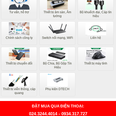
Tư vấn, hỗ trợ
Thiết bị âm sàn, Âm
Bộ khuếch đại, Cáp tín
tường
hiệu
Chính sách công ty
Switch nối mạng, WiFi
Liên hệ
Thiết bị chuyển đổi
Bộ Chia, Bộ Gộp Tín
Thiết bị máy tính
Hiệu
Thiết bị viễn thông, cáp
Phụ kiện DTECH
quang
ĐẶT MUA QUA ĐIỆN THOẠI:
024.3244.4014
-
0934.317.727