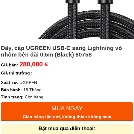
Dây, cáp UGREEN USB-C sang Lightning vỏ
nhôm bện dài 0.5m (Black) 60758
280,000 ₫
Giá bán:
Giá thị trường :
Xuất xứ:
UGREEN
Bảo hành:
18 Tháng
Tình trạng:
Còn hàng
MUA NGAY
Giao hàng tận nơi, không thích không mua
Đặt mua qua điện thoại: