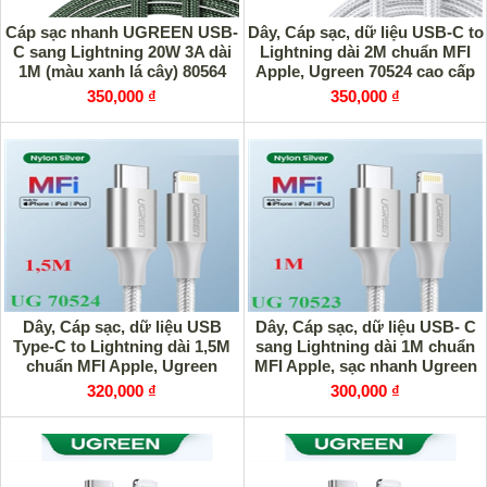
Cáp sạc nhanh UGREEN USB-
Dây, Cáp sạc, dữ liệu USB-C to
C sang Lightning 20W 3A dài
Lightning dài 2M chuẩn MFI
1M (màu xanh lá cây) 80564
Apple, Ugreen 70524 cao cấp
350,000 ₫
350,000 ₫
Dây, Cáp sạc, dữ liệu USB
Dây, Cáp sạc, dữ liệu USB- C
Type-C to Lightning dài 1,5M
sang Lightning dài 1M chuẩn
chuẩn MFI Apple, Ugreen
MFI Apple, sạc nhanh Ugreen
70524
70523
320,000 ₫
300,000 ₫