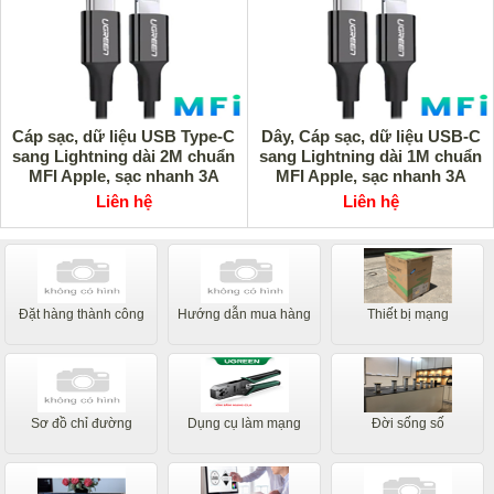
Cáp sạc, dữ liệu USB Type-C
Dây, Cáp sạc, dữ liệu USB-C
sang Lightning dài 2M chuẩn
sang Lightning dài 1M chuẩn
MFI Apple, sạc nhanh 3A
MFI Apple, sạc nhanh 3A
Ugreen 60752 (Đen)
Ugreen 60751 (Đen)
Liên hệ
Liên hệ
Đặt hàng thành công
Hướng dẫn mua hàng
Thiết bị mạng
Sơ đồ chỉ đường
Dụng cụ làm mạng
Đời sống số