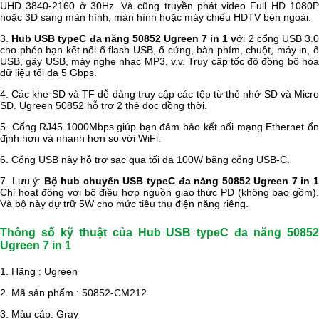
UHD 3840-2160 ở 30Hz. Và cũng truyền phát video Full HD 1080P
hoặc 3D sang màn hình, màn hình hoặc máy chiếu HDTV bên ngoài.
3.
Hub USB typeC đa năng 50852 Ugreen 7 in 1 v
ới 2 cổng USB 3.
cho phép bạn kết nối ổ flash USB, ổ cứng, bàn phím, chuột, máy in, ổ
USB, gậy USB, máy nghe nhạc MP3, v.v. Truy cập tốc độ đồng bộ hóa
dữ liệu tối đa 5 Gbps.
4. Các khe SD và TF dễ dàng truy cập các tệp từ thẻ nhớ SD và Micro
SD. Ugreen 50852 hỗ trợ 2 thẻ đọc đồng thời.
5. Cổng RJ45 1000Mbps giúp bạn đảm bảo kết nối mạng Ethernet ổn
định hơn và nhanh hơn so với WiFi.
6. Cổng USB này hỗ trợ sạc qua tối đa 100W bằng cổng USB-C.
7. Lưu ý:
Bộ hub chuyển USB typeC đa năng 50852 Ugreen 7 in 
Chỉ hoạt động với bộ điều hợp nguồn giao thức PD (không bao gồm).
Và bộ này dự trữ 5W cho mức tiêu thụ điện năng riêng.
Thông số kỹ thuật của Hub USB typeC đa năng 50852
Ugreen 7 in 1
1. Hãng : Ugreen
2. Mã sản phẩm : 50852-CM212
3. Màu cáp: Gray