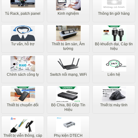
Tủ Rack, patch panel
Kinh nghiệm
Thông tin giở hàng
Tư vấn, hỗ trợ
Thiết bị âm sàn, Âm
Bộ khuếch đại, Cáp tín
tường
hiệu
Chính sách công ty
Switch nối mạng, WiFi
Liên hệ
Thiết bị chuyển đổi
Bộ Chia, Bộ Gộp Tín
Thiết bị máy tính
Hiệu
Thiết bị viễn thông, cáp
Phụ kiện DTECH