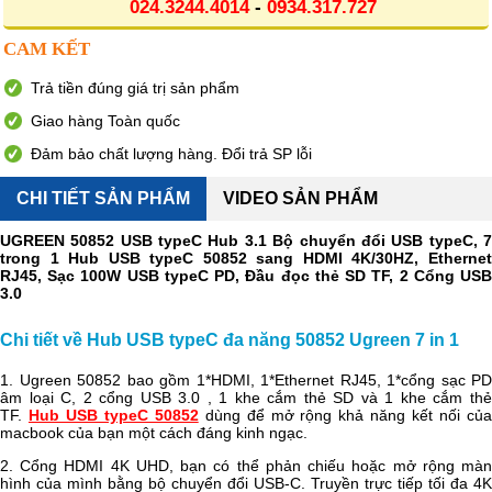
024.3244.4014
-
0934.317.727
CAM KẾT
Trả tiền đúng giá trị sản phẩm
Giao hàng Toàn quốc
Đảm bảo chất lượng hàng. Đổi trả SP lỗi
CHI TIẾT SẢN PHẨM
VIDEO SẢN PHẨM
UGREEN 50852 USB typeC Hub 3.1 Bộ chuyển đổi USB typeC, 7
trong 1 Hub USB typeC 50852 sang HDMI 4K/30HZ, Ethernet
RJ45, Sạc 100W USB typeC PD, Đầu đọc thẻ SD TF, 2 Cổng USB
3.0
Chi tiết về Hub USB typeC đa năng 50852 Ugreen 7 in 1
1. Ugreen 50852 bao gồm 1*HDMI, 1*Ethernet RJ45, 1*cổng sạc PD
âm loại C, 2 cổng USB 3.0 , 1 khe cắm thẻ SD và 1 khe cắm thẻ
TF.
Hub USB typeC 50852
dùng để mở rộng khả năng kết nối củ
macbook của bạn một cách đáng kinh ngạc.
2. Cổng HDMI 4K UHD, bạn có thể phản chiếu hoặc mở rộng màn
hình của mình bằng bộ chuyển đổi USB-C. Truyền trực tiếp tối đa 4K