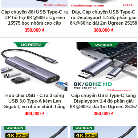
Cáp chuyển đổi USB Type-C ra
Dây, Cáp chuyển USB Type-C
DP hỗ trợ 8K@60Hz Ugreen
ra Displayport 1.4 độ phân giải
15575 bọc nhôm cao cấp
8K@60Hz dài 2m Ugreen 25158
cao cấp
350,000 ₫
380,000 ₫
Hub chia USB - C ra 3 cổng
Cáp chuyển USB Type-C sang
USB 3.0 Type-A kèm Lan
Displayport 1.4 độ phân giải
Gigabit, vỏ nhôm chính hãng
8K@60Hz dài 1m Ugreen 25157
Ugreen 60600
cao cấp
480,000 ₫
350,000 ₫