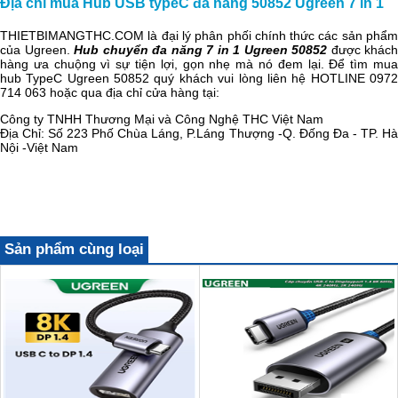
Địa chỉ mua Hub USB typeC đa năng 50852 Ugreen 7 in 1
THIETBIMANGTHC.COM là đại lý phân phối chính thức các sản phẩm
của Ugreen.
Hub chuyển đa năng 7 in 1 Ugreen 50852
được khách
hàng ưa chuộng vì sự tiện lợi, gọn nhẹ mà nó đem lại. Để tìm mua
hub TypeC Ugreen 50852 quý khách vui lòng liên hệ HOTLINE 0972
714 063 hoặc qua địa chỉ cửa hàng tại:
Công ty TNHH Thương Mại và Công Nghệ THC Việt Nam
Địa Chỉ: Số 223 Phố Chùa Láng, P.Láng Thượng -Q. Đống Đa - TP. Hà
Nội -Việt Nam
Sản phẩm cùng loại