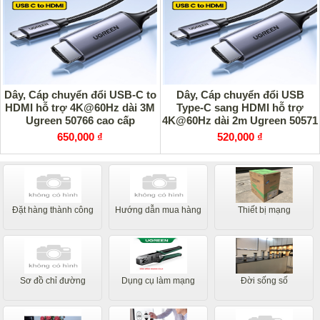
Dây, Cáp chuyển đổi USB-C to
Dây, Cáp chuyển đổi USB
HDMI hỗ trợ 4K@60Hz dài 3M
Type-C sang HDMI hỗ trợ
Ugreen 50766 cao cấp
4K@60Hz dài 2m Ugreen 50571
cao cấp
650,000 ₫
520,000 ₫
Đặt hàng thành công
Hướng dẫn mua hàng
Thiết bị mạng
Sơ đồ chỉ đường
Dụng cụ làm mạng
Đời sống số