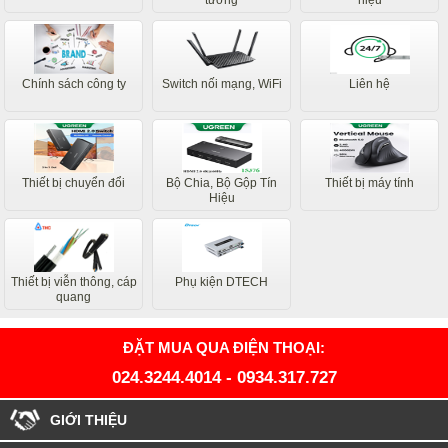
tường
hiệu
Chính sách công ty
Switch nối mạng, WiFi
Liên hệ
Thiết bị chuyển đổi
Bộ Chia, Bộ Gộp Tín
Thiết bị máy tính
Hiệu
Thiết bị viễn thông, cáp
Phụ kiện DTECH
quang
ĐẶT MUA QUA ĐIỆN THOẠI:
024.3244.4014
-
0934.317.727
GIỚI THIỆU