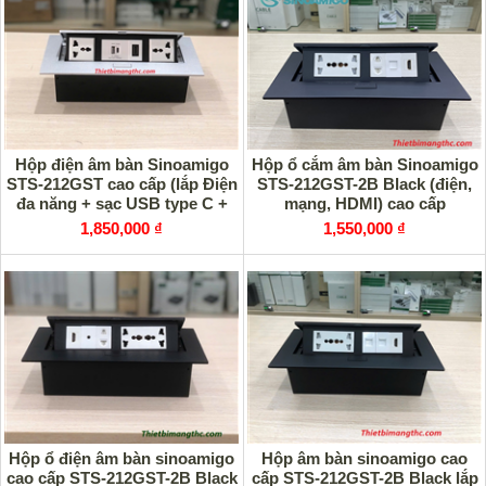
Hộp ổ cắm âm bàn Sinoamigo
Hộp điện âm bàn Sinoamigo
STS-212GST-2B Black (điện,
STS-212GST cao cấp (lắp Điện
mạng, HDMI) cao cấp
đa năng + sạc USB type C +
HDMI) cao cấp
1,550,000 ₫
1,850,000 ₫
Hộp ổ điện âm bàn sinoamigo
Hộp âm bàn sinoamigo cao
cao cấp STS-212GST-2B Black
cấp STS-212GST-2B Black lắp