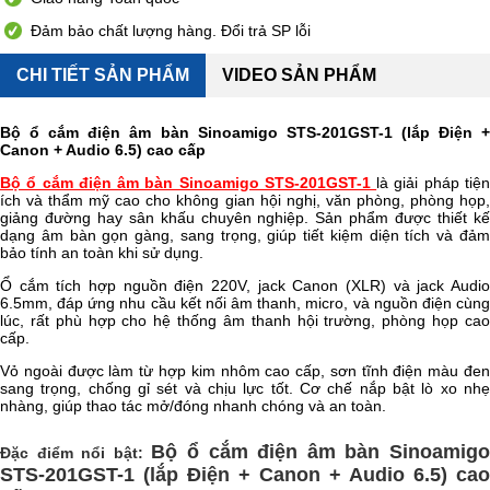
Đảm bảo chất lượng hàng. Đổi trả SP lỗi
CHI TIẾT SẢN PHẨM
VIDEO SẢN PHẨM
Bộ ổ cắm điện âm bàn Sinoamigo STS-201GST-1 (lắp Điện +
Canon + Audio 6.5) cao cấp
Bộ ổ cắm điện âm bàn Sinoamigo STS-201GST-1
là giải pháp tiệ
ích và thẩm mỹ cao cho không gian hội nghị, văn phòng, phòng họp,
giảng đường hay sân khấu chuyên nghiệp. Sản phẩm được thiết kế
dạng âm bàn gọn gàng, sang trọng, giúp tiết kiệm diện tích và đảm
bảo tính an toàn khi sử dụng.
Ổ cắm tích hợp nguồn điện 220V, jack Canon (XLR) và jack Audio
6.5mm, đáp ứng nhu cầu kết nối âm thanh, micro, và nguồn điện cùng
lúc, rất phù hợp cho hệ thống âm thanh hội trường, phòng họp cao
cấp.
Vỏ ngoài được làm từ hợp kim nhôm cao cấp, sơn tĩnh điện màu đen
sang trọng, chống gỉ sét và chịu lực tốt. Cơ chế nắp bật lò xo nhẹ
nhàng, giúp thao tác mở/đóng nhanh chóng và an toàn.
Bộ ổ cắm điện âm bàn Sinoamig
Đặc điểm nổi bật:
STS-201GST-1 (lắp Điện + Canon + Audio 6.5) cao