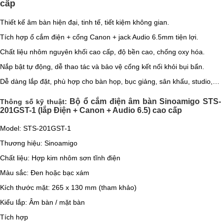
cấp
Thiết kế âm bàn hiện đại, tinh tế, tiết kiệm không gian.
Tích hợp ổ cắm điện + cổng Canon + jack Audio 6.5mm tiện lợi.
Chất liệu nhôm nguyên khối cao cấp, độ bền cao, chống oxy hóa.
Nắp bật tự động, dễ thao tác và bảo vệ cổng kết nối khỏi bụi bẩn.
Dễ dàng lắp đặt, phù hợp cho bàn họp, bục giảng, sân khấu, studio,…
Bộ ổ cắm điện âm bàn Sinoamigo STS
Thông số kỹ thuật:
201GST-1 (lắp Điện + Canon + Audio 6.5) cao cấp
Model: STS-201GST-1
Thương hiệu: Sinoamigo
Chất liệu: Hợp kim nhôm sơn tĩnh điện
Màu sắc: Đen hoặc bạc xám
Kích thước mặt: 265 x 130 mm (tham khảo)
Kiểu lắp: Âm bàn / mặt bàn
Tích hợp