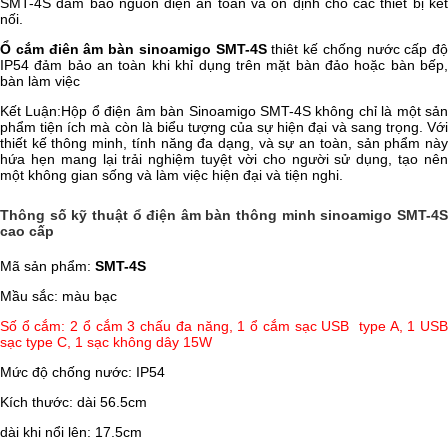
SMT-4S đảm bảo nguồn điện an toàn và ổn định cho các thiết bị kết
nối.
Ổ cắm điên âm bàn sinoamigo SMT-4S
thiêt kế chống nước cấp độ
IP54 đảm bảo an toàn khi khỉ dụng trên mặt bàn đảo hoặc bàn bếp,
bàn làm việc
Kết Luận:Hộp ổ điện âm bàn Sinoamigo SMT-4S không chỉ là một sản
phẩm tiện ích mà còn là biểu tượng của sự hiện đại và sang trọng. Với
thiết kế thông minh, tính năng đa dạng, và sự an toàn, sản phẩm này
hứa hẹn mang lại trải nghiệm tuyệt vời cho người sử dụng, tạo nên
một không gian sống và làm việc hiện đại và tiện nghi.
Thông số kỹ thuật ổ điện âm bàn thông minh sinoamigo SMT-4S
cao cấp
Mã sản phẩm:
SMT-4S
Mầu sắc: màu bạc
Số ổ cắm: 2 ổ cắm 3 chấu đa năng, 1 ổ cắm sạc USB type A, 1 USB
sạc type C, 1 sạc không dây 15W
Mức độ chống nước: IP54
Kích thước: dài 56.5cm
dài khi nổi lên: 17.5cm