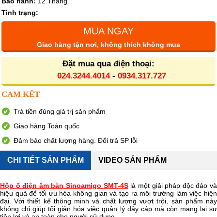
Bảo hành:
12 Tháng
Tình trạng:
MUA NGAY
Giao hàng tận nơi, không thích không mua
Đặt mua qua điện thoại:
024.3244.4014
-
0934.317.727
CAM KẾT
Trả tiền đúng giá trị sản phẩm
Giao hàng Toàn quốc
Đảm bảo chất lượng hàng. Đổi trả SP lỗi
CHI TIẾT SẢN PHẨM
VIDEO SẢN PHẨM
Hộp ổ điện âm bàn Sinoamigo SMT-4S
là một giải pháp độc đáo v
hiệu quả để tối ưu hóa không gian và tạo ra môi trường làm việc hiện
đại. Với thiết kế thông minh và chất lượng vượt trội, sản phẩm này
không chỉ giúp tối giản hóa việc quản lý dây cáp mà còn mang lại sự
tiện lợi và an toàn cho người sử dụng.