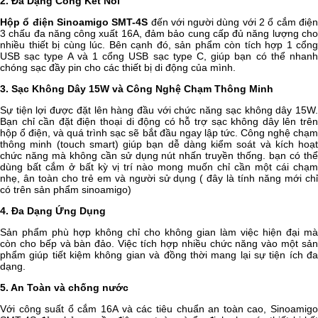
2. Đa Dạng Cổng Kết Nối
Hộp ổ điện Sinoamigo SMT-4S
đến với người dùng với 2 ổ cắm điệ
3 chấu đa năng công xuất 16A, đảm bảo cung cấp đủ năng lượng cho
nhiều thiết bị cùng lúc. Bên cạnh đó, sản phẩm còn tích hợp 1 cổng
USB sạc type A và 1 cổng USB sạc type C, giúp bạn có thể nhanh
chóng sạc đầy pin cho các thiết bị di động của mình.
3. Sạc Không Dây 15W và Công Nghệ Chạm Thông Minh
Sự tiện lợi được đặt lên hàng đầu với chức năng sạc không dây 15W.
Bạn chỉ cần đặt điện thoại di động có hỗ trợ sạc không dây lên trên
hộp ổ điện, và quá trình sạc sẽ bắt đầu ngay lập tức. Công nghệ chạm
thông minh (touch smart) giúp bạn dễ dàng kiểm soát và kích hoạt
chức năng mà không cần sử dụng nút nhấn truyền thống. bạn có thể
dùng bất cắm ở bất kỳ vị trí nào mong muốn chỉ cần một cái chạm
nhẹ, ân toàn cho trẻ em và người sử dụng ( đây là tính năng mới chỉ
có trên sản phẩm sinoamigo)
4. Đa Dạng Ứng Dụng
Sản phẩm phù hợp không chỉ cho không gian làm việc hiện đại mà
còn cho bếp và bàn đảo. Việc tích hợp nhiều chức năng vào một sản
phẩm giúp tiết kiệm không gian và đồng thời mang lại sự tiện ích đa
dạng.
5. An Toàn và chống nước
Với công suất ổ cắm 16A và các tiêu chuẩn an toàn cao, Sinoamigo