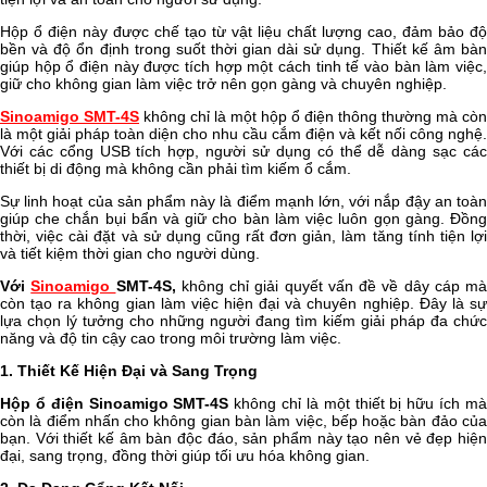
Hộp ổ điện này được chế tạo từ vật liệu chất lượng cao, đảm bảo độ
bền và độ ổn định trong suốt thời gian dài sử dụng. Thiết kế âm bàn
giúp hộp ổ điện này được tích hợp một cách tinh tế vào bàn làm việc,
giữ cho không gian làm việc trở nên gọn gàng và chuyên nghiệp.
Sinoamigo SMT-4S
không chỉ là một hộp ổ điện thông thường mà còn
là một giải pháp toàn diện cho nhu cầu cắm điện và kết nối công nghệ.
Với các cổng USB tích hợp, người sử dụng có thể dễ dàng sạc các
thiết bị di động mà không cần phải tìm kiếm ổ cắm.
Sự linh hoạt của sản phẩm này là điểm mạnh lớn, với nắp đậy an toàn
giúp che chắn bụi bẩn và giữ cho bàn làm việc luôn gọn gàng. Đồng
thời, việc cài đặt và sử dụng cũng rất đơn giản, làm tăng tính tiện lợi
và tiết kiệm thời gian cho người dùng.
Với
Sinoamigo
SMT-4S,
không chỉ giải quyết vấn đề về dây cáp mà
còn tạo ra không gian làm việc hiện đại và chuyên nghiệp. Đây là sự
lựa chọn lý tưởng cho những người đang tìm kiếm giải pháp đa chức
năng và độ tin cậy cao trong môi trường làm việc.
1. Thiết Kế Hiện Đại và Sang Trọng
Hộp ổ điện Sinoamigo SMT-4S
không chỉ là một thiết bị hữu ích m
còn là điểm nhấn cho không gian bàn làm việc, bếp hoặc bàn đảo của
bạn. Với thiết kế âm bàn độc đáo, sản phẩm này tạo nên vẻ đẹp hiện
đại, sang trọng, đồng thời giúp tối ưu hóa không gian.