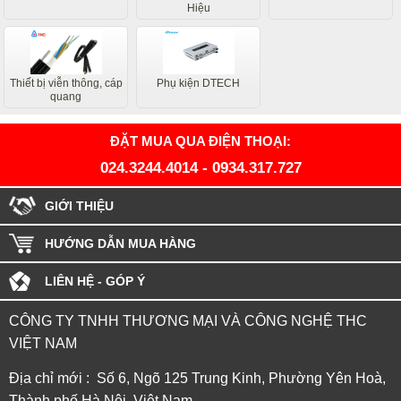
Hiệu
Thiết bị viễn thông, cáp
Phụ kiện DTECH
quang
ĐẶT MUA QUA ĐIỆN THOẠI:
024.3244.4014
-
0934.317.727
GIỚI THIỆU
HƯỚNG DẪN MUA HÀNG
LIÊN HỆ - GÓP Ý
CÔNG TY TNHH THƯƠNG MẠI VÀ CÔNG NGHỆ THC
VIỆT NAM
Địa chỉ mới : Số 6, Ngõ 125 Trung Kinh, Phường Yên Hoà,
Thành phố Hà Nội, Việt Nam