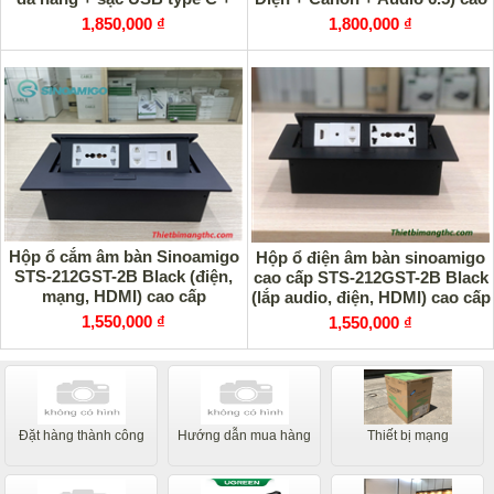
HDMI) cao cấp
cấp
1,850,000 ₫
1,800,000 ₫
Hộp ổ cắm âm bàn Sinoamigo
Hộp ổ điện âm bàn sinoamigo
STS-212GST-2B Black (điện,
cao cấp STS-212GST-2B Black
mạng, HDMI) cao cấp
(lắp audio, điện, HDMI) cao cấp
1,550,000 ₫
1,550,000 ₫
Đặt hàng thành công
Hướng dẫn mua hàng
Thiết bị mạng