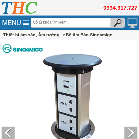
0934.317.727
Thiết bị âm sàn, Âm tường
Bộ âm Bàn Sinoamigo