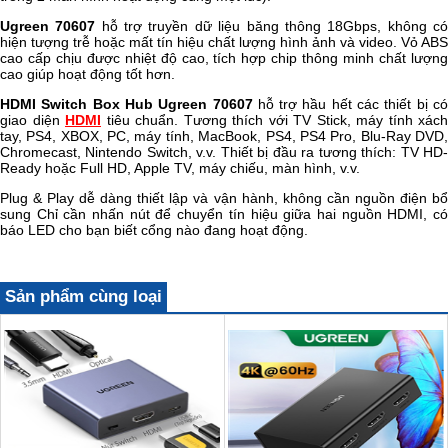
Ugreen 70607
hỗ trợ truyền dữ liệu băng thông 18Gbps, không c
hiện tượng trễ hoặc mất tín hiệu chất lượng hình ảnh và video. Vỏ ABS
cao cấp chịu được nhiệt độ cao, tích hợp chip thông minh chất lượng
cao giúp hoạt động tốt hơn.
HDMI Switch Box Hub Ugreen 70607
hỗ trợ hầu hết các thiết bị c
giao diện
HDMI
tiêu chuẩn. Tương thích với TV Stick, máy tính xách
tay, PS4, XBOX, PC, máy tính, MacBook, PS4, PS4 Pro, Blu-Ray DVD,
Chromecast, Nintendo Switch, v.v. Thiết bị đầu ra tương thích: TV HD-
Ready hoặc Full HD, Apple TV, máy chiếu, màn hình, v.v.
Plug & Play dễ dàng thiết lập và vận hành, không cần nguồn điện bổ
sung Chỉ cần nhấn nút để chuyển tín hiệu giữa hai nguồn HDMI, có
báo LED cho bạn biết cổng nào đang hoạt động.
Sản phẩm cùng loại