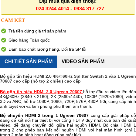
Đặt mua qua điện thoại:
024.3244.4014
-
0934.317.727
CAM KẾT
Trả tiền đúng giá trị sản phẩm
Giao hàng Toàn quốc
Đảm bảo chất lượng hàng. Đổi trả SP lỗi
CHI TIẾT SẢN PHẨM
VIDEO SẢN PHẨM
Bộ gộp tín hiệu HDMI 2.0 4K@60Hz Splitter Switch 2 vào 1 Ugreen
70607 cao cấp (hỗ trợ 2 chiều) cao cấp
Bộ gộp tín hiệu HDMI 2.0 Ugreen 70607
hỗ trợ đầu ra video lên đế
4K@60Hz (3840 × 2160), 2K (2560x1440), 1080P (1920×1080), video
3D và ARC, hỗ trợ 1080P, 1080i, 720P, 576P, 480P, 80i, cung cấp hình
ảnh tuyệt vời và làm phong phú thêm âm thanh.
Bộ chuyển HDMI 2 trong 1 Ugreen 70607
cung cấp giải pháp d
dàng để kết nối hai thiết bị với cổng HDTV duy nhất của bạn để xuất
video, dễ dàng chuyển đổi giữa hai nguồn HDMI. Bộ chia HDMI 1
trong 2 cho phép bạn kết nối nguồn HDMI với hai màn hình (chỉ 1
trong 2 màn hình hoạt động cùng một lúc).