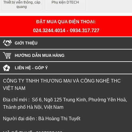
Thiết bị viễn thông, cáp
Phụ kiện DTECH
quang
ĐẶT MUA QUA ĐIỆN THOẠI:
024.3244.4014
-
0934.317.727
GIỚI THIỆU
HƯỚNG DẪN MUA HÀNG
LIÊN HỆ - GÓP Ý
CÔNG TY TNHH THƯƠNG MẠI VÀ CÔNG NGHỆ THC
VIỆT NAM
Địa chỉ mới : Số 6, Ngõ 125 Trung Kinh, Phường Yên Hoà,
Thành phố Hà Nội, Việt Nam
Người đại diện : Bà Hoàng Thị Tuyết