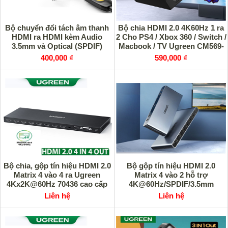
Bộ chuyển đổi tách âm thanh
Bộ chia HDMI 2.0 4K60Hz 1 ra
HDMI ra HDMI kèm Audio
2 Cho PS4 / Xbox 360 / Switch /
3.5mm và Optical (SPDIF)
Macbook / TV Ugreen CM569-
Ugreen 60649 cao cấp
90513 cao cấp
400,000 ₫
590,000 ₫
Bộ chia, gộp tín hiệu HDMI 2.0
Bộ gộp tín hiệu HDMI 2.0
Matrix 4 vào 4 ra Ugreen
Matrix 4 vào 2 hỗ trợ
4Kx2K@60Hz 70436 cao cấp
4K@60Hz/SPDIF/3.5mm
Ugreen 70435 cao cấp
Liên hệ
Liên hệ