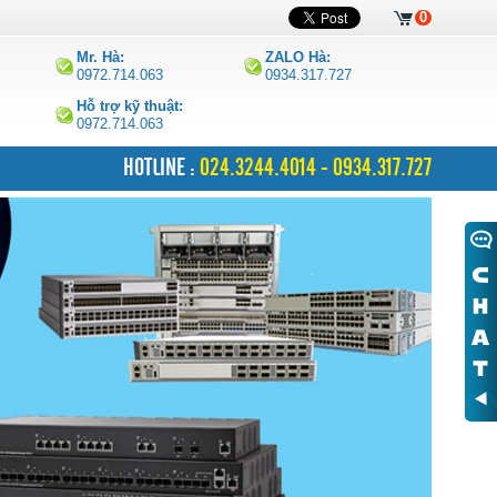
0
Mr. Hà:
ZALO Hà:
0972.714.063
0934.317.727
Hỗ trợ kỹ thuật:
0972.714.063
HOTLINE :
024.3244.4014 - 0934.317.727