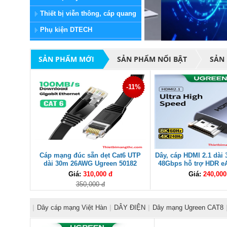
Thiết bị viễn thông, cáp quang
Phụ kiện DTECH
SẢN PHẨM MỚI
SẢN PHẨM NỔI BẬT
SẢN
-11%
Cáp mạng đúc sẵn dẹt Cat6 UTP
Dây, cáp HDMI 2.1 dà
dài 30m 26AWG Ugreen 50182
48Gbps hỗ trợ HDR e
(Black) cao cấp
25911 cao c
Giá:
310,000 đ
Giá:
240,000
350,000 đ
|
Dây cáp mạng Việt Hàn
|
DÂY ĐIỆN
|
Dây mạng Ugreen CAT8
Alantek
|
Đầu chụp mạng