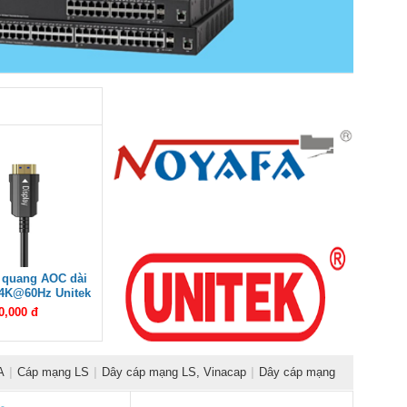
 quang AOC dài
 4K@60Hz Unitek
0M cao cấp
0,000 đ
A
|
Cáp mạng LS
|
Dây cáp mạng LS, Vinacap
|
Dây cáp mạng