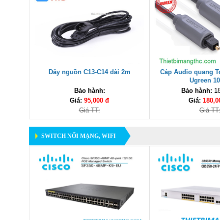
Dây nguồn C13-C14 dài 2m
Cáp Audio quang To
Ugreen 10
Bảo hành:
Bảo hành:
18
Giá:
95,000 đ
Giá:
180,0
Giá TT:
Giá TT
SWITCH NỐI MẠNG, WIFI