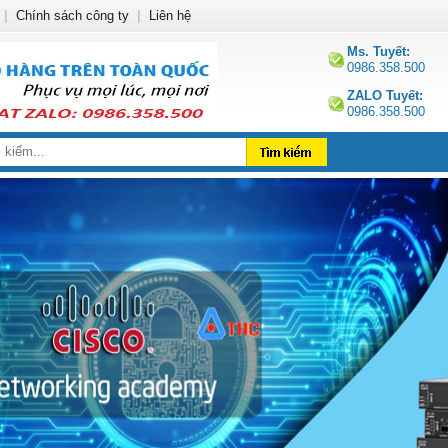
|
Chính sách công ty
|
Liên hệ
Ms. Tuyết:
0986.358.500
ZALO Tuyết:
0986.358.500