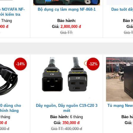
áp NOYAFA NF-
Bộ dụng cụ làm mạng NF-868-1
Dao tuốt d
ới kiểm tra
ao cấp
 Tháng
Bảo hành:
Bảo 
000 đ
Giá:
2,800,000 đ
Giá
:
Giá TT:
Giá T
-14%
-12%
20 dùng cho
Dây nguồn, Dây nguồn C19-C20 3
Tủ mạng New 
hính hãng
mét
 tháng
Bảo hành:
6 tháng
Bảo h
00 đ
Giá:
350,000 đ
Giá
,000 đ
Giá TT: 400,000 đ