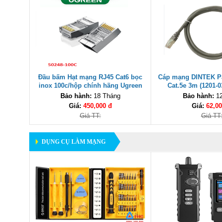
THIẾT BỊ MẠNG
Đầu bấm Hạt mạng RJ45 Cat6 bọc
Cáp mạng DINTEK P
inox 100c/hộp chính hãng Ugreen
Cat.5e 3m (1201-0
50248 cao cấp
hãng,cao 
Bảo hành:
18 Tháng
Bảo hành:
12
Giá:
450,000 đ
Giá:
62,00
Giá TT:
Giá TT
DỤNG CỤ LÀM MẠNG