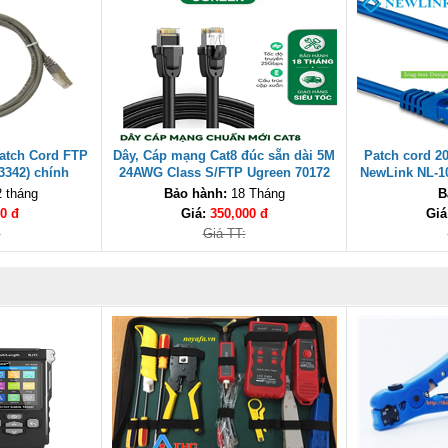
atch Cord FTP
Dây, Cáp mạng Cat8 đúc sẵn dài 5M
Patch cord 2
3342) chính
24AWG Class S/FTP Ugreen 70172
NewLink NL-1
cấp.
cao cấp
 tháng
Bảo hành:
18 Tháng
B
0 đ
Giá:
350,000 đ
Giá
:
Giá TT: