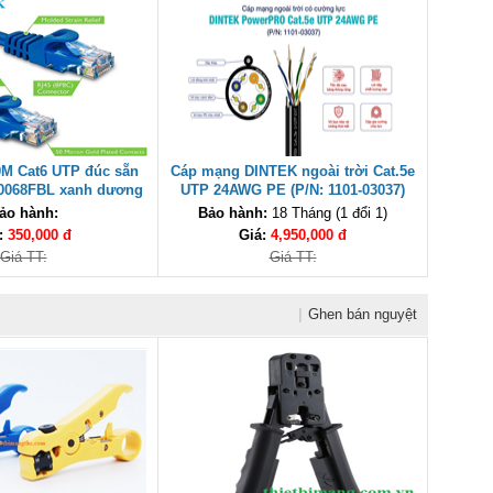
0M Cat6 UTP đúc sẵn
Cáp mạng DINTEK ngoài trời Cat.5e
0068FBL xanh dương
UTP 24AWG PE (P/N: 1101-03037)
305m cao cấp
ảo hành:
Bảo hành:
18 Tháng (1 đổi 1)
:
350,000 đ
Giá:
4,950,000 đ
Giá TT:
Giá TT:
|
Ghen bán nguyệt