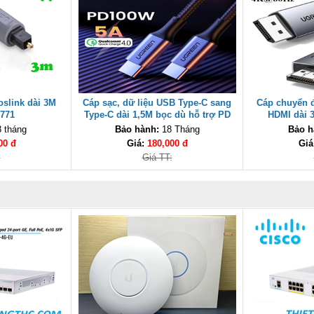
slink dài 3M
Cáp sạc, dữ liệu USB Type-C sang
Cáp chuyển đ
771
Type-C dài 1,5M bọc dù hỗ trợ PD
HDMI dài 
100W Ugreen 70428 cao cấp
2K60Hz, 1080
 tháng
Bảo hành:
18 Tháng
Bảo h
00 đ
Giá:
180,000 đ
Giá
:
Giá TT: