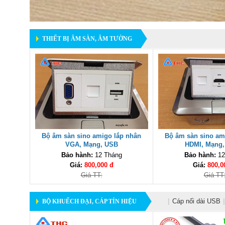
THIẾT BỊ ÂM SÀN, ÂM TƯỜNG
Bộ âm sàn sino amigo lắp nhân
Bộ âm sàn sino am
VGA, Mạng, USB
HDMI, Mạng,
Bảo hành:
12 Tháng
Bảo hành:
12
Giá:
800,000 đ
Giá:
800,0
Giá TT:
Giá TT
|
Cáp nối dài USB
|
BỘ KHUẾCH ĐẠI, CÁP TÍN HIỆU