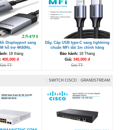
ổi Displayport sang
Dây, Cáp USB type-C sang lightning
3M hỗ trợ 4K60Hz,
chuẩn MFi dài 1m chính hãng
p120Hz Ugreen 25491
Ugreen 60759 cao cấp
ành:
18 tháng
Bảo hành:
18 Tháng
cao cấp
:
400,000 đ
Giá:
340,000 đ
Giá TT:
Giá TT:
|
SWITCH CISCO
|
GRANDSTREAM