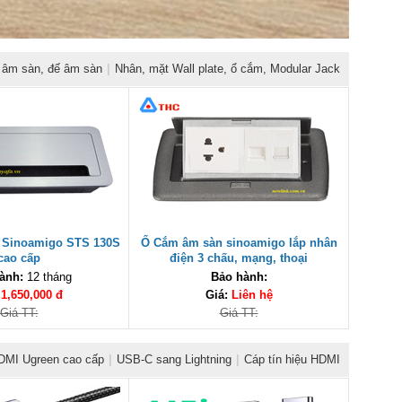
âm sàn, đế âm sàn
|
Nhân, mặt Wall plate, ổ cắm, Modular Jack
 Sinoamigo STS 130S
Ổ Cắm âm sàn sinoamigo lắp nhân
cao cấp
điện 3 chấu, mạng, thoại
ành:
12 tháng
Bảo hành:
:
1,650,000 đ
Giá:
Liên hệ
Giá TT:
Giá TT:
DMI Ugreen cao cấp
|
USB-C sang Lightning
|
Cáp tín hiệu HDMI