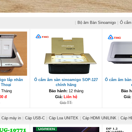
|
Bộ âm Bàn Sinoamigo
|
Ổ cắm 
igo lắp nhân
Ổ cắm âm sàn sinoamigo SOP-127
Ổ cắm âm bàn
 Thoại
chính hãng
 Tháng
Bảo hành:
12 tháng
Bảo h
00 đ
Giá:
Liên hệ
Giá
:
Giá TT:
Cáp máy in
|
Cáp USB-C
|
Cáp Loa UNITEK
|
Cáp HDMI UNILINK
|
Cáp H