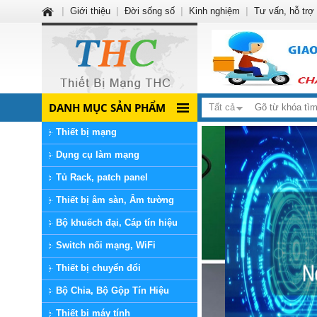
|
Giới thiệu
|
Đời sống số
|
Kinh nghiệm
|
Tư vấn, hỗ trợ
DANH MỤC SẢN PHẨM
Tất cả
Thiết bị mạng
Dụng cụ làm mạng
Tủ Rack, patch panel
Thiết bị âm sàn, Âm tường
Bộ khuếch đại, Cáp tín hiệu
Switch nối mạng, WiFi
Thiết bị chuyển đổi
Bộ Chia, Bộ Gộp Tín Hiệu
Thiết bị máy tính