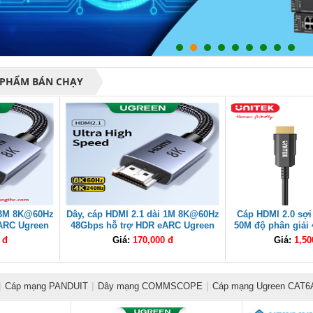
 PHẨM BÁN CHẠY
i 3M 8K@60Hz
Dây, cáp HDMI 2.1 dài 1M 8K@60Hz
Cáp HDMI 2.0 sợi
ARC Ugreen
48Gbps hỗ trợ HDR eARC Ugreen
50M độ phân giải
ấp
25908 cao cấp
C11072BK-5
 đ
Giá:
170,000 đ
Giá:
1,50
|
Cáp mạng PANDUIT
|
Dây mạng COMMSCOPE
|
Cáp mạng Ugreen CAT6