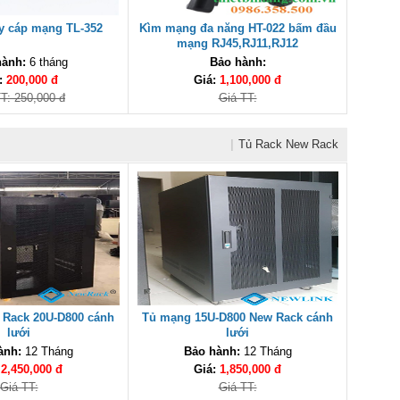
ây cáp mạng TL-352
Kìm mạng đa năng HT-022 bấm đầu
mạng RJ45,RJ11,RJ12
hành:
6 tháng
Bảo hành:
:
200,000 đ
Giá:
1,100,000 đ
T: 250,000 đ
Giá TT:
|
Tủ Rack New Rack
Rack 20U-D800 cánh
Tủ mạng 15U-D800 New Rack cánh
lưới
lưới
ành:
12 Tháng
Bảo hành:
12 Tháng
:
2,450,000 đ
Giá:
1,850,000 đ
Giá TT:
Giá TT: