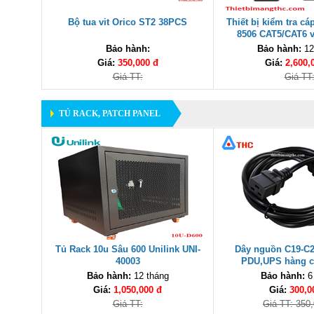
Bộ tua vit Orico ST2 38PCS
Thiết bị kiểm tra c
8506 CAT5/CAT6 v
PoE/PING c
Bảo hành:
Bảo hành:
12
Giá:
350,000 đ
Giá:
2,600,
Giá TT:
Giá TT
TỦ RACK, PATCH PANEL
Tủ Rack 10u Sâu 600 Unilink UNI-
Dây nguồn C19-C
40003
PDU,UPS hàng c
Bảo hành:
12 tháng
Bảo hành:
6
Giá:
1,050,000 đ
Giá:
300,0
Giá TT:
Giá TT: 350