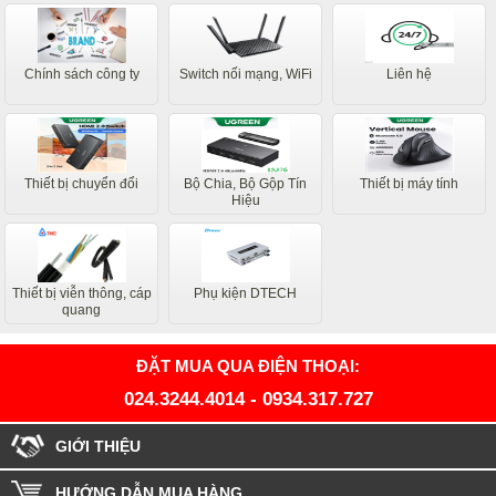
Chính sách công ty
Switch nối mạng, WiFi
Liên hệ
Thiết bị chuyển đổi
Bộ Chia, Bộ Gộp Tín
Thiết bị máy tính
Hiệu
Thiết bị viễn thông, cáp
Phụ kiện DTECH
quang
ĐẶT MUA QUA ĐIỆN THOẠI:
024.3244.4014
-
0934.317.727
GIỚI THIỆU
HƯỚNG DẪN MUA HÀNG