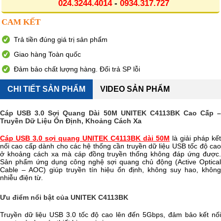
024.3244.4014
-
0934.317.727
CAM KẾT
Trả tiền đúng giá trị sản phẩm
Giao hàng Toàn quốc
Đảm bảo chất lượng hàng. Đổi trả SP lỗi
CHI TIẾT SẢN PHẨM
VIDEO SẢN PHẨM
Cáp USB 3.0 Sợi Quang Dài 50M UNITEK C4113BK Cao Cấp –
Truyền Dữ Liệu Ổn Định, Khoảng Cách Xa
Cáp USB 3.0 sợi quang UNITEK C4113BK dài 50M
là giải pháp kết
nối cao cấp dành cho các hệ thống cần truyền dữ liệu USB tốc độ cao
ở khoảng cách xa mà cáp đồng truyền thống không đáp ứng được.
Sản phẩm ứng dụng công nghệ sợi quang chủ động (Active Optical
Cable – AOC) giúp truyền tín hiệu ổn định, không suy hao, không
nhiễu điện từ.
Ưu điểm nổi bật của UNITEK C4113BK
Truyền dữ liệu USB 3.0 tốc độ cao lên đến 5Gbps, đảm bảo kết nối