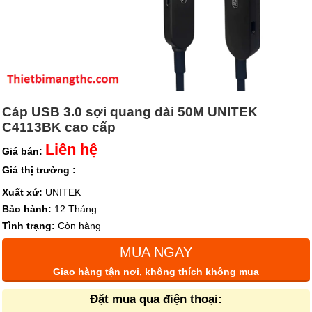
Cáp USB 3.0 sợi quang dài 50M UNITEK
C4113BK cao cấp
Liên hệ
Giá bán:
Giá thị trường :
Xuất xứ:
UNITEK
Bảo hành:
12 Tháng
Tình trạng:
Còn hàng
MUA NGAY
Giao hàng tận nơi, không thích không mua
Đặt mua qua điện thoại: