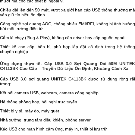
mượt mà cho các thiết bị ngoại vi.
Chiều dài lên đến 50 mét, vượt xa giới hạn cáp USB thông thường mà
vẫn giữ tín hiệu ổn định.
Công nghệ sợi quang AOC, chống nhiễu EMI/RFI, không bị ảnh hưởng
bởi môi trường điện từ.
Cắm là chạy (Plug & Play), không cần driver hay cấp nguồn ngoài.
Thiết kế cao cấp, bền bỉ, phù hợp lắp đặt cố định trong hệ thống
chuyên nghiệp.
Ứng dụng thực tế:
Cáp USB 3.0 Sợi Quang Dài 50M UNITE
C4113BK Cao Cấp – Truyền Dữ Liệu Ổn Định, Khoảng Cách Xa
Cáp USB 3.0 sợi quang UNITEK C4113BK được sử dụng rộng rãi
trong:
Kết nối camera USB, webcam, camera công nghiệp
Hệ thống phòng họp, hội nghị trực tuyến
Thiết bị y tế, máy đo, máy quét
Nhà xưởng, trung tâm điều khiển, phòng server
Kéo USB cho màn hình cảm ứng, máy in, thiết bị lưu trữ