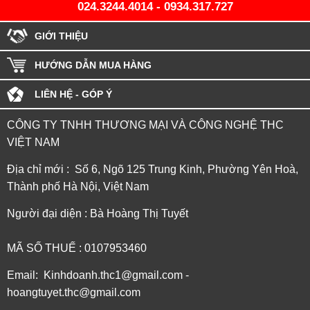
024.3244.4014
-
0934.317.727
GIỚI THIỆU
HƯỚNG DẪN MUA HÀNG
LIÊN HỆ - GÓP Ý
CÔNG TY TNHH THƯƠNG MẠI VÀ CÔNG NGHỆ THC
VIỆT NAM
Địa chỉ mới : Số 6, Ngõ 125 Trung Kinh, Phường Yên Hoà,
Thành phố Hà Nội, Việt Nam
Người đại diện : Bà Hoàng Thị Tuyết
MÃ SỐ THUẾ : 0107953460
Email: Kinhdoanh.thc1@gmail.com -
hoangtuyet.thc@gmail.com