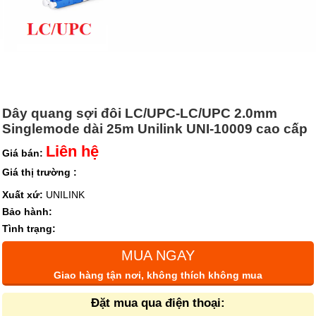
Dây quang sợi đôi LC/UPC-LC/UPC 2.0mm
Singlemode dài 25m Unilink UNI-10009 cao cấp
Liên hệ
Giá bán:
Giá thị trường :
Xuất xứ:
UNILINK
Bảo hành:
Tình trạng:
MUA NGAY
Giao hàng tận nơi, không thích không mua
Đặt mua qua điện thoại: