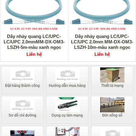
Dây nhảy quang LC/UPC-
Dây nhảy quang LC/UPC-
LC/UPC 2.0mmMM-DX-OM3-
LC/UPC 2.0mm MM-DX-OM3-
LSZH-5m-màu xanh ngọc
LSZH-10m-màu xanh ngọc
Unilink UNI-10027 cao cấp
Unilink UNI-10026 cao cấp
Liên hệ
Liên hệ
Đặt hàng thành công
Hướng dẫn mua hàng
Thiết bị mạng
Sơ đồ chỉ đường
Dụng cụ làm mạng
Đời sống số