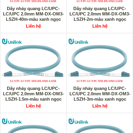
Dây nhảy quang LC/UPC-
Dây nhảy quang LC/UPC-
LC/UPC 2.0mm MM-DX-OM3-
LC/UPC 2.0mm MM-DX-OM3-
LSZH-40m-màu xanh ngọc
LSZH-2m-màu xanh ngọc
Unilink UNI-10031 cao cấp
Unilink UNI-10030 cao cấp
Liên hệ
Liên hệ
Dây nhảy quang LC/UPC-
Dây nhảy quang LC/UPC-
LC/UPC 2.0mm MM-DX-OM3-
LC/UPC 2.0mm MM-DX-OM3-
LSZH-1.5m-màu xanh ngọc
LSZH-3m-màu xanh ngọc
Unilink UNI-10029 cao cấp
Unilink UNI-10028 cao cấp
Liên hệ
Liên hệ