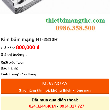
Kìm bấm mạng HT-2810R
800,000 ₫
Giá bán:
Giá thị trường :
Xuất xứ:
Talon
Bảo hành:
Tình trạng:
Còn Hàng
MUA NGAY
Giao hàng tận nơi, không thích không mua
Đặt mua qua điện thoại:
024.3244.4014
-
0934.317.727