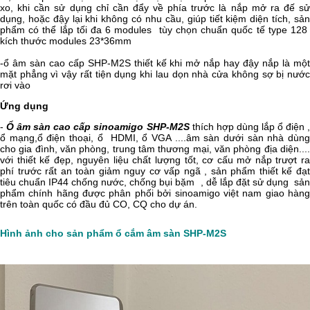
xo, khi cần sử dụng chỉ cần đẩy về phía trước là nắp mở ra đế sử
dụng, hoặc đậy lại khi không có nhu cầu, giúp tiết kiệm diện tích, sản
phẩm có thể lắp tối đa 6 modules tùy chọn chuẩn quốc tế type 128
kích thước modules 23*36mm
-ổ âm sàn cao cấp SHP-M2S thiết kế khi mở nắp hay đậy nắp là một
mặt phẳng vì vậy rất tiện dụng khi lau dọn nhà cửa không sợ bị nước
rơi vào
Ứng dụng
-
Ổ âm sàn cao cấp sinoamigo SHP-M2S
thích hợp dùng lắp ổ điện 
ổ mạng,ổ điện thoại, ổ HDMI, ổ VGA ....âm sàn dưới sàn nhà dùng
cho gia đình, văn phòng, trung tâm thương mại, văn phòng địa diện....
với thiết kế đẹp, nguyên liệu chất lượng tốt, cơ cấu mở nắp trượt ra
phí trước rất an toàn giảm nguy cơ vấp ngã , sản phẩm thiết kế đạt
tiêu chuẩn IP44 chống nước, chống bụi bặm , dễ lắp đặt sử dụng sản
phẩm chính hãng được phân phối bởi sinoamigo việt nam giao hàng
trên toàn quốc có đầu đủ CO, CQ cho dự án.
Hình ảnh cho sản phẩm ổ cắm âm sàn SHP-M2S