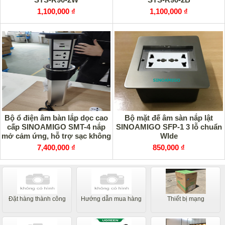
1,100,000 ₫
1,100,000 ₫
Bộ ổ điện âm bàn lắp dọc cao
Bộ mặt đế âm sàn nắp lật
cấp SINOAMIGO SMT-4 nắp
SINOAMIGO SFP-1 3 lỗ chuẩn
mở cảm ứng, hỗ trợ sạc không
WIde
dây 15W
7,400,000 ₫
850,000 ₫
Đặt hàng thành công
Hướng dẫn mua hàng
Thiết bị mạng