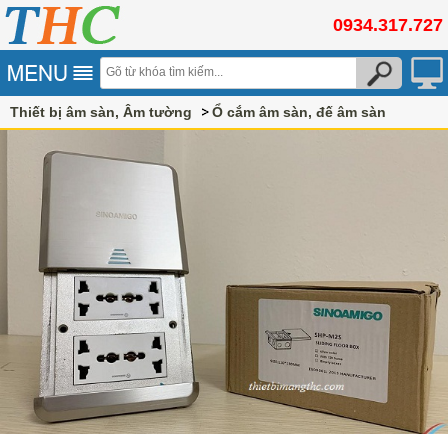
0934.317.727
Thiết bị âm sàn, Âm tường
Ổ cắm âm sàn, đế âm sàn