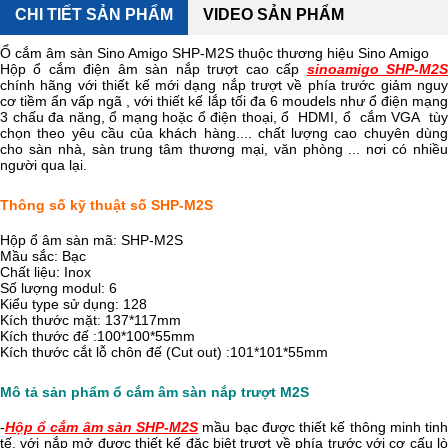
CHI TIẾT SẢN PHẨM
VIDEO SẢN PHẨM
Ổ cắm âm sàn Sino Amigo SHP-M2S thuộc thương hiệu Sino Amigo
Hộp ổ cắm điện âm sàn nắp trượt cao cấp
sinoamigo SHP-M2
chính hãng với thiết kế mới dạng nắp trượt về phía trước giảm nguy
cơ tiềm ẩn vấp ngã , với thiết kế lắp tối đa 6 moudels như ổ điện mạng
3 chấu đa năng, ổ mạng hoặc ổ điện thoại, ổ HDMI, ổ cắm VGA tùy
chọn theo yêu cầu của khách hàng.... chất lượng cao chuyên dùng
cho sàn nhà, sàn trung tâm thương mại, văn phòng ... nơi có nhiều
người qua lại.
Thông số kỹ thuật số SHP-M2S
Hộp ổ âm sàn mã: SHP-M2S
Mầu sắc: Bạc
Chất liệu: Inox
Số lượng modul: 6
Kiểu type sử dụng: 128
Kích thước mặt: 137*117mm
Kích thước đế :100*100*55mm
Kích thước cắt lỗ chôn đế (Cut out) :101*101*55mm
Mô tả sản phẩm ổ cắm âm sàn nắp trượt M2S
-
Hộp ổ cắm âm sàn SHP-M2S
mầu bạc được thiết kế thông minh tin
tế, với nắp mở được thiết kế đặc biệt trượt về phía trước với cơ cấu lò