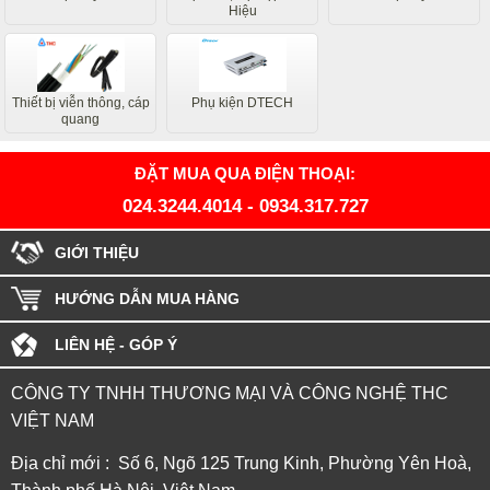
Hiệu
Thiết bị viễn thông, cáp
Phụ kiện DTECH
quang
ĐẶT MUA QUA ĐIỆN THOẠI:
024.3244.4014
-
0934.317.727
GIỚI THIỆU
HƯỚNG DẪN MUA HÀNG
LIÊN HỆ - GÓP Ý
CÔNG TY TNHH THƯƠNG MẠI VÀ CÔNG NGHỆ THC
VIỆT NAM
Địa chỉ mới : Số 6, Ngõ 125 Trung Kinh, Phường Yên Hoà,