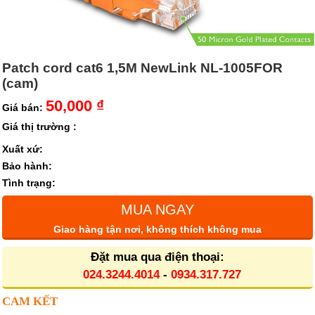
Patch cord cat6 1,5M NewLink NL-1005FOR
(cam)
50,000 ₫
Giá bán:
Giá thị trường :
Xuất xứ:
Bảo hành:
Tình trạng:
MUA NGAY
Giao hàng tận nơi, không thích không mua
Đặt mua qua điện thoại:
024.3244.4014
-
0934.317.727
CAM KẾT