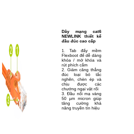
Dây mạng cat6
NEWLINK thiết kế
đầu đúc cao cấp
1. Tab đẩy mềm
Flexboot để dễ dàng
khóa / mở khóa và
rút phích cắm
2. Giảm căng thẳng
đúc loại bỏ tắc
nghẽn, chèn ép và
chịu được các
chướng ngại vật rối
3. Đầu nối mạ vàng
50 µm micron giúp
tăng cường khả
năng truyền tín hiệu