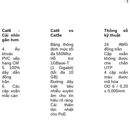
Cat6 -
Cat6 vs
Thông số
Cái nhìn
Cat5e
kỹ thuật
gần hơn
Băng thông
24 AWG
4. Áo
định mức tối
đồng trần
khoác
đa 550Mhz
Cặp xoắn
PVC xếp
Hỗ trợ
không được
hạng CM
1GBase-T
che chắn
5. 100%
(1 Gigabit)
UTP
dây dẫn
(tối đa 10
4 cặp xoắn
đồng
GB)
màu được
trần
Đường dây
mã hóa
6. Các
triệt tiêu
OD 6 / 0,20
cặp xoắn
nhiễu xuyên
± 0,005mm
mắc cạn
âm cho tín
hiệu rõ ràng
Cải thiện
tản nhiệt
cho PoE