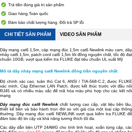
Trả tiền đúng giá trị sản phẩm
Giao hàng Toàn quốc
Đảm bảo chất lượng hàng. Đổi trả SP lỗi
CHI TIẾT SẢN PHẨM
VIDEO SẢN PHẨM
Dây mạng cat6 1,5m, cáp mạng đúc 1,5m cat6 Newlink màu cam, dây
nhảy cat6 1,5m, patch cord cat6 1,5m lõi đồng nguyên chất, tốc độ đạt
chuẩn 10GB
, vượt qua kiểm tra FLUKE đạt tiêu chuẩn UL xuất Mỹ
Mô tả dây nhảy mạng cat6 Newlink đồng trần nguyên chất
Độ chính xác cao, tuân thủ Cat 6, ANSI / TIA-568-C.2, được FLUKE
xác minh, Cáp Ethernet LAN Patch, được kết thúc trước với đầu nối
RJ45 và có nhiều màu sắc để mã hóa màu phù hợp cho các kết nối
mạng
Dây mạng đúc cat6 Newlink
chất lượng cao cấp, vật liệu bền lâu
thiết kế bền và bảo hành trọn đời so với giá của một loại cáp thông
thường. Dây mạng đúc cat6 NEWLINK vượt qua kiểm tra FLUKE để
đảm bảo độ tin cậy và khả năng tương thích tối đa.
Các dây dẫn bện UTP 24AWG cho tính linh hoạt, xoắn từng cặp, các
tiếp điểm
mạ vàng 50 micron
để truyền dữ liệu tốc độ cao và chống ă