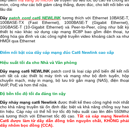
mòn, cũng như các bốt giảm căng thẳng, được đúc, cho kết nối bền và
lâu dài
Dây
patch cord cat6 NEWLINK
tương thích với Ethernet 10BASE-T
100BASE-TX (Fast Ethernet), 1000BASE-T (Gigabit Ethernet),
10GBASE-T (10-Gigabit Ethernet) và Peer-to-Peer, cũng như bất kỳ
thiết bị nào khác sử dụng cáp mạng 8C8P bao gồm điện thoại, tự
động hóa gia đình và các công nghệ truyền video khoảng cách xa như
HMDI qua Ethernet
Điểm nổi bật của dây cáp mạng đúc Cat6 Newlink cao cấp
Hiệu suất tối đa cho Nhà và Văn phòng
Dây mạng cat6 NEWLINK
patch cord là loại cáp phổ biến để kết nố
với tất cả các thiết bị máy tính và mạng như bộ định tuyến, hộp
chuyển mạch, máy in mạng, bộ lưu trữ gắn mạng (NAS), điện thoại
VoIP, PoE và hơn thế nữa.
Độ bền tốc độ tối đa đáng tin cậy
Dây nhảy mạng cat6 Newlink
được thiết kế theo công nghệ mới nhấ
cho khả năng truyền tải ổn định đặc biệt và khả năng chống suy hao
tín hiệu. Cáp này có thể hỗ trợ tốc độ hiệu suất cao lên đến 550Mhz
và tương thích với Ethernet tốc độ cao.
Tất cả cáp mạng Newlin
Cat6 được làm từ dây dẫn đồng trần nguyên chất, KHÔNG phải
dây nhôm bọc đồng (CCA).